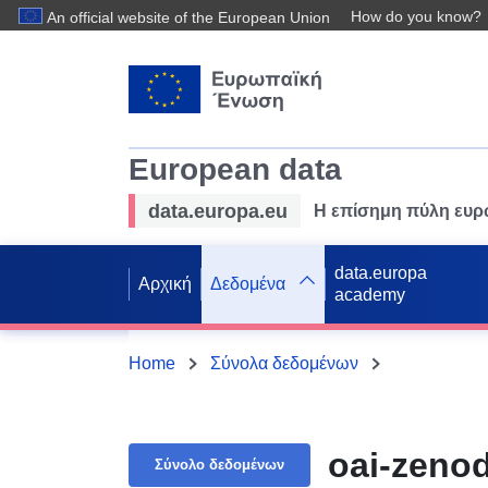
How do you know?
An official website of the European Union
European data
data.europa.eu
Η επίσημη πύλη ευ
data.europa
Αρχική
Δεδομένα
academy
Home
Σύνολα δεδομένων
oai-zeno
Σύνολο δεδομένων