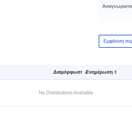
Αναγνωριστι
uriRef:
Εμφάνιση πε
Τύπος:
Διαμόρφωση
Ενημέρωση
No Distributions Available