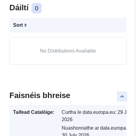
Dáiltí
0
Sort
No Distributions Available
Faisnéis bhreise
keyboard_arrow_up
Taifead Catalóige:
Curtha le data.europa.eu:
29 July
2026
Nuashonraithe ar data.europa.eu:
30 July 2026