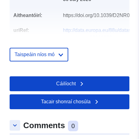
Aitheantóirí:
https://doi.org/10.1039/D2NR071
uriRef:
http://data.europa.eu/88u/dataset/o
zenodo-org-13961258
Clóscríobh:
Acmhainn:
Taispeáin níos mó
http://purl.org/dc/dcmitype/Text
Cáilíocht
Tacair shonraí chosúla
Comments
keyboard_arrow_down
0