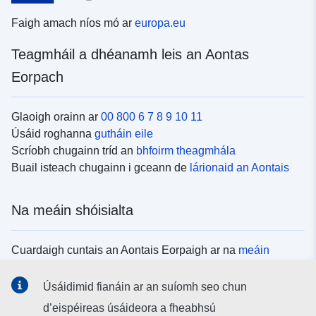
Faigh amach níos mó ar
europa.eu
Teagmháil a dhéanamh leis an Aontas
Eorpach
Glaoigh orainn ar
00 800 6 7 8 9 10 11
Úsáid roghanna
gutháin eile
Scríobh chugainn tríd an
bhfoirm theagmhála
Buail isteach chugainn i gceann de
lárionaid an Aontais
Na meáin shóisialta
Cuardaigh cuntais an Aontais Eorpaigh ar na
meáin
shóisialta
Úsáidimid fianáin ar an suíomh seo chun
d’eispéireas úsáideora a fheabhsú