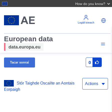
How do you know?
Logáil isteach
European data
data.europa.eu
0
Tacar sonraí
Stór Taighde Oscailte an Aontais
Actions
Eorpaigh