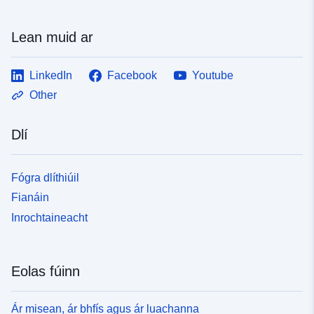
Lean muid ar
LinkedIn
Facebook
Youtube
Other
Dlí
Fógra dlíthiúil
Fianáin
Inrochtaineacht
Eolas fúinn
Ár misean, ár bhfís agus ár luachanna