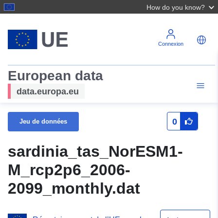
How do you know?
Connexion
European data
data.europa.eu
0
Jeu de données
sardinia_tas_NorESM1-
M_rcp2p6_2006-
2099_monthly.dat