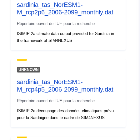
sardinia_tas_NorESM1-
Autres
M_rcp2p6_2006-2099_monthly.dat
identificateurs:
Répertoire ouvert de l’UE pour la recherche
uriRef:
http://data.europa.eu/88u/dataset/o
ISIMIP-2a climate data cutout provided for Sardinia in
zenodo-org-1468570
the framework of SIM4NEXUS
Droits d'accès:
public
Est une version
https://doi.org/10.5281/zenodo.14
UNKNOWN
de:
sardinia_tas_NorESM1-
Type:
M_rcp4p5_2006-2099_monthly.dat
Ressource:
http://purl.org/dc/dcmitype/Dataset
Répertoire ouvert de l’UE pour la recherche
ISIMIP-2a découpage des données climatiques prévu
pour la Sardaigne dans le cadre de SIM4NEXUS