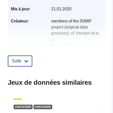
Mis à jour:
21.01.2020
Créateur:
members of the ISIMIP
project (original data
provision), cf. Hempel et al.
...
Conradt, Tobias
éditeur:
Zenodo
Suite
Compte rendu du
Ajoutée à data.europa.eu:
29
catalogue:
July 2026
Jeux de données similaires
Mise à jour sur data.europa.eu:
30 July 2026
Identificateurs:
https://doi.org/10.5281/zenodo.14
UNKNOWN
UNKNOWN