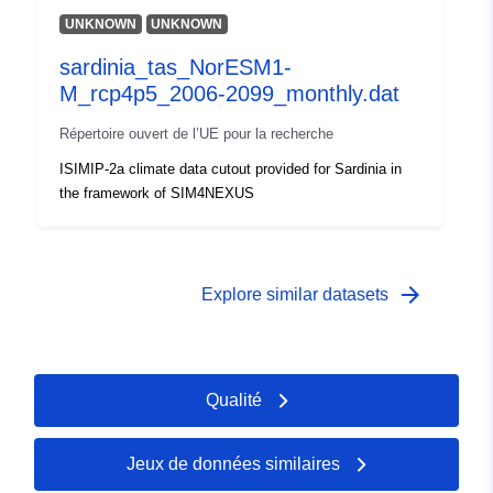
UNKNOWN
UNKNOWN
sardinia_tas_NorESM1-
M_rcp4p5_2006-2099_monthly.dat
Répertoire ouvert de l’UE pour la recherche
ISIMIP-2a climate data cutout provided for Sardinia in
the framework of SIM4NEXUS
arrow_forward
Explore similar datasets
Qualité
Jeux de données similaires