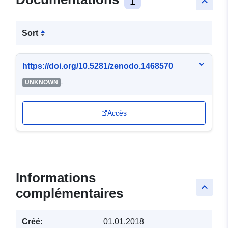
1
keyboard_arrow_up
Sort
https://doi.org/10.5281/zenodo.1468570
-
UNKNOWN
Accès
Informations
keyboard_arrow_up
complémentaires
Créé:
01.01.2018