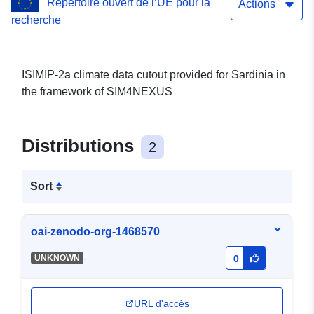
Répertoire ouvert de l’UE pour la
Actions
recherche
ISIMIP-2a climate data cutout provided for Sardinia in
the framework of SIM4NEXUS
Distributions
2
Sort
oai-zenodo-org-1468570
-
UNKNOWN
0
URL d'accès