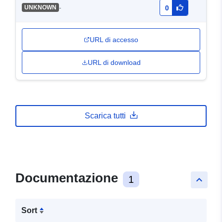
-
UNKNOWN
0
URL di accesso
URL di download
Scarica tutti
Documentazione
1
keyboard_arrow_up
Sort