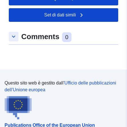
diverse aree del PPRT — il regolamento: che stabilisce
le norme e le misure imposte dal PPRT — il libretto di
raccomandazione: che specifica le misure che possono
Set di dati simili
essere adottate ma che non sono imposte
Comments
keyboard_arrow_down
0
Questo sito web è gestito dall'
Ufficio delle pubblicazioni
dell'Unione europea
Publications Office of the European Union