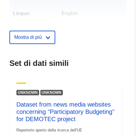
Lingue:
English
Editore:
Zenodo
Mostra di più
Registro del
Aggiunta a data.europa.eu:
29
catalogo:
July 2026
Aggiornato su data.europa.eu:
Set di dati simili
30 July 2026
Identificatori:
https://doi.org/10.5281/zenodo.1
UNKNOWN
UNKNOWN
Altri identificatori:
Dataset from news media websites
concerning "Participatory Budgeting"
uriRef:
http://data.europa.eu/88u/dataset/o
for DEMOTEC project
zenodo-org-14804269
Repertorio aperto della ricerca dell'UE
Diritti di accesso:
public