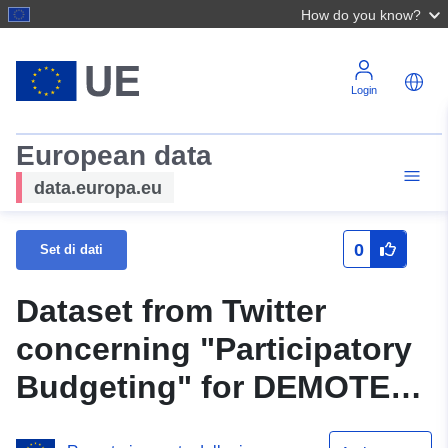
How do you know?
Login
European data
data.europa.eu
0
Set di dati
Dataset from Twitter
concerning "Participatory
Budgeting" for DEMOTEC
project