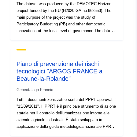
The dataset was produced by the DEMOTEC Horizon
project funded by the EU (H2020 GA no.962553). The
è la versione di:
https://doi.org/10.5281/zenodo.1
main purpose of the project was the study of
Participatory Budgeting (PB) and other democratic
Tipo:
Risorsa:
innovations at the local level of governance.The dataset
http://purl.org/dc/dcmitype/Dataset
consists of articles appearing in news media websites in
9 languages (Dutch, English, French, German, Greek,
Polish, Portuguese, Romanian, Spanish), published
between 2014 and 2021. Any media article appearing in
Piano di prevenzione dei rischi
NewsAPI (newsapi.org) that contained any of the
tecnologici "ARGOS FRANCE a
keywords appearing below (“Participatory Budgeting” in
Beaune-la-Rolande"
different languages) was parsed, collecting a total
42,189 articles. The dataset contains a total of 17
Geocatalogo Francia
variables, including information on the title, main body of
the article, as well as a number of attributes of the
Tutti i documenti zonizzati e scritti del PPRT approvati il
source website. More methodological details are
"13/09/2011". Il PPRT è il principale strumento di azione
provided in the attached codebook.
statale per il controllo dell'urbanizzazione intorno alle
aziende agricole industriali. È stato sviluppato in
applicazione della guida metodologica nazionale PPRT e
il suo obiettivo principale è quello di proteggere le