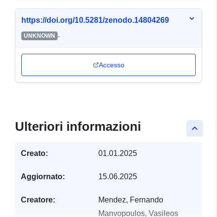
https://doi.org/10.5281/zenodo.14804269
-
UNKNOWN
Accesso
Ulteriori informazioni
keyboard_arrow_up
Creato:
01.01.2025
Aggiornato:
15.06.2025
Creatore:
Mendez, Fernando
Manvopoulos, Vasileos