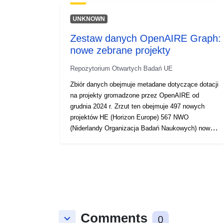
UNKNOWN
Zestaw danych OpenAIRE Graph:
nowe zebrane projekty
Repozytorium Otwartych Badań UE
Zbiór danych obejmuje metadane dotyczące dotacji
na projekty gromadzone przez OpenAIRE od
grudnia 2024 r. Zrzut ten obejmuje 497 nowych
projektów HE (Horizon Europe) 567 NWO
(Niderlandy Organizacja Badań Naukowych) nowe
projekty 957 WT (Welcome Trust) nowe projekty
113 AKA (Rada Badawcza Finlandii) nowe projekty
606 FCT (Fundação para a Ciência e a Tecnologia)
nowe projekty 2036 ANR (Francuska Narodowa
Agencja Badawcza) nowe projekty 72 747 NIH
(Krajowe Instytuty Zdrowia) nowe projekty 11588
NSF (Narodowa Fundacja Nauki) nowe projekty
Comments
1443 SNSF (Szwajcarska Narodowa Fundacja
keyboard_arrow_down
0