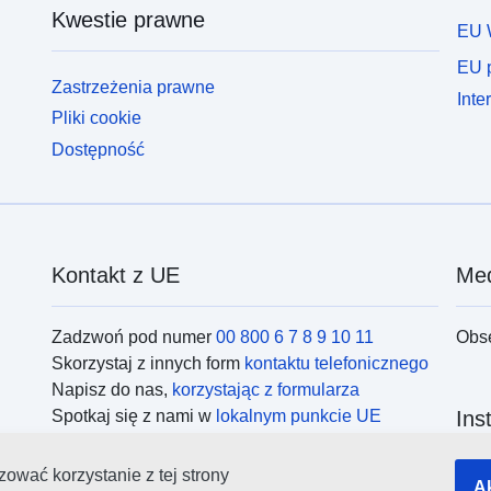
Kwestie prawne
EU 
EU p
Zastrzeżenia prawne
Inte
Pliki cookie
Dostępność
Kontakt z UE
Med
Zadzwoń pod numer
00 800 6 7 8 9 10 11
Obs
Skorzystaj z innych form
kontaktu telefonicznego
Napisz do nas,
korzystając z formularza
Spotkaj się z nami w
lokalnym punkcie UE
Ins
ować korzystanie z tej strony
Wysz
A