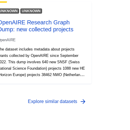
Zasób:
UNKNOWN
UNKNOWN
http://purl.org/dc/dcmitype/Dataset
OpenAIRE Research Graph
Dump: new collected projects
penAIRE
he dataset includes metadata about projects
rants collected by OpenAIRE since September
022. This dump involves 640 new SNSF (Swiss
ational Science Foundation) projects 1088 new HE
Horizon Europe) projects 38462 NWO (Netherlands
rganisation for Scientific Research) projects.
ome of them are old projects collected with
ifferent OpenAIRE identifier 2008 new ANR
Agence National de la Research) projects 284571
arrow_forward
Explore similar datasets
ew NIH (National Institutes of Health) projects 152
WF (Austrian Science Fund) projects 1 HRZZ
Croatian Science Foundation) new project 47089
SF (National Science Foundation) new projects 1