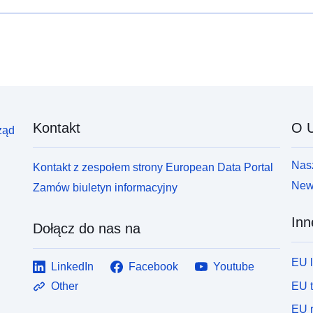
47089 NSF (Narodowa Fundacja Nauki) nowe
W
projekty 1 WT (Wellcome Trust) nowy projekt 8443
R
UKRI (UK Research and Innovation) nowe projekty
Kontakt
O U
ząd
Nasz
Kontakt z zespołem strony European Data Portal
News
Zamów biuletyn informacyjny
Inn
Dołącz do nas na
EU 
LinkedIn
Facebook
Youtube
EU 
Other
EU r