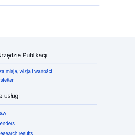
T (Wellcome Trust) new project 8443 UKRI (UK
esearch and Innovation) new projects
rzędzie Publikacji
a misja, wizja i wartości
letter
e usługi
law
tenders
esearch results