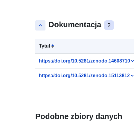
Dokumentacja
keyboard_arrow_up
2
Tytuł
https://doi.org/10.5281/zenodo.14608710
https://doi.org/10.5281/zenodo.15113812
Podobne zbiory danych