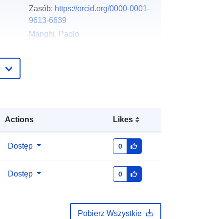
Zasób:
https://orcid.org/0000-0001-
9613-6639
Manghi, Paolo
Zasób:
https://orcid.org/0000-0001-
7291-3210
Baglioni, Miriam
Zasób:
https://orcid.org/0000-0002-
2273-9004
Bardi, Alessia
Actions
Likes
Zasób:
https://orcid.org/0000-0002-
1112-1292
Dostęp
0
Dimitropoulos, Harry
Dostęp
0
English
Zenodo
Pobierz Wszystkie