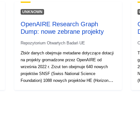
Typ:
UNKNOWN
OpenAIRE Research Graph
Dump: nowe zebrane projekty
Repozytorium Otwartych Badań UE
O
Zbiór danych obejmuje metadane dotyczące dotacji
T
na projekty gromadzone przez OpenAIRE od
g
września 2022 r. Zrzut ten obejmuje 640 nowych
2
projektów SNSF (Swiss National Science
N
Foundation) 1088 nowych projektów HE (Horizon
(
Europe) 38462 projektów NWO (Netherlands
O
Organisation for Scientific Research). Niektóre z
S
nich to stare projekty zebrane z różnymi
d
identyfikatorami OpenAIRE 2008 nowe projekty
(
ANR (Agence National de la Research) 284571
n
nowe projekty NIH (Narodowe Instytuty Zdrowia)
F
152 projekty FWF (Austriacki Fundusz Nauki) 1
(
HRZZ (Chorwacka Fundacja Nauki) nowy projekt
N