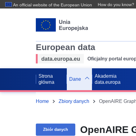
How do you know?
An official website of the European Union
European data
data.europa.eu
Oficjalny portal eur
Strona
Akademia
Dane
główna
data.europa
Home
Zbiory danych
OpenAIRE Graph d
OpenAIRE Gr
Zbiór danych