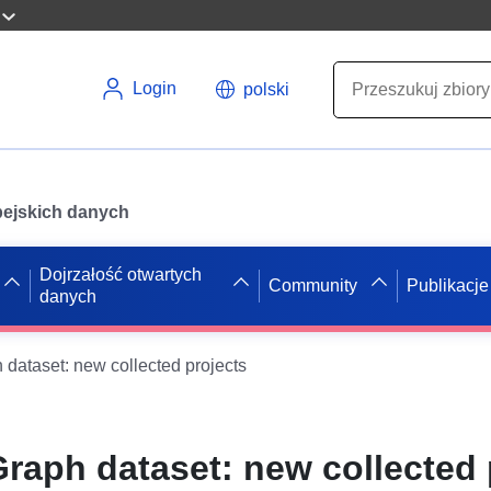
Login
polski
opejskich danych
Dojrzałość otwartych
Community
Publikacje
danych
ataset: new collected projects
aph dataset: new collected 