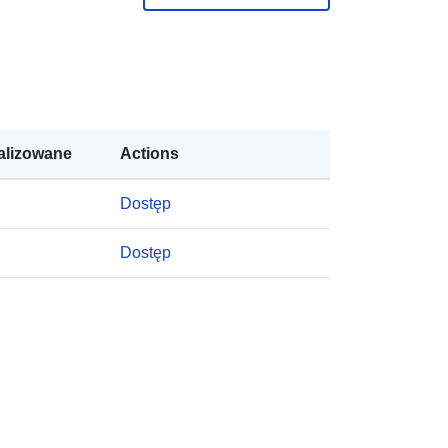
gu:
Dodany do data.europa.eu:
28 July
2026
Zaktualizowano dane.europa.eu:
29
July 2026
y:
https://doi.org/10.5281/zenodo.1511
alizowane
Actions
3812
Dostęp
y:
Dostęp
http://data.europa.eu/88u/dataset/oai
-zenodo-org-15113812
pu:
public
https://doi.org/10.5281/zenodo.6419
021