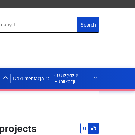
Search
O Urzędzie
Dokumentacja
Publikacji
projects
0