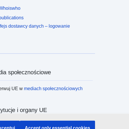
Whoiswho
ublications
rfejs dostawcy danych – logowanie
ia społecznościowe
erwuj UE w
mediach społecznościowych
tytucje i organy UE
ukiwanie instytucji i organów UE
kceptuj
Accept only essential cookies