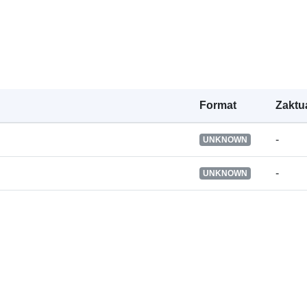
Zapis katalo
Identyfikator
Format
Zaktu
-
UNKNOWN
Inne
identyfikator
-
UNKNOWN
uriRef:
Prawa dostę
Jest wersją: