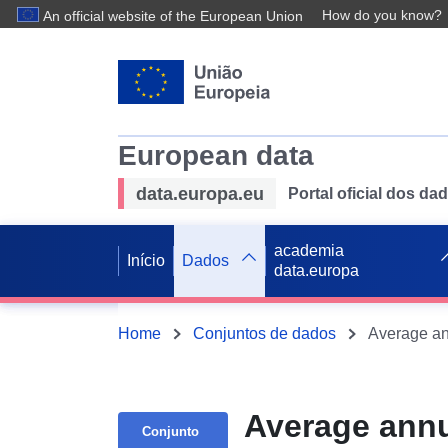
How do you know?
An official website of the European Union
European data
data.europa.eu
Portal oficial dos d
academia
Início
Dados
data.europa
Home
Conjuntos de dados
Average annua
Conjunto