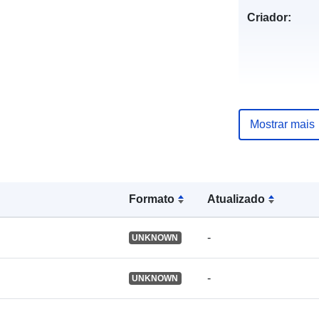
Criador:
Mostrar mais
Publicador:
Registo do
catálogo:
Formato
Atualizado
-
UNKNOWN
Identificador
-
UNKNOWN
Outros