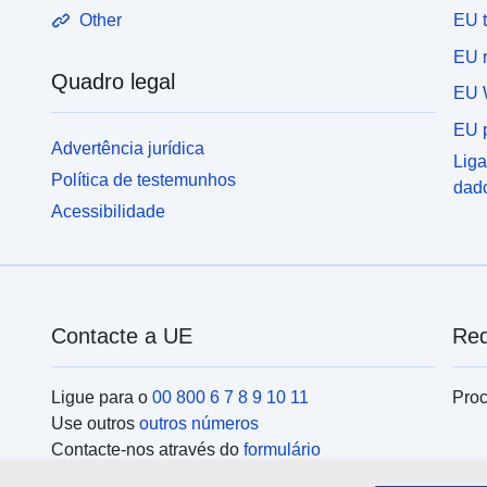
EU 
Other
EU r
Quadro legal
EU 
EU p
Advertência jurídica
Liga
Política de testemunhos
dad
Acessibilidade
Contacte a UE
Red
Ligue para o
00 800 6 7 8 9 10 11
Proc
Use outros
outros números
Contacte-nos através do
formulário
Encontre-se connosco num dos
centros da UE
Ins