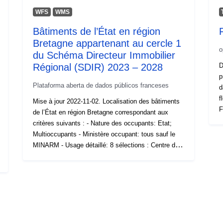
WFS
WMS
Bâtiments de l’État en région
Bretagne appartenant au cercle 1
o
du Schéma Directeur Immobilier
Régional (SDIR) 2023 – 2028
D
p
Plataforma aberta de dados públicos franceses
d
flo
Mise à jour 2022-11-02. Localisation des bâtiments
F
de l’État en région Bretagne correspondant aux
f
critères suivants : - Nature des occupants: Etat;
c
Multioccupants - Ministère occupant: tous sauf le
a
MINARM - Usage détaillé: 8 sélections : Centre des
m
finances publiques, immeuble de bureau, Inspection
seg
Académique, Préfecture, Rectorat, Sous-Préfecture,
2
CIO, Inspection de l'Education Nationale - Type de
2065 4585:al
bien: bureau - Région : Bretagne - Statut
2100 8550: 
d'occupation: les 4 statuts Ces bâtiments
8
constituent ce qu’il est convenu d’appeler le
d
« cercle 1 » du SDIR, c’est-à-dire les bâtiments les