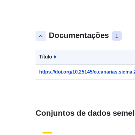
Documentações
keyboard_arrow_up
1
Título
https://doi.org/10.25145/o.canarias.sicma
Conjuntos de dados semel