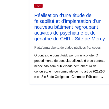
PDF
Réalisation d'une étude de
faisabilité et d'implantation d'un
nouveau bâtiment regroupant
activités de psychiatrie et de
gériatrie du CHR - Site de Mercy
Plataforma aberta de dados públicos franceses
O contrato é constituído por um único lote. O
procedimento de consulta utilizado é o do contrato
negociado sem publicidade nem abertura de
concurso, em conformidade com o artigo R2122-3,
n.os 2 e 3, do Código dos Contratos Públicos.
Trata-se de um contrato de prestação de serviços
cuja duração tem início em 27.5.2024 (data da
notificação) e termina no final da missão abrangida
pelo contrato. A entidade adjudicante adjudicou o
contrato n.o 20240000000445 à ANAGRAMME
CONSEIL num montante total de 22 875 EUR, sem