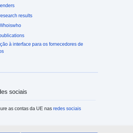
tenders
esearch results
Whoiswho
ublications
ção à interface para os fornecedores de
os
es sociais
ure as contas da UE nas
redes sociais
tituições e organismos da UE