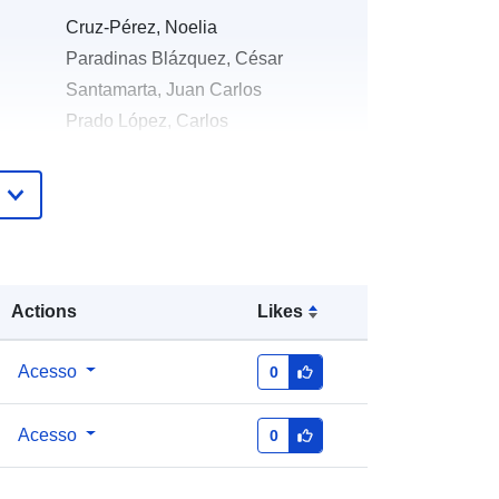
Cruz-Pérez, Noelia
Paradinas Blázquez, César
Santamarta, Juan Carlos
Prado López, Carlos
Galiano Sánchez, Lorena
Zenodo
Acrescentado à data.europa.eu:
01
August 2026
Actions
Likes
Atualizado em data.europa.eu:
02
August 2026
Acesso
0
es:
https://doi.org/10.25145/o.canarias.s
Acesso
0
icma.2025