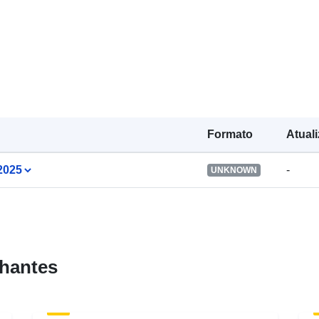
identificador
uriRef:
Direitos de
acesso:
Formato
Atual
Tipo:
.2025
-
UNKNOWN
hantes