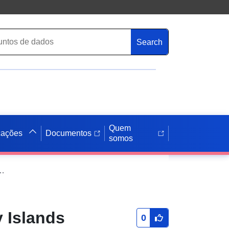
Search
Quem
cações
Documentos
somos
 Islands (1985–2014) at a spatial resolution of 100x100m
y Islands
0