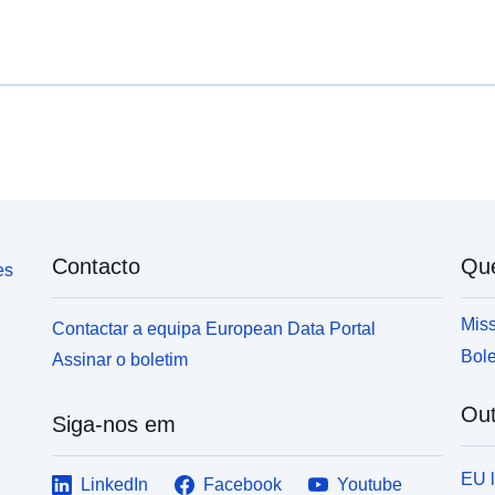
plus impactants en termes de stratégie immobilière.
Contacto
Qu
es
Miss
Contactar a equipa European Data Portal
Bole
Assinar o boletim
Out
Siga-nos em
EU 
LinkedIn
Facebook
Youtube