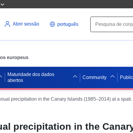
Abrir sessão
português
ados europeus
Maturidade dos dados
Community
Publi
abertos
Average annual precipitation in the Canary
l precipitation in the Canar