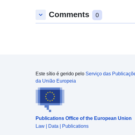
IVA.
Comments
keyboard_arrow_down
0
Este sítio é gerido pelo
Serviço das Publicaçõ
da União Europeia
Publications Office of the European Union
Law | Data | Publications