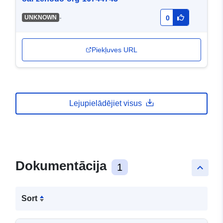
-
UNKNOWN
0
Piekļuves URL
Lejupielādējiet visus
Dokumentācija
1
keyboard_arrow_up
Sort