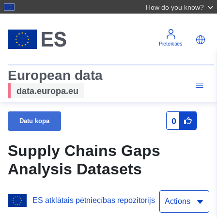
How do you know?
Pieteikties
European data
data.europa.eu
0
Datu kopa
Supply Chains Gaps
Analysis Datasets
ES atklātais pētniecības repozitorijs
Actions