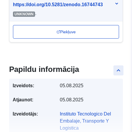
https://doi.org/10.5281/zenodo.16744743
-
UNKNOWN
Piekļuve
Papildu informācija
keyboard_arrow_up
Izveidots:
05.08.2025
Atjaunot:
05.08.2025
Izveidotājs:
Instituto Tecnologico Del
Embalaje, Transporte Y
Logistica