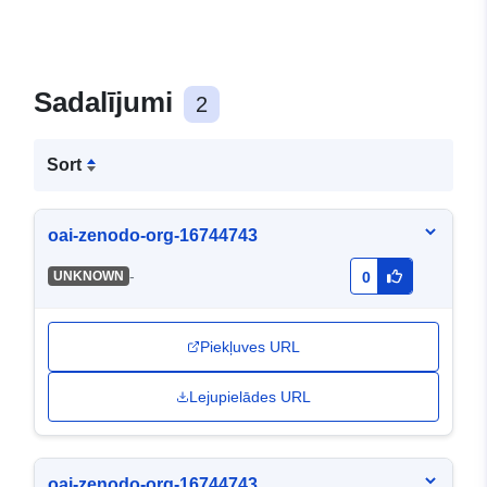
Sadalījumi
2
Sort
oai-zenodo-org-16744743
-
UNKNOWN
0
Piekļuves URL
Lejupielādes URL
oai-zenodo-org-16744743