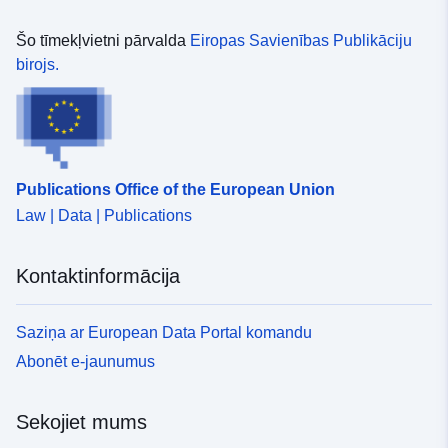
Identifikatori:
https://doi.org/10.5281/zenodo.1
Šo tīmekļvietni pārvalda
Eiropas Savienības Publikāciju
birojs.
Citi identifikatori:
uriRef:
http://data.europa.eu/88u/dataset/o
zenodo-org-16744743
Publications Office of the European Union
Piekļuves
public
Law | Data | Publications
tiesības:
Ir versija:
https://doi.org/10.5281/zenodo.1
Kontaktinformācija
Tips:
Avoti:
Saziņa ar European Data Portal komandu
http://purl.org/dc/dcmitype/Dataset
Abonēt e-jaunumus
Sekojiet mums