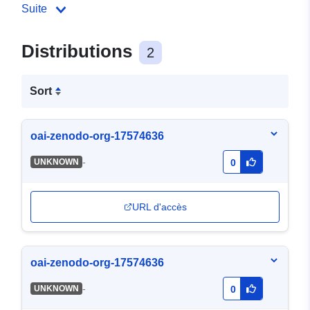
Suite
Distributions
2
Sort
oai-zenodo-org-17574636
-
UNKNOWN
0
URL d'accès
oai-zenodo-org-17574636
-
UNKNOWN
0