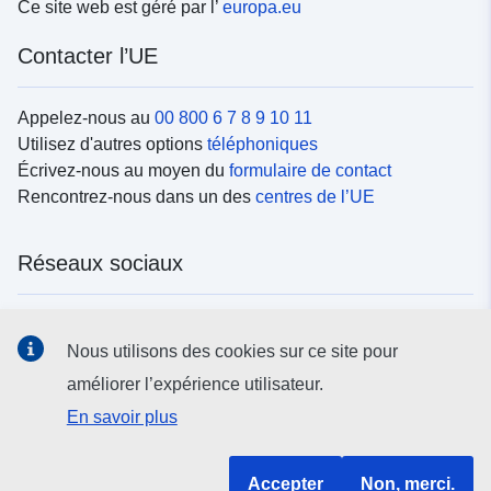
Ce site web est géré par l’
europa.eu
Contacter l’UE
Appelez-nous au
00 800 6 7 8 9 10 11
Utilisez d'autres options
téléphoniques
Écrivez-nous au moyen du
formulaire de contact
Rencontrez-nous dans un des
centres de l’UE
Réseaux sociaux
Trouvez l’UE sur les
réseaux sociaux
Nous utilisons des cookies sur ce site pour
améliorer l’expérience utilisateur.
Institutions et organes de l’UE
En savoir plus
Rechercher tous les organes et institutions de l’UE
Accepter
Non, merci.