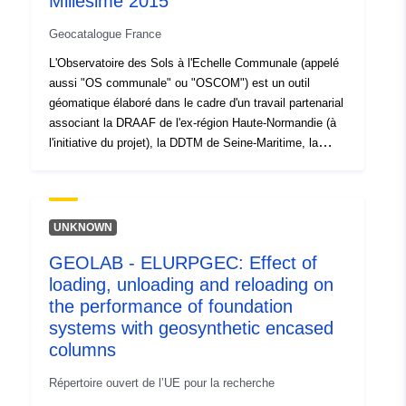
Millésime 2015
Est une version
https://doi.org/10.5281/zenodo.1
de:
Geocatalogue France
L'Observatoire des Sols à l'Echelle Communale (appelé
Type:
Ressource:
aussi "OS communale" ou "OSCOM") est un outil
http://purl.org/dc/dcmitype/Dataset
géomatique élaboré dans le cadre d'un travail partenarial
associant la DRAAF de l'ex-région Haute-Normandie (à
l'initiative du projet), la DDTM de Seine-Maritime, la
DDTM de l'Eure et la DREAL de l'ex-région Haute-
Normandie sous l'égide d'un Copil SIG interservices
DRAAF/DREAL/DDTMs. Il consiste à générer des
couches graphiques millésimées selon un algorithme
UNKNOWN
d'intégration successive d'un ensemble de couches
GEOLAB - ELURPGEC: Effect of
graphiques de référence, de même millésime (hormis la
loading, unloading and reloading on
couche des forêts qui date de 2000), issues notamment
de la BD-TOPO® et la BD-FORET® de l'IGN©, du RPG
the performance of foundation
agricole de l'ASP et du parcellaire Majic de la DGFiP.
systems with geosynthetic encased
L'objectif est donc de pouvoir estimer l'occupation du sol
columns
ainsi que son évolution à l'échelle communale ou supra-
communale selon une approche pragmatique basée sur
Répertoire ouvert de l’UE pour la recherche
un traitement purement informatique de compilation de