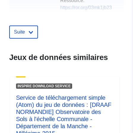
Ressource:
https://ror.org/03mk1jb23
éditeur:
Zenodo
Suite
Compte rendu du
Ajoutée à data.europa.eu:
29
catalogue:
July 2026
Mise à jour sur data.europa.eu:
Jeux de données similaires
30 July 2026
Identificateurs:
https://doi.org/10.5281/zenodo.1
INSPIRE DOWNLOAD SERVICE
Autres
Service de téléchargement simple
identificateurs:
(Atom) du jeu de données : [DRAAF
NORMANDIE] Observatoire des
uriRef:
http://data.europa.eu/88u/dataset/o
Sols à l'échelle Communale -
zenodo-org-17574636
Département de la Manche -