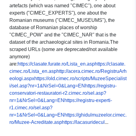
artefacts (which was named "CIMEC"), one about
experts ("CIMEC_EXPERTS"), one about the
Romanian museums ("CIMEC_MUSEUMS"), the
database of Romanian places of worship
"CIMEC_POW" and the "CIMEC_NAR" that is the
dataset of the archaeological sites in Romania.The
scraped URLs (some are deprecated/not available
anymore)
are:
https://clasate.furate.ro/Lista_en.asphttps://clasate.
cimec.ro/Lista_en.asphttp://acera.cimec.ro/RegistruArh
eologi.aspxhttps://old.cimec.ro/scripts/MuzeeSpecialist
i/sel.asp?nr=1&NrSel=0&Lang=ENhttps://registru-
conservatori-restauratori-r2.cimec.ro/sel.asp?
nr=1&NrSel=0&Lang=ENhttps://registru-experti-
r1.cimec.ro/sel.asp?
nr=1&NrSel=0&Lang=ENhttps://ghidulmuzeelor.cimec.
ro/Muzee-Acreditate.asphttps://lacasuridecul
...