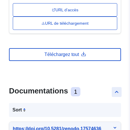
URL d'accès
URL de téléchargement
Téléchargez tout
Documentations
1
keyboard_arrow_up
Sort
https://doi.org/10.5281/zenodo.17574636