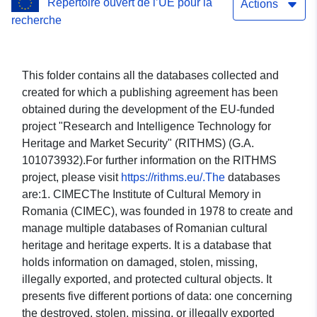
Répertoire ouvert de l’UE pour la
Management and
Actions
recherche
coordination"
This folder contains all the databases collected and
created for which a publishing agreement has been
obtained during the development of the EU-funded
project "Research and Intelligence Technology for
Heritage and Market Security" (RITHMS) (G.A.
101073932).For further information on the RITHMS
project, please visit
https://rithms.eu/.The
databases
are:1. CIMECThe Institute of Cultural Memory in
Romania (CIMEC), was founded in 1978 to create and
manage multiple databases of Romanian cultural
heritage and heritage experts. It is a database that
holds information on damaged, stolen, missing,
illegally exported, and protected cultural objects. It
presents five different portions of data: one concerning
the destroyed, stolen, missing, or illegally exported