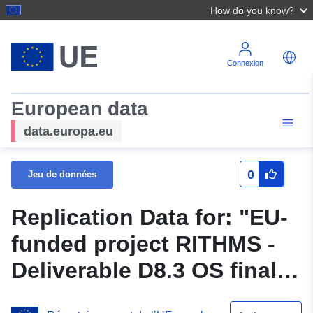
How do you know?
Connexion
European data
data.europa.eu
0
Jeu de données
Replication Data for: "EU-
funded project RITHMS -
Deliverable D8.3 OS final
summary. WP8 -