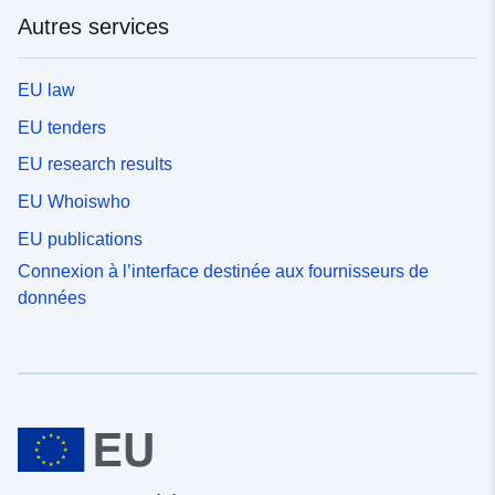
d'expropriation. Cette ressource décrit les générateurs
Autres services
linéaires des servitudes de la catégorie EL7, à savoir les
voies publiques
EU law
EU tenders
EU research results
EU Whoiswho
EU publications
Connexion à l’interface destinée aux fournisseurs de
données