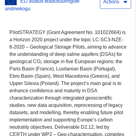
ELi avatud teadusuuringute
Actions
andmekogu
PilotSTRATEGY (Grant Agreement No. 101022664) is
a Horizon 2020 project under the topic LC-SC3-NZE-
6-2020 – Geological Storage Pilots, aiming to advance
the understanding of deep saline aquifers (DSAs) for
geological CO₂ storage in five European regions: the
Paris Basin (France), Lusitanian Basin (Portugal),
Ebro Basin (Spain), West Macedonia (Greece), and
Upper Silesia (Poland). The project’s main goal is to
enhance confidence and maturity in DSA
characterization through integrated geoscientific
studies, new data acquisition, reprocessing of legacy
datasets, and modelling, thereby enabling future pilot
implementation and supporting Europe’s carbon
neutrality objectives. Deliverable D2.12, led by
CERTH under WP2 – Geo-characterisation, compiles