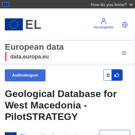
How do you know?
Sisselogimine
European data
data.europa.eu
0
Andmekogum
Geological Database for
West Macedonia -
PilotSTRATEGY