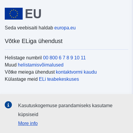
Seda veebisaiti haldab
europa.eu
Võtke ELiga ühendust
Helistage numbril
00 800 6 7 8 9 10 11
Muud
helistamisvõimalused
Võtke meiega ühendust
kontaktvormi kaudu
Külastage meid
ELi teabekeskuses
Sotsiaalmeedia
Kasutuskogemuse parandamiseks kasutame
Otsige ELi teavet
sotsiaalmeediakanalitest
küpsiseid
More info