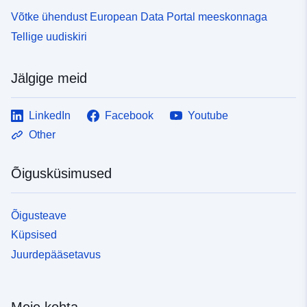
Võtke ühendust European Data Portal meeskonnaga
Tellige uudiskiri
Jälgige meid
LinkedIn
Facebook
Youtube
Other
Õigusküsimused
Õigusteave
Küpsised
Juurdepääsetavus