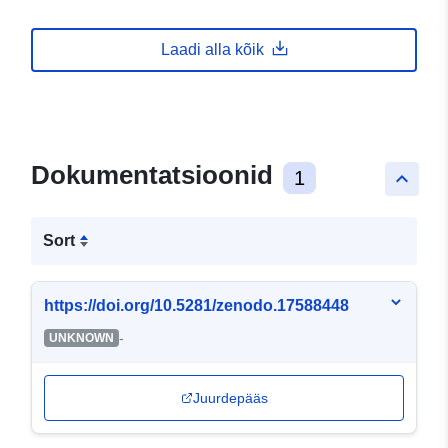
Laadi alla kõik
Dokumentatsioonid
1
keyboard_arrow_up
Sort
https://doi.org/10.5281/zenodo.17588448
-
UNKNOWN
Juurdepääs