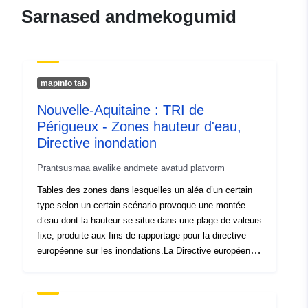
Ressurss:
Sarnased andmekogumid
https://orcid.org/0000-0001-
7706-1774
Koukouzas, Nikolaos
Ressurss:
mapinfo tab
https://orcid.org/0000-0002-
Nouvelle-Aquitaine : TRI de
7094-3712
Périgueux - Zones hauteur d'eau,
Directive inondation
Allikad:
https://doi.org/10.5281/zenodo.1
Prantsusmaa avalike andmete avatud platvorm
Keeled:
English
Tables des zones dans lesquelles un aléa d’un certain
type selon un certain scénario provoque une montée
Väljaandja:
Zenodo
d’eau dont la hauteur se situe dans une plage de valeurs
fixe, produite aux fins de rapportage pour la directive
européenne sur les inondations.La Directive européenne
Kataloogi kirje:
Lisatud andmetele.europa.eu:
29 J
2007/60/CE du 23 octobre 2007 relative à l'évaluation et
2026
à la gestion des risques d'inondation (JOUE L 288, 06-
Ajakohastatud veebisaidil Data.eu
11-2007, p.27) influence la stratégie de prévention des
30 July 2026