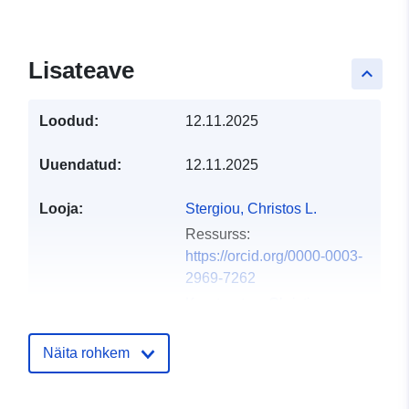
Lisateave
keyboard_arrow_up
Loodud:
12.11.2025
Uuendatud:
12.11.2025
Looja:
Stergiou, Christos L.
Ressurss:
https://orcid.org/0000-0003-
2969-7262
Karatrantou, Christina
Ressurss:
https://orcid.org/0009-0008-
Näita rohkem
9818-048X
Tyrologou, Pavlos