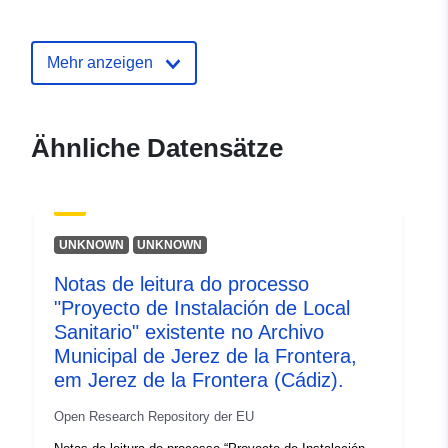
Sprachen:
Portuguese
Mehr anzeigen
Datenbereitsteller
Zenodo
:
Ähnliche Datensätze
Verzeichnis der
Zu data.europa.eu hinzugefügt:
Kataloge:
29 July 2026
Aktualisiert auf data.europa.eu:
30 July 2026
UNKNOWN
UNKNOWN
Identifikatoren:
https://doi.org/10.5281/zenodo.17
Notas de leitura do processo
"Proyecto de Instalación de Local
Andere
Sanitario" existente no Archivo
Identifikatoren:
Municipal de Jerez de la Frontera,
em Jerez de la Frontera (Cádiz).
uriRef:
http://data.europa.eu/88u/dataset/o
Open Research Repository der EU
zenodo-org-17611274