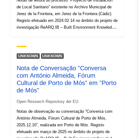
Notas de leitura do processo “Proyecto de Instalación
de Local Sanitario” existente no Archivo Municipal de
Zugangsrechte:
public
Jerez de la Frontera, em Jerez de la Frontera (Cádiz).
Registo efetuado em 2024.02.14 no âmbito do projeto de
Ist Version von:
https://doi.org/10.5281/zenodo.17
investigação ReARQ.IB – Built Environment Knowledge
for Resilient, Sustainable Communities: Understanding
Typ:
Ressource:
Everyday Modern Architecture and Urban Design in the
http://purl.org/dc/dcmitype/Dataset
Iberian Peninsula (1939-1985) (ERC GA949686) e
publicado online em
UNKNOWN
UNKNOWN
https://arquitecturaaqui.eu/pt/documentacao/processos/
Nota de Conversação "Conversa
30085/proyecto-de-instalacion-de-local-sanitario-1953-
com António Almeida, Fórum
54. Dados exportados da plataforma Arquitectura Aqui
(https://arquitecturaaqui.eu), repositório do referido
Cultural de Porto de Mós" em "Porto
projeto, em novembro de 2025.
de Mós"
Open Research Repository der EU
Notas de observação ou conversação “Conversa com
António Almeida, Fórum Cultural de Porto de Mós,
2025.12.10”, realizada em Porto de Mós. Registo
efetuado em março de 2025 no âmbito do projeto de