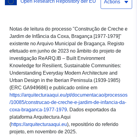
Open Research Repository der EU
Bragança [1977-1979]"
Actions
Notas de leitura do processo "Construção de Creche e
Jardim de Infância da Coxa, Bragança [1977-1979]"
existente no Arquivo Municipal de Bragança. Registo
efetuado em junho de 2023 no âmbito do projeto de
investigação ReARQ.IB – Built Environment
Knowledge for Resilient, Sustainable Communities:
Understanding Everyday Modern Architecture and
Urban Design in the Iberian Peninsula (1939-1985)
(ERC GA949686) e publicado online em
https://arquitecturaaqui.eu/pt/documentacao/processos
/10085/construcao-de-creche-e-jardim-de-infancia-da-
coxa-braganca-1977-1979
. Dados exportados da
plataforma Arquitectura Aqui
(
https://arquitecturaaqui.eu
), repositório do referido
projeto, em novembro de 2025.