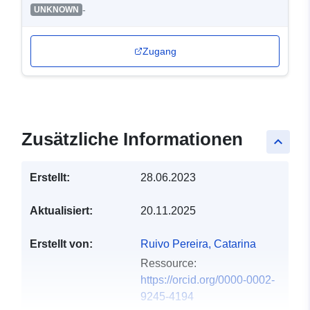
-
UNKNOWN
Zugang
Zusätzliche Informationen
keyboard_arrow_up
Erstellt:
28.06.2023
Aktualisiert:
20.11.2025
Erstellt von:
Ruivo Pereira, Catarina
Ressource:
https://orcid.org/0000-0002-
9245-4194