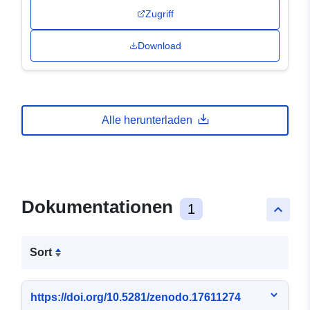
Zugriff
Download
Alle herunterladen
Dokumentationen
1
keyboard_arrow_up
Sort
https://doi.org/10.5281/zenodo.17611274