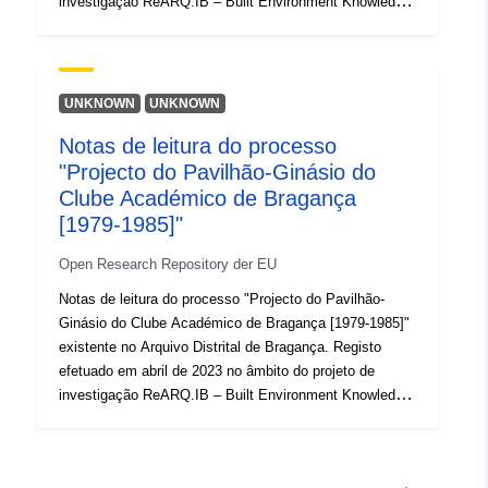
investigação ReARQ.IB – Built Environment Knowledge
for Resilient, Sustainable Communities: Understanding
Everyday Modern Architecture and Urban Design in the
Iberian Peninsula (1939-1985) (ERC GA949686) e
publicado online em
UNKNOWN
UNKNOWN
https://arquitecturaaqui.eu/pt/documentacao/notas-de-
Notas de leitura do processo
observacao-ou-conversacao/61084/conversa-com-
"Projecto do Pavilhão-Ginásio do
antonio-almeida-porto-de-mos. Dados exportados da
plataforma Arquitectura Aqui
Clube Académico de Bragança
(https://arquitecturaaqui.eu), repositório do referido
[1979-1985]"
projeto, em abril de 2026.
Open Research Repository der EU
Notas de leitura do processo "Projecto do Pavilhão-
Ginásio do Clube Académico de Bragança [1979-1985]"
existente no Arquivo Distrital de Bragança. Registo
efetuado em abril de 2023 no âmbito do projeto de
investigação ReARQ.IB – Built Environment Knowledge
for Resilient, Sustainable Communities: Understanding
Everyday Modern Architecture and Urban Design in the
Iberian Peninsula (1939-1985) (ERC GA949686) e