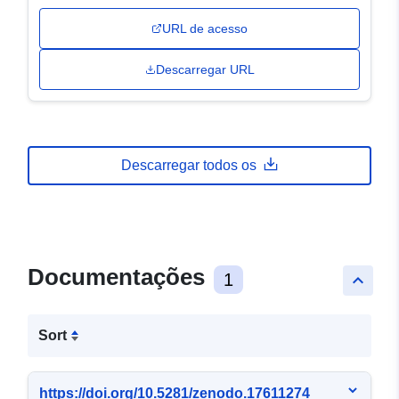
URL de acesso
Descarregar URL
Descarregar todos os
Documentações
1
keyboard_arrow_up
Sort
https://doi.org/10.5281/zenodo.17611274