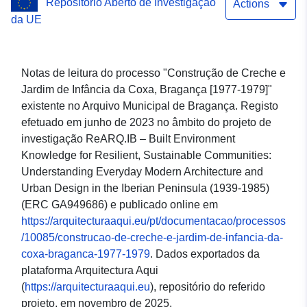
Repositório Aberto de Investigação
Bragança [1977-1979]"
Actions
da UE
Notas de leitura do processo "Construção de Creche e
Jardim de Infância da Coxa, Bragança [1977-1979]"
existente no Arquivo Municipal de Bragança. Registo
efetuado em junho de 2023 no âmbito do projeto de
investigação ReARQ.IB – Built Environment
Knowledge for Resilient, Sustainable Communities:
Understanding Everyday Modern Architecture and
Urban Design in the Iberian Peninsula (1939-1985)
(ERC GA949686) e publicado online em
https://arquitecturaaqui.eu/pt/documentacao/processos
/10085/construcao-de-creche-e-jardim-de-infancia-da-
coxa-braganca-1977-1979
. Dados exportados da
plataforma Arquitectura Aqui
(
https://arquitecturaaqui.eu
), repositório do referido
projeto, em novembro de 2025.