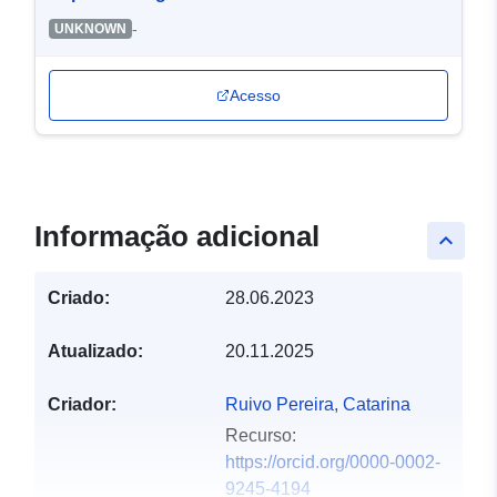
-
UNKNOWN
Acesso
Informação adicional
keyboard_arrow_up
Criado:
28.06.2023
Atualizado:
20.11.2025
Criador:
Ruivo Pereira, Catarina
Recurso:
https://orcid.org/0000-0002-
9245-4194