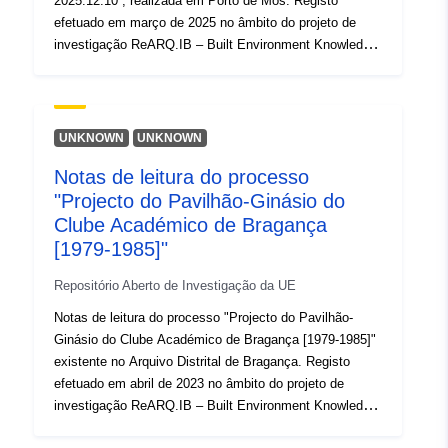
2025.12.10”, realizada em Porto de Mós. Registo
efetuado em março de 2025 no âmbito do projeto de
investigação ReARQ.IB – Built Environment Knowledge
for Resilient, Sustainable Communities: Understanding
Everyday Modern Architecture and Urban Design in the
Iberian Peninsula (1939-1985) (ERC GA949686) e
publicado online em
UNKNOWN
UNKNOWN
https://arquitecturaaqui.eu/pt/documentacao/notas-de-
Notas de leitura do processo
observacao-ou-conversacao/61084/conversa-com-
"Projecto do Pavilhão-Ginásio do
antonio-almeida-porto-de-mos. Dados exportados da
plataforma Arquitectura Aqui
Clube Académico de Bragança
(https://arquitecturaaqui.eu), repositório do referido
[1979-1985]"
projeto, em abril de 2026.
Repositório Aberto de Investigação da UE
Notas de leitura do processo "Projecto do Pavilhão-
Ginásio do Clube Académico de Bragança [1979-1985]"
existente no Arquivo Distrital de Bragança. Registo
efetuado em abril de 2023 no âmbito do projeto de
investigação ReARQ.IB – Built Environment Knowledge
for Resilient, Sustainable Communities: Understanding