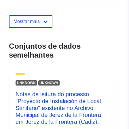
Línguas:
Portuguese
Mostrar mais
Publicador:
Zenodo
Registo do
Acrescentado à data.europa.eu:
Conjuntos de dados
catálogo:
29 July 2026
semelhantes
Atualizado em data.europa.eu:
30 July 2026
Identificadores:
https://doi.org/10.5281/zenodo.17
UNKNOWN
UNKNOWN
Outros
Notas de leitura do processo
identificadores:
"Proyecto de Instalación de Local
Sanitario" existente no Archivo
uriRef:
http://data.europa.eu/88u/dataset/o
Municipal de Jerez de la Frontera,
zenodo-org-17611274
em Jerez de la Frontera (Cádiz).