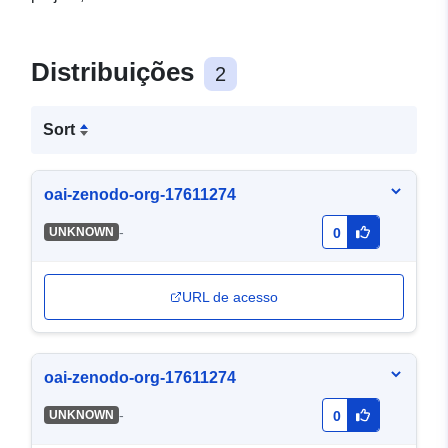
Distribuições
2
Sort
oai-zenodo-org-17611274
-
UNKNOWN
0
URL de acesso
oai-zenodo-org-17611274
-
UNKNOWN
0