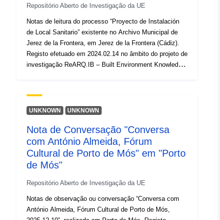
Repositório Aberto de Investigação da UE
Direitos de
public
acesso:
Notas de leitura do processo “Proyecto de Instalación
de Local Sanitario” existente no Archivo Municipal de
É versão de:
Jerez de la Frontera, em Jerez de la Frontera (Cádiz).
https://doi.org/10.5281/zenodo.17
Registo efetuado em 2024.02.14 no âmbito do projeto de
investigação ReARQ.IB – Built Environment Knowledge
Tipo:
Recurso:
for Resilient, Sustainable Communities: Understanding
http://purl.org/dc/dcmitype/Dataset
Everyday Modern Architecture and Urban Design in the
Iberian Peninsula (1939-1985) (ERC GA949686) e
publicado online em
UNKNOWN
UNKNOWN
https://arquitecturaaqui.eu/pt/documentacao/processos/
Nota de Conversação "Conversa
30085/proyecto-de-instalacion-de-local-sanitario-1953-
com António Almeida, Fórum
54. Dados exportados da plataforma Arquitectura Aqui
(https://arquitecturaaqui.eu), repositório do referido
Cultural de Porto de Mós" em "Porto
projeto, em novembro de 2025.
de Mós"
Repositório Aberto de Investigação da UE
Notas de observação ou conversação “Conversa com
António Almeida, Fórum Cultural de Porto de Mós,