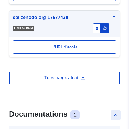
oai-zenodo-org-17677438
-
UNKNOWN
0
URL d'accès
Téléchargez tout
Documentations
1
keyboard_arrow_up