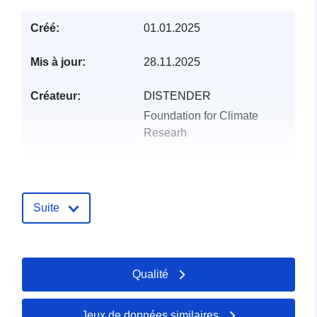
Créé:
01.01.2025
Mis à jour:
28.11.2025
Créateur:
DISTENDER
Foundation for Climate
Researh
éditeur:
Zenodo
Compte rendu du
Ajoutée à data.europa.eu:
29
Suite
catalogue:
July 2026
Mise à jour sur data.europa.eu:
30 July 2026
Qualité
Identificateurs:
https://doi.org/10.5281/zenodo.1
Jeux de données similaires