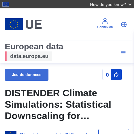
How do you know?
Connexion
European data
data.europa.eu
0
Jeu de données
DISTENDER Climate
Simulations: Statistical
Downscaling for
HUAS_D1, Vertical level