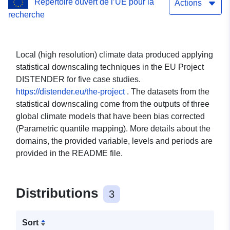
Répertoire ouvert de l’UE pour la
sfc, Global model MPI-
Actions
recherche
ESM1-2-HR, scenario
ssp585 - The North-east of
Local (high resolution) climate data produced applying
the Netherlands (HUAS)
statistical downscaling techniques in the EU Project
DISTENDER for five case studies.
https://distender.eu/the-project
. The datasets from the
statistical downscaling come from the outputs of three
global climate models that have been bias corrected
(Parametric quantile mapping). More details about the
domains, the provided variable, levels and periods are
provided in the README file.
Distributions
3
Sort