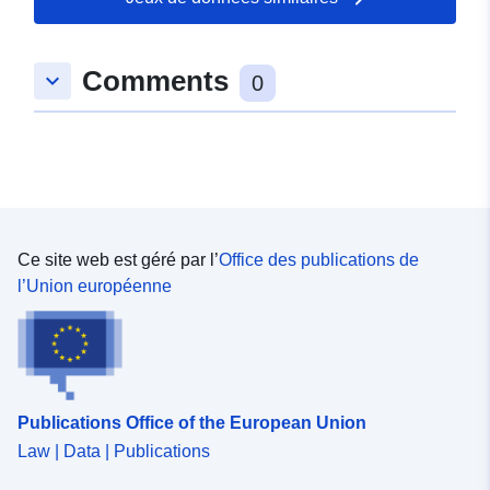
Autres
identificateurs:
Comments
keyboard_arrow_down
0
uriRef:
http://data.europa.eu/88u/dataset/o
zenodo-org-17677438
Est une version
https://doi.org/10.5281/zenodo.1
de:
Type:
Ressource:
Ce site web est géré par l’
Office des publications de
http://purl.org/dc/dcmitype/Dataset
l’Union européenne
Publications Office of the European Union
Law | Data | Publications