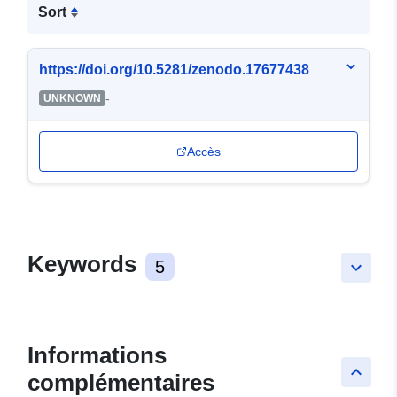
Sort
https://doi.org/10.5281/zenodo.17677438
-
UNKNOWN
Accès
Keywords
5
keyboard_arrow_down
Informations
keyboard_arrow_up
complémentaires