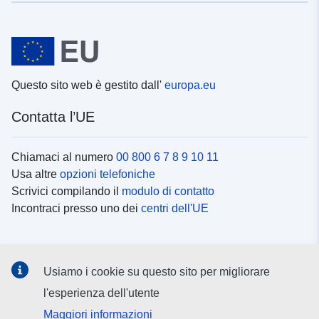
Questo sito web è gestito dall'
europa.eu
Contatta l’UE
Chiamaci al numero
00 800 6 7 8 9 10 11
Usa altre
opzioni telefoniche
Scrivici compilando il
modulo di contatto
Incontraci presso uno dei
centri dell'UE
Social media
Usiamo i cookie su questo sito per migliorare
Cerca i
canali social
l'esperienza dell'utente
Maggiori informazioni