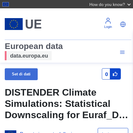
How do you know?
Login
European data
data.europa.eu
0
Set di dati
DISTENDER Climate
Simulations: Statistical
Downscaling for Euraf_D1,
Vertical level 50m, Global