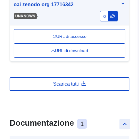
oai-zenodo-org-17716342
-
UNKNOWN
0
URL di accesso
URL di download
Scarica tutti
Documentazione
1
keyboard_arrow_up