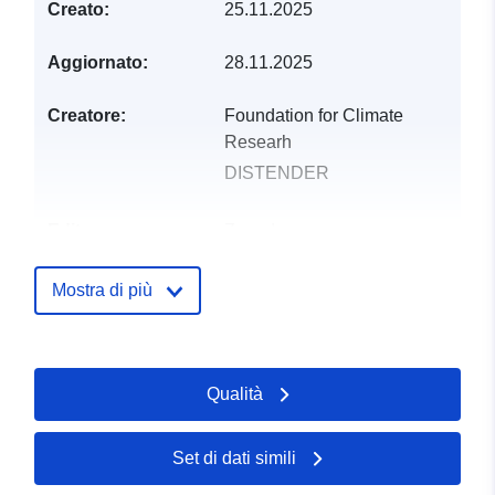
Creato:
25.11.2025
Aggiornato:
28.11.2025
Creatore:
Foundation for Climate
Researh
DISTENDER
Editore:
Zenodo
Registro del
Aggiunta a data.europa.eu:
29
Mostra di più
catalogo:
July 2026
Aggiornato su data.europa.eu:
30 July 2026
Qualità
Identificatori:
https://doi.org/10.5281/zenodo.1
Set di dati simili
Altri identificatori: