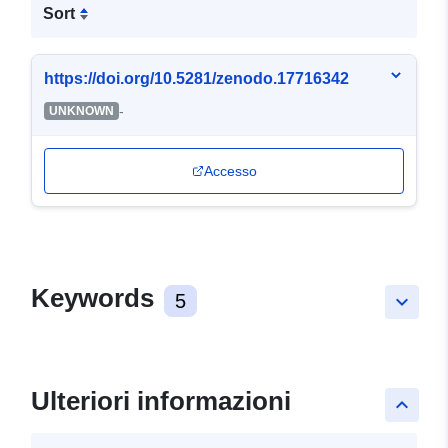
Sort
https://doi.org/10.5281/zenodo.17716342
-
UNKNOWN
Accesso
Keywords
5
keyboard_arrow_down
Ulteriori informazioni
keyboard_arrow_up