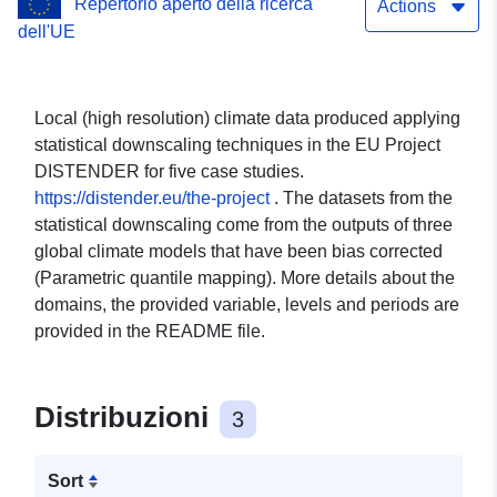
Repertorio aperto della ricerca
model CanESM5, scenario
Actions
dell'UE
ssp585 - Dehesas(Spain)
and Montados(Portugal)
Local (high resolution) climate data produced applying
(EURAF)
statistical downscaling techniques in the EU Project
DISTENDER for five case studies.
https://distender.eu/the-project
. The datasets from the
statistical downscaling come from the outputs of three
global climate models that have been bias corrected
(Parametric quantile mapping). More details about the
domains, the provided variable, levels and periods are
provided in the README file.
Distribuzioni
3
Sort