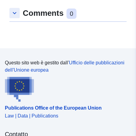
Comments
uriRef:
http://data.europa.eu/88u/dataset/o
keyboard_arrow_down
0
zenodo-org-17716342
Diritti di accesso:
public
è la versione di:
https://doi.org/10.5281/zenodo.1
Questo sito web è gestito dall'
Ufficio delle pubblicazioni
Tipo:
Risorsa:
dell'Unione europea
http://purl.org/dc/dcmitype/Dataset
Publications Office of the European Union
Law | Data | Publications
Contatto