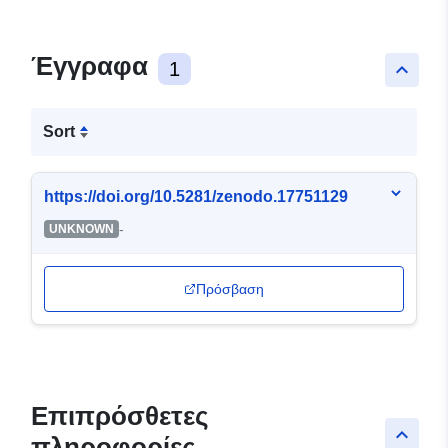
Έγγραφα
1
keyboard_arrow_up
Sort
https://doi.org/10.5281/zenodo.17751129
-
UNKNOWN
Πρόσβαση
Επιπρόσθετες
keyboard_arrow_up
πληροφορίες