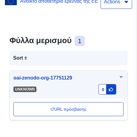
Ανοικτό αποθετήριο έρευνας της ΕΕ
Part 2
Actions
Φύλλα μερισμού
1
Sort
oai-zenodo-org-17751129
-
UNKNOWN
0
URL πρόσβασης