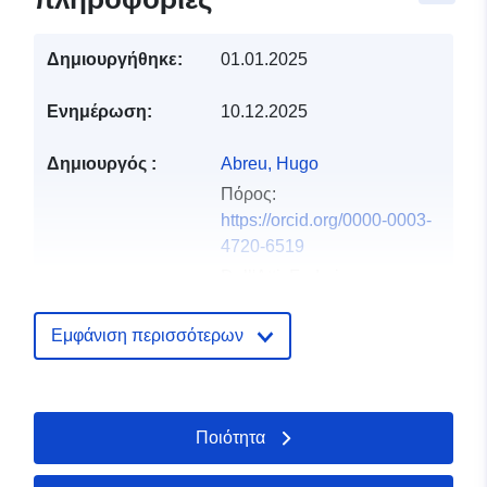
Δημιουργήθηκε:
01.01.2025
Ενημέρωση:
10.12.2025
Δημιουργός :
Abreu, Hugo
Πόρος:
https://orcid.org/0000-0003-
4720-6519
Dell'Atti, Federica
Chiocchetti, Annalisa
Εμφάνιση περισσότερων
Nguyen, Thuy Duong
Stolfi, Fabiola
Εκδότης:
Zenodo
Ποιότητα
Αρχείο
Προστίθεται στο data.europa.eu:
2