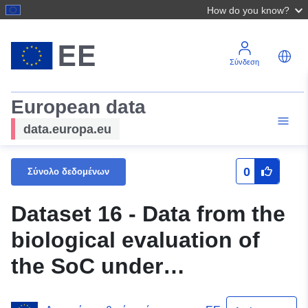
How do you know?
Σύνδεση
European data
data.europa.eu
0
Σύνολο δεδομένων
Dataset 16 - Data from the
biological evaluation of
the SoC under
spontaneous conditions -