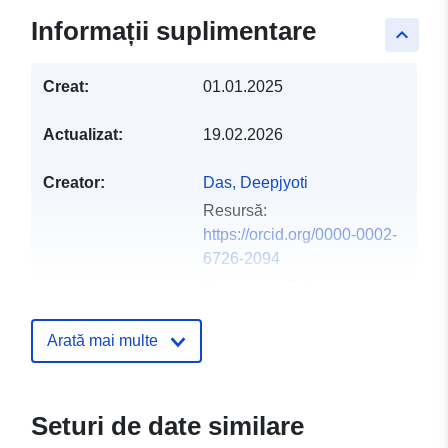
Informații suplimentare
keyboard_arrow_up
Creat:
01.01.2025
Actualizat:
19.02.2026
Creator:
Das, Deepjyoti
Resursă:
https://orcid.org/0000-0002-
6726-2094
Yamamoto, Tales
Resursă:
https://orcid.org/0000-0001-
Arată mai multe
8392-0002
Autorul publicării:
Zenodo
Seturi de date similare