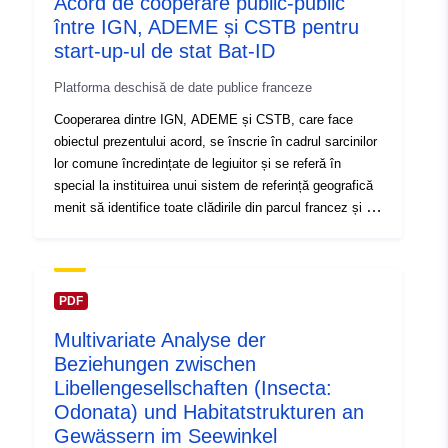
Acord de cooperare public-public
relatifs à des événements, une date de début et de fin
între IGN, ADEME și CSTB pentru
de l'événement est fournie.
start-up-ul de stat Bat-ID
Platforma deschisă de date publice franceze
Cooperarea dintre IGN, ADEME și CSTB, care face
obiectul prezentului acord, se înscrie în cadrul sarcinilor
lor comune încredințate de legiuitor și se referă în
special la instituirea unui sistem de referință geografică
menit să identifice toate clădirile din parcul francez și să
coreleze acest sistem de referință cu celelalte concepte
de informații geolocalizate, și anume adrese, parcele și
spații.
PDF
Multivariate Analyse der
Beziehungen zwischen
Libellengesellschaften (Insecta:
Odonata) und Habitatstrukturen an
Gewässern im Seewinkel