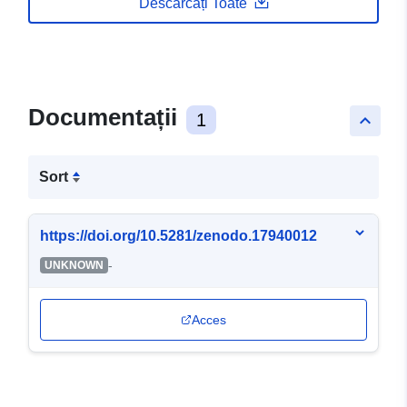
Descărcați Toate
Documentații
1
keyboard_arrow_up
Sort
https://doi.org/10.5281/zenodo.17940012
-
UNKNOWN
Acces