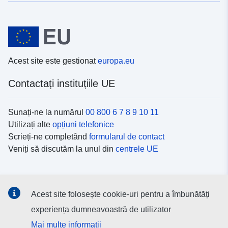
Acest site este gestionat
europa.eu
Contactați instituțiile UE
Sunați-ne la numărul
00 800 6 7 8 9 10 11
Utilizați alte
opțiuni telefonice
Scrieți-ne completând
formularul de contact
Veniți să discutăm la unul din
centrele UE
Platformele de comunicare socială
Acest site folosește cookie-uri pentru a îmbunătăți
Descoperiți canalele UE
pe rețelele sociale
experiența dumneavoastră de utilizator
Mai multe informații