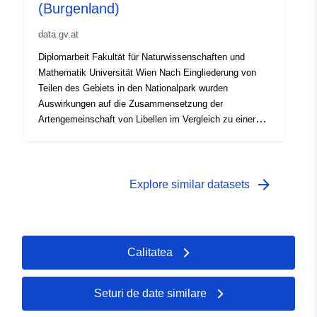
(Burgenland)
data.gv.at
Diplomarbeit Fakultät für Naturwissenschaften und
Mathematik Universität Wien Nach Eingliederung von
Teilen des Gebiets in den Nationalpark wurden
Auswirkungen auf die Zusammensetzung der
Artengemeinschaft von Libellen im Vergleich zu einer
früheren Arbeit von Stark (1976) untersucht. Es wurde
ein aktuelles Arteninventar für das Gebiet
Neusiedlersee/Seewinkel erstellt.
arrow_forward
Explore similar datasets
Calitatea
Seturi de date similare