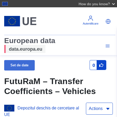
How do you know?
Autentificare
European data
data.europa.eu
0
Set de date
FutuRaM – Transfer
Coefficients – Vehicles
Depozitul deschis de cercetare al
Actions
UE