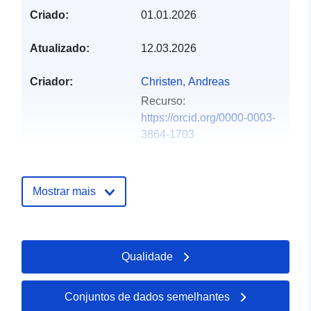
Criado:
01.01.2026
Atualizado:
12.03.2026
Criador:
Christen, Andreas
Recurso:
https://orcid.org/0000-0003-
3864-1703
Sulzer, Markus
Recurso:
https://orcid.org/0000-0001-
Mostrar mais
5588-2985
Matzarakis, Andreas
Recurso:
Qualidade
https://orcid.org/0000-0003-
3076-555X
Conjuntos de dados semelhantes
Schindler, Dirk