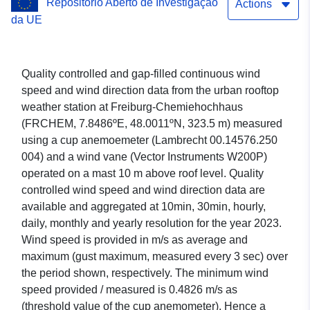
Repositório Aberto de Investigação
(FRCHEM) from 2023-01-01
Actions
da UE
to 2023-12-31 [L2]
Quality controlled and gap-filled continuous wind
speed and wind direction data from the urban rooftop
weather station at Freiburg-Chemiehochhaus
(FRCHEM, 7.8486ºE, 48.0011ºN, 323.5 m) measured
using a cup anemoemeter (Lambrecht 00.14576.250
004) and a wind vane (Vector Instruments W200P)
operated on a mast 10 m above roof level. Quality
controlled wind speed and wind direction data are
available and aggregated at 10min, 30min, hourly,
daily, monthly and yearly resolution for the year 2023.
Wind speed is provided in m/s as average and
maximum (gust maximum, measured every 3 sec) over
the period shown, respectively. The minimum wind
speed provided / measured is 0.4826 m/s as
(threshold value of the cup anemometer). Hence a