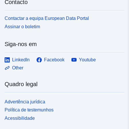
Contacto
Outros
Contactar a equipa European Data Portal
identificadores:
Assinar o boletim
uriRef:
http://data.europa.eu/88u/dataset/o
zenodo-org-18968882
Siga-nos em
Direitos de
public
LinkedIn
Facebook
Youtube
acesso:
Other
É versão de:
https://doi.org/10.5281/zenodo.1
Quadro legal
Zakres czasowy:
01 January 2023
 -
31 December 2023
Advertência jurídica
Política de testemunhos
Informação sobre
1.0
a versão:
Acessibilidade