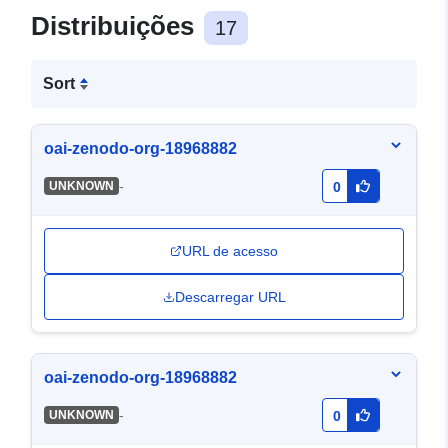
Distribuições
17
Sort
oai-zenodo-org-18968882
-
UNKNOWN
0
URL de acesso
Descarregar URL
oai-zenodo-org-18968882
-
UNKNOWN
0