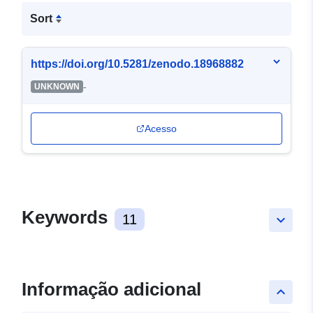
Sort
https://doi.org/10.5281/zenodo.18968882
-
UNKNOWN
Acesso
Keywords
11
keyboard_arrow_down
Informação adicional
keyboard_arrow_up