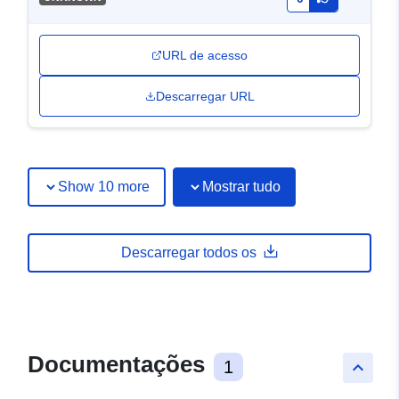
URL de acesso
Descarregar URL
Show 10 more
Mostrar tudo
Descarregar todos os
Documentações
1
keyboard_arrow_up