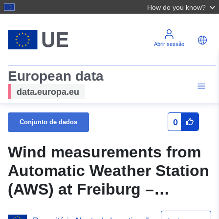
How do you know?
Abrir sessão
European data
data.europa.eu
0
Conjunto de dados
Wind measurements from
Automatic Weather Station
(AWS) at Freiburg –
Chemiehochhaus