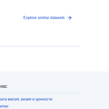
niswap, Curve, ETH блокове картографиране
ZIP архиви).
arrow_forward
Explore similar datasets
нас
ата мисия, визия и ценности
етин