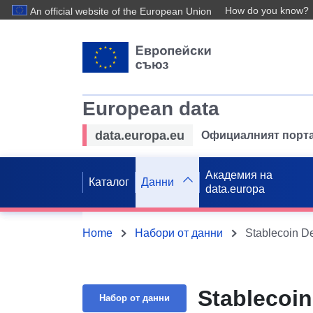
How do you know?
An official website of the European Union
European data
data.europa.eu
Официалният порта
Академия на
Каталог
Данни
data.europa
Home
Набори от данни
Stablecoin De
Stablecoin
Набор от данни