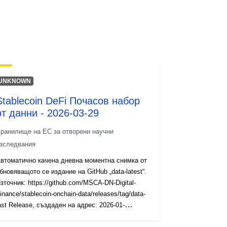
UNKNOWN
Stablecoin DeFi Почасов набор
от данни - 2026-03-29
ранилище на ЕС за отворени научни
зследвания
втоматично качена дневна моментна снимка от
бновяващото се издание на GitHub „data-latest“.
зточник: https://github.com/MSCA-DN-Digital-
inance/stablecoin-onchain-data/releases/tag/data-
ast Release, създаден на адрес: 2026-01-
0T12:09:16Z Файловете са включени: AAVE,