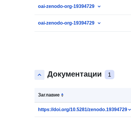
oai-zenodo-org-19394729
oai-zenodo-org-19394729
Документации
keyboard_arrow_up
1
Заглавие
https://doi.org/10.5281/zenodo.19394729