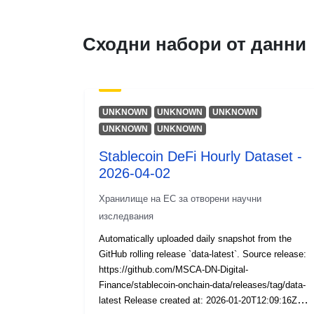
Сходни набори от данни
UNKNOWN
UNKNOWN
UNKNOWN
UNKNOWN
UNKNOWN
Stablecoin DeFi Hourly Dataset -
2026-04-02
Хранилище на ЕС за отворени научни
изследвания
Automatically uploaded daily snapshot from the
GitHub rolling release `data-latest`. Source release:
https://github.com/MSCA-DN-Digital-
Finance/stablecoin-onchain-data/releases/tag/data-
latest Release created at: 2026-01-20T12:09:16Z