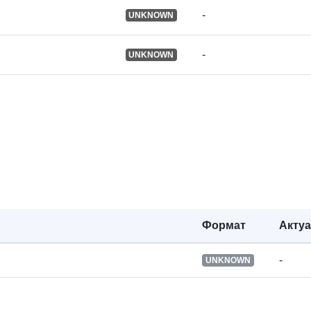
-
UNKNOWN
Версия на:
-
UNKNOWN
Времеви
обхват:
Тип:
Формат
Акту
-
UNKNOWN