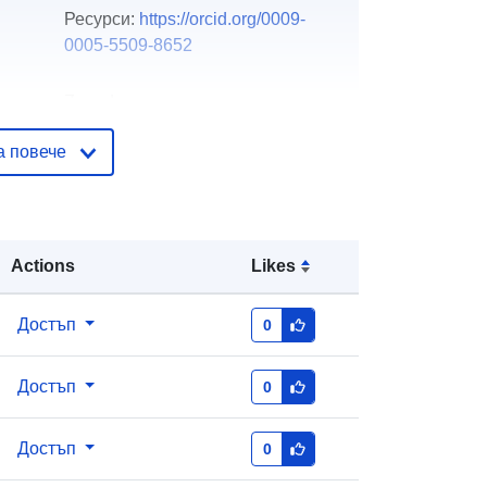
Ресурси:
https://orcid.org/0009-
0005-5509-8652
Zenodo
а повече
Добавено към data.europa.eu:
29
July 2026
Актуализирана на data.europa.eu:
30 July 2026
Actions
Likes
тор
https://doi.org/10.5281/zenodo.1939
4729
Достъп
0
Достъп
0
тори
Достъп
0
http://data.europa.eu/88u/dataset/oai