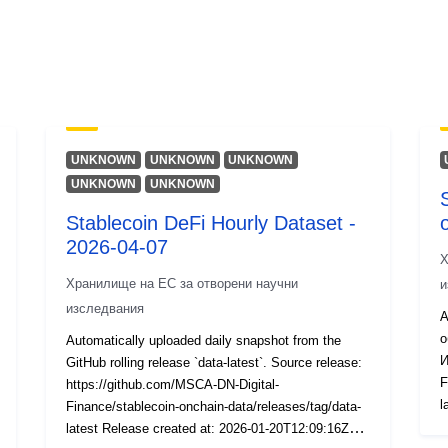
UNKNOWN
UNKNOWN
UNKNOWN
UNKNOWN
UNKNOWN
Stablecoin DeFi Hourly Dataset -
2026-04-07
Х
Хранилище на ЕС за отворени научни
и
изследвания
А
о
Automatically uploaded daily snapshot from the
И
GitHub rolling release `data-latest`. Source release:
F
https://github.com/MSCA-DN-Digital-
l
Finance/stablecoin-onchain-data/releases/tag/data-
2
latest Release created at: 2026-01-20T12:09:16Z