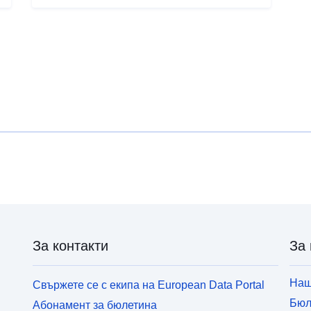
U
Files included: AAVE, Uniswap, Curve, ETH blocks
(
mapping (ZIP archives).
За контакти
За 
Наш
Свържете се с екипа на European Data Portal
Бюл
Абонамент за бюлетина