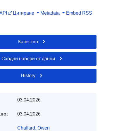
API
Цитиране
Metadata
Embed
RSS
Качество
Сходни набори от данни
History
03.04.2026
но:
03.04.2026
Chaffard, Owen