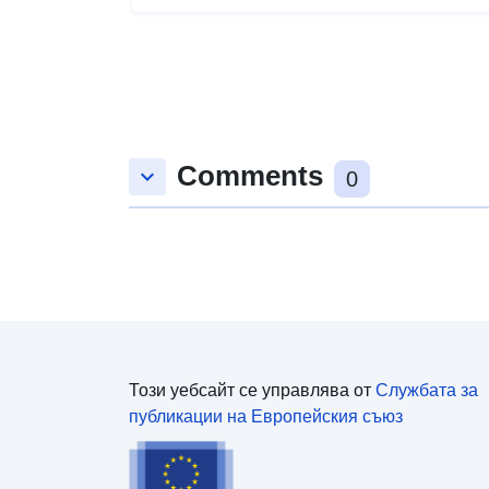
Files included: AAVE, Uniswap, Curve, ETH blocks
mapping (ZIP archives).
Comments
keyboard_arrow_down
0
Този уебсайт се управлява от
Службата за
публикации на Европейския съюз