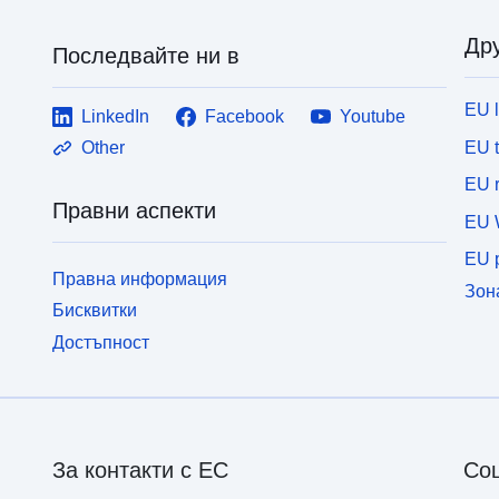
Дру
Последвайте ни в
EU 
LinkedIn
Facebook
Youtube
EU 
Other
EU r
Правни аспекти
EU 
EU p
Правна информация
Зон
Бисквитки
Достъпност
За контакти с ЕС
Со