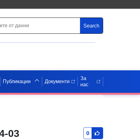
Search
За
Публикации
Документи
нас
4-03
0