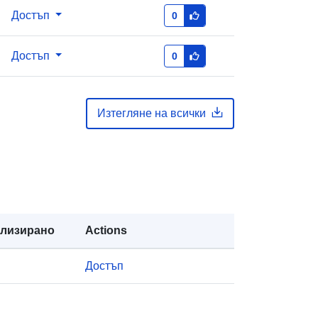
-zenodo-org-19394729
Достъп
0
https://doi.org/10.5281/zenodo.1833
Достъп
0
9067
03 April 2026
 -
03 April 2026
Изтегляне на всички
Ресурси:
http://purl.org/dc/dcmitype/Dataset
ализирано
Actions
Достъп