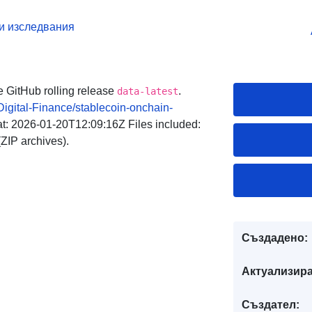
и изследвания
e GitHub rolling release
.
data-latest
igital-Finance/stablecoin-onchain-
t: 2026-01-20T12:09:16Z Files included:
IP archives).
Създадено:
Актуализира
Създател: