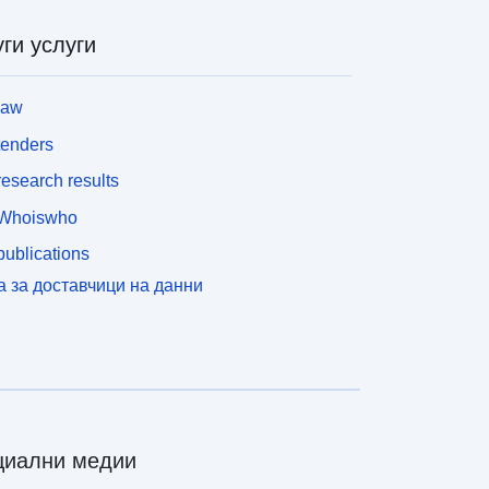
ги услуги
law
tenders
esearch results
Whoiswho
ublications
а за доставчици на данни
циални медии