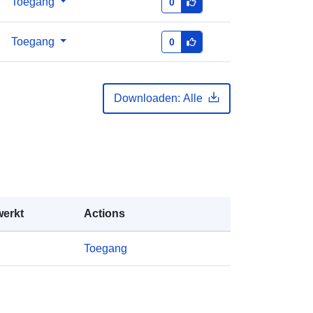
Toegang
0
https://doi.org/10.5281/zenodo.1833
9067
Toegang
0
26 April 2026
 -
26 April 2026
Downloaden: Alle
Bron:
http://purl.org/dc/dcmitype/Dataset
werkt
Actions
Toegang