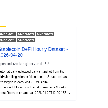
UNKNOWN
UNKNOWN
UNKNOWN
UNKNOWN
UNKNOWN
Stablecoin DeFi Hourly Dataset -
2026-04-20
pen onderzoeksregister van de EU
utomatically uploaded daily snapshot from the
itHub rolling release `data-latest`. Source release:
ttps://github.com/MSCA-DN-Digital-
inance/stablecoin-onchain-data/releases/tag/data-
atest Release created at: 2026-01-20T12:09:16Z
iles included: AAVE, Uniswap, Curve, ETH blocks
apping (ZIP archives).