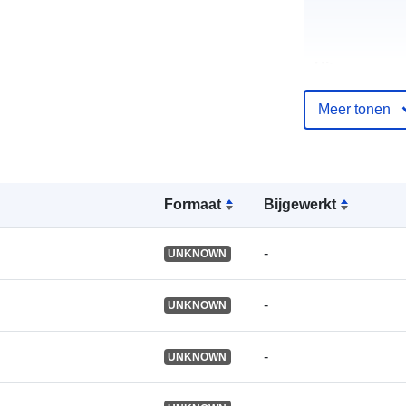
Uitgever:
Meer tonen
Catalogusreg
:
Formaat
Bijgewerkt
Identificatore
-
UNKNOWN
Andere
-
UNKNOWN
identificatore
-
UNKNOWN
uriRef: