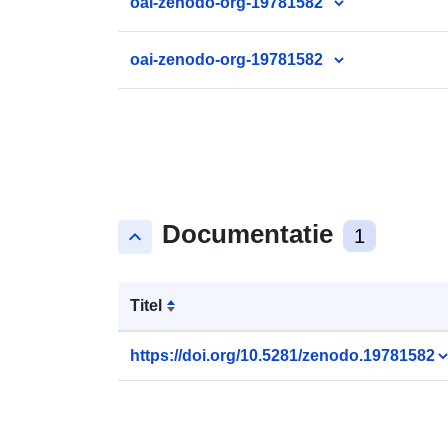
oai-zenodo-org-19781582
oai-zenodo-org-19781582
Documentatie
keyboard_arrow_up
1
Titel
https://doi.org/10.5281/zenodo.19781582