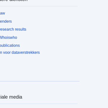
law
tenders
esearch results
Whoiswho
ublications
n voor dataverstrekkers
iale media