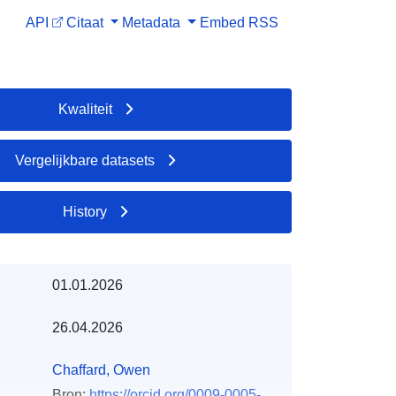
API
Citaat
Metadata
Embed
RSS
Kwaliteit
Vergelijkbare datasets
History
01.01.2026
26.04.2026
Chaffard, Owen
Bron:
https://orcid.org/0009-0005-