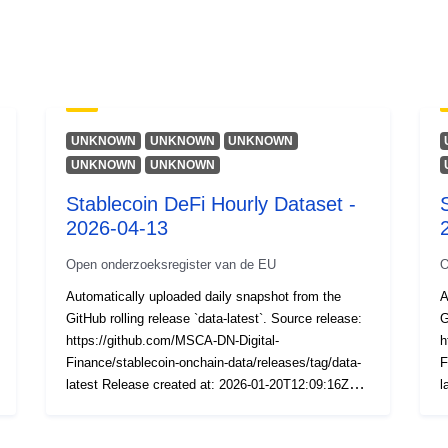
UNKNOWN
UNKNOWN
UNKNOWN
UNKNOWN
UNKNOWN
Stablecoin DeFi Hourly Dataset -
2026-04-13
Open onderzoeksregister van de EU
O
Automatically uploaded daily snapshot from the
A
GitHub rolling release `data-latest`. Source release:
G
https://github.com/MSCA-DN-Digital-
h
Finance/stablecoin-onchain-data/releases/tag/data-
F
latest Release created at: 2026-01-20T12:09:16Z
l
Files included: AAVE, Uniswap, Curve, ETH blocks
F
mapping (ZIP archives).
m