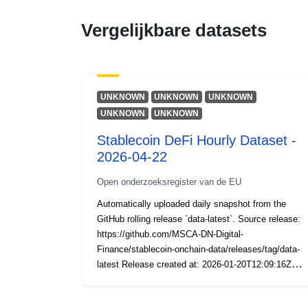
Vergelijkbare datasets
UNKNOWN
UNKNOWN
UNKNOWN
UNKNOWN
UNKNOWN
Stablecoin DeFi Hourly Dataset -
2026-04-22
Open onderzoeksregister van de EU
Automatically uploaded daily snapshot from the
GitHub rolling release `data-latest`. Source release:
https://github.com/MSCA-DN-Digital-
Finance/stablecoin-onchain-data/releases/tag/data-
latest Release created at: 2026-01-20T12:09:16Z
Files included: AAVE, Uniswap, Curve, ETH blocks
mapping (ZIP archives).