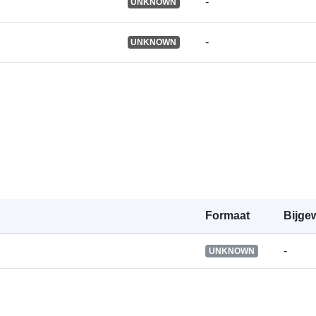
-
UNKNOWN
Is versie van:
-
UNKNOWN
Bestreken
tijdvak:
Soort:
Formaat
Bijge
-
UNKNOWN