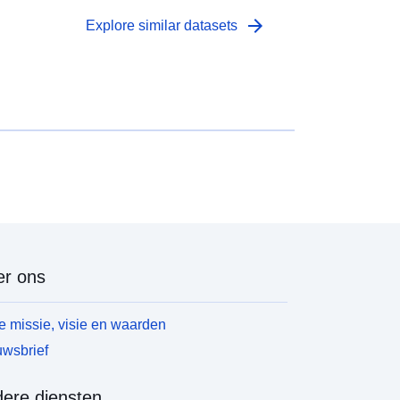
arrow_forward
Explore similar datasets
r ons
 missie, visie en waarden
wsbrief
ere diensten