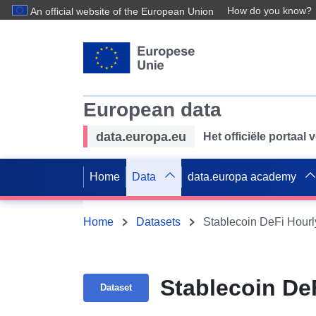
How do you know?
An official website of the European Union
European data
data.europa.eu
Het officiële portaal
Home
Data
data.europa academy
Home
Datasets
Stablecoin DeFi Hourl
Stablecoin DeF
Dataset