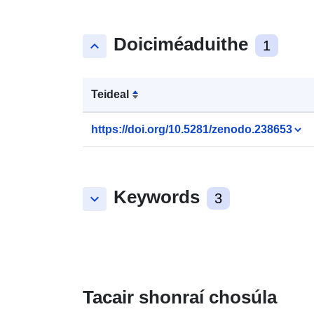
Doiciméaduithe
keyboard_arrow_up
1
Teideal
https://doi.org/10.5281/zenodo.238653
Keywords
keyboard_arrow_down
3
Tacair shonraí chosúla