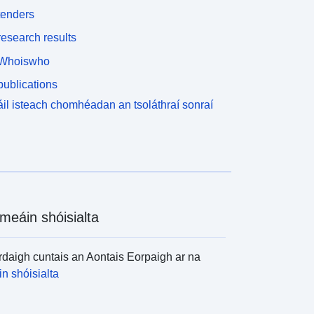
tenders
esearch results
Whoiswho
ublications
il isteach chomhéadan an tsoláthraí sonraí
meáin shóisialta
daigh cuntais an Aontais Eorpaigh ar na
n shóisialta