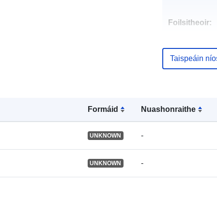
Foilsitheoir:
Taifead Catal
Taispeáin ní
Formáid
Nuashonraithe
Aitheantóirí:
-
UNKNOWN
Aitheantóirí e
-
UNKNOWN
uriRef:
tá leagan de: