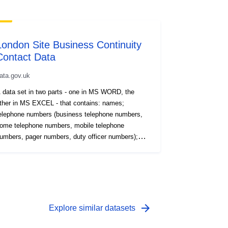
London Site Business Continuity
Contact Data
ata.gov.uk
 data set in two parts - one in MS WORD, the
ther in MS EXCEL - that contains: names;
elephone numbers (business telephone numbers,
ome telephone numbers, mobile telephone
umbers, pager numbers, duty officer numbers);
ork e-mail addresses; post designation; business
riticality data and organisational information in
espect of individuals etc who may need to be
ontacted when the MOD's London Site Business
ontinuity Plan is activated.
arrow_forward
Explore similar datasets