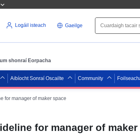
Logáil isteach
Gaeilge
il um shonraí Eorpacha
Aibíocht Sonraí Oscailte
Community
Foilseach
ine for manager of maker space
uideline for manager of maker