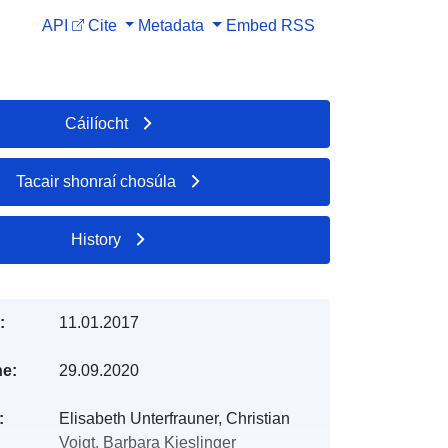
API
Cite
Metadata
Embed
RSS
Cáilíocht
Tacair shonraí chosúla
History
:
11.01.2017
e:
29.09.2020
:
Elisabeth Unterfrauner, Christian
Voigt, Barbara Kieslinger