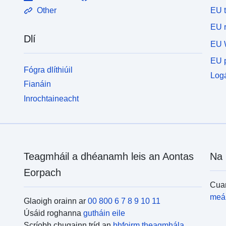
EU 
Other
EU r
Dlí
EU 
EU p
Fógra dlíthiúil
Logá
Fianáin
Inrochtaineacht
Teagmháil a dhéanamh leis an Aontas
Na 
Eorpach
Cuar
meái
Glaoigh orainn ar
00 800 6 7 8 9 10 11
Úsáid roghanna
gutháin eile
Scríobh chugainn tríd an
bhfoirm theagmhála