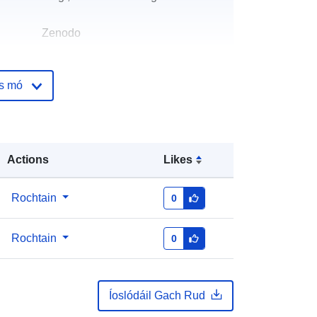
Zenodo
óige:
Curtha le data.europa.eu:
29 July
os mó
2026
Nuashonraithe ar data.europa.eu:
30 July 2026
Actions
Likes
https://doi.org/10.5281/zenodo.2386
53
Rochtain
0
ile:
Rochtain
0
http://data.europa.eu/88u/dataset/oai
-zenodo-org-238653
Íoslódáil Gach Rud
https://doi.org/