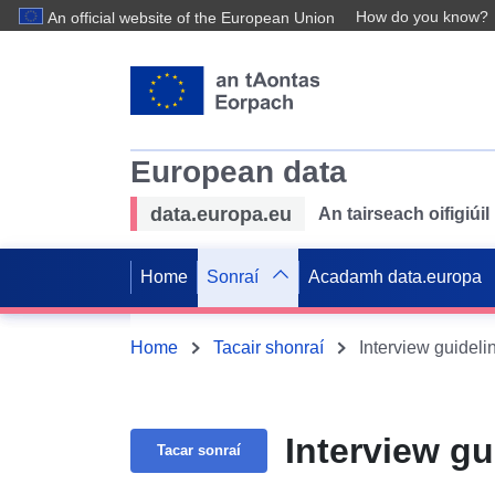
How do you know?
An official website of the European Union
European data
data.europa.eu
An tairseach oifigiú
Home
Sonraí
Acadamh data.europa
Home
Tacair shonraí
Interview guidel
Interview g
Tacar sonraí