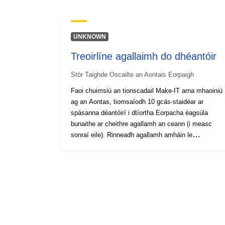
UNKNOWN
Treoirlíne agallaimh do dhéantóir
Stór Taighde Oscailte an Aontais Eorpaigh
Faoi chuimsiú an tionscadail Make-IT arna mhaoiniú
ag an Aontas, tiomsaíodh 10 gcás-staidéar ar
spásanna déantóirí i dtíortha Eorpacha éagsúla
bunaithe ar cheithre agallamh an ceann (i measc
sonraí eile). Rinneadh agallamh amháin le
bainisteoir spás an déantóra agus trí agallamh le
déantóirí a bhain úsáid as spás an déantóra go
rialta. Cuirtear na torthaí ar fáil i bhfoirm
chomhiomlánaithe i bhfoirm D3.1 agus D3.2 ar
shuíomh gréasáin an tionscadail: http://make-it.io/