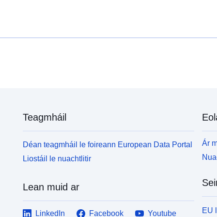
Teagmháil
Eol
Ár m
Déan teagmháil le foireann European Data Portal
Nuac
Liostáil le nuachtlitir
Sei
Lean muid ar
EU 
LinkedIn
Facebook
Youtube