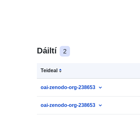
Dáiltí
2
Teideal
oai-zenodo-org-238653
oai-zenodo-org-238653