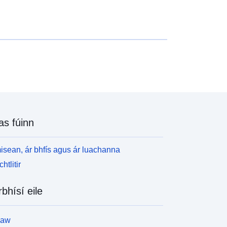
as fúinn
isean, ár bhfís agus ár luachanna
htlitir
rbhísí eile
law