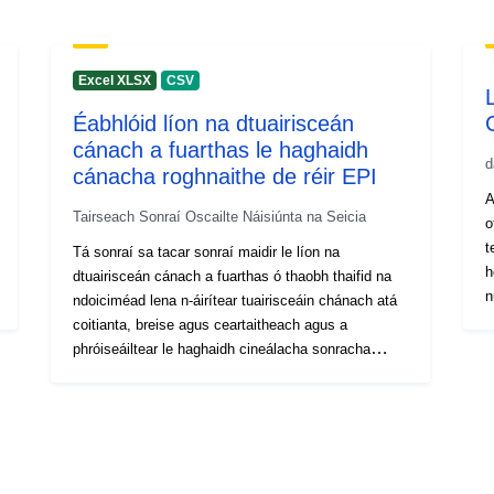
Excel XLSX
CSV
Éabhlóid líon na dtuairisceán
cánach a fuarthas le haghaidh
d
cánacha roghnaithe de réir EPI
A
Tairseach Sonraí Oscailte Náisiúnta na Seicia
o
t
Tá sonraí sa tacar sonraí maidir le líon na
h
dtuairisceán cánach a fuarthas ó thaobh thaifid na
n
ndoiciméad lena n-áirítear tuairisceáin chánach atá
w
coitianta, breise agus ceartaitheach agus a
c
phróiseáiltear le haghaidh cineálacha sonracha
r
ioncaim agus le haghaidh na bliana ábhartha. (ÍD:
c
70, 770 agus 72). Tá sonraí comhiomlánaithe le
C
haghaidh Phoblacht na Seice ina hiomláine sa tacar
sonraí.