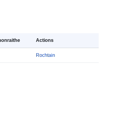
Acmhainn:
http://purl.org/dc/dcmitype/Dataset
onraithe
Actions
Rochtain