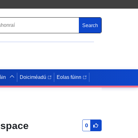
Search
áin
Doiciméadú
Eolas fúinn
 space
0