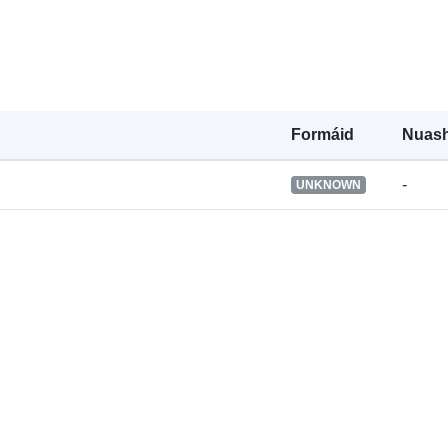
Clóscríobh:
Formáid
Nuash
-
UNKNOWN