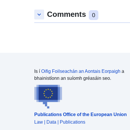
Comments
keyboard_arrow_down
0
Is í
Oifig Foilseachán an Aontais Eorpaigh
a
bhainistíonn an suíomh gréasáin seo.
Publications Office of the European Union
Law | Data | Publications