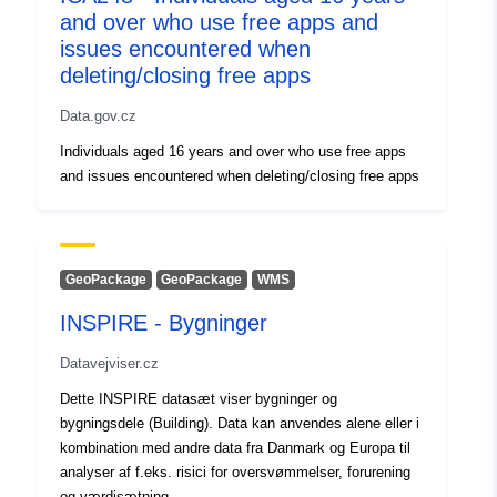
Identifikátory:
https://doi.org/10.5281/zenodo.35
and over who use free apps and
issues encountered when
Jiné
deleting/closing free apps
identifikátory:
Data.gov.cz
uriRef:
http://data.europa.eu/88u/dataset/o
Individuals aged 16 years and over who use free apps
and issues encountered when deleting/closing free apps
zenodo-org-3588271
Je verze:
https://doi.org/10.5281/zenodo.35
GeoPackage
GeoPackage
WMS
Typ:
Datový zdroj:
http://purl.org/dc/dcmitype/Dataset
INSPIRE - Bygninger
Datavejviser.cz
Dette INSPIRE datasæt viser bygninger og
bygningsdele (Building). Data kan anvendes alene eller i
kombination med andre data fra Danmark og Europa til
analyser af f.eks. risici for oversvømmelser, forurening
og værdisætning.