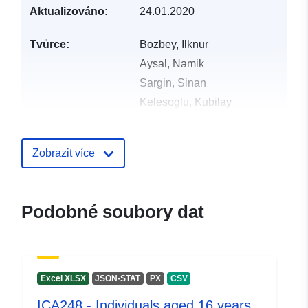
Aktualizováno:
24.01.2020
Tvůrce:
Bozbey, Ilknur
Aysal, Namik
Sargin, Sinan
Kelesoglu, Kubilay
Oztoprak, Sadik
Ozcep, Ferhat
Zobrazit více
Oser, Cihan
Vydavatel:
Zenodo
Podobné soubory dat
Katalogový
Přidáno do data.europa.eu:
záznam:
29 July 2026
Aktualizace údajů.europa.eu:
Excel XLSX
JSON-STAT
PX
CSV
30 July 2026
ICA248 - Individuals aged 16 years