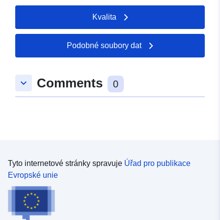
Kvalita
Podobné soubory dat
Comments
keyboard_arrow_down
0
Tyto internetové stránky spravuje
Úřad pro publikace
Evropské unie