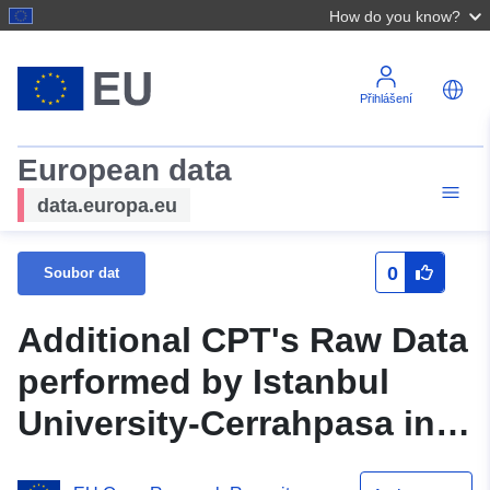
How do you know?
Přihlášení
European data
data.europa.eu
0
Soubor dat
Additional CPT's Raw Data
performed by Istanbul
University-Cerrahpasa in
scope of LIQUEFACT