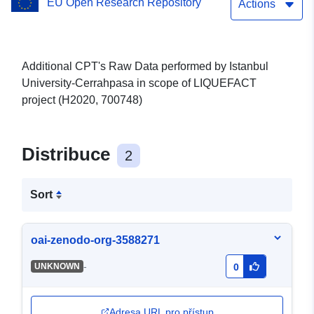
EU Open Research Repository
project (H2020, 700748)
Actions
Additional CPT's Raw Data performed by Istanbul
University-Cerrahpasa in scope of LIQUEFACT
project (H2020, 700748)
Distribuce
2
Sort
oai-zenodo-org-3588271
-
UNKNOWN
0
Adresa URL pro přístup