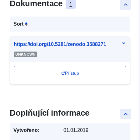
Dokumentace
1
keyboard_arrow_up
Sort
https://doi.org/10.5281/zenodo.3588271
-
UNKNOWN
Přístup
Doplňující informace
keyboard_arrow_up
Vytvořeno:
01.01.2019