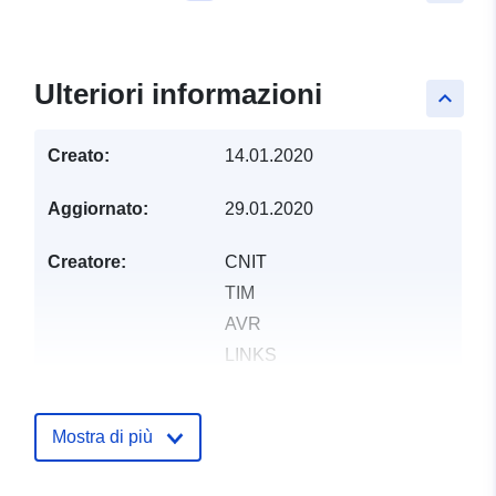
Ulteriori informazioni
keyboard_arrow_up
Creato:
14.01.2020
Aggiornato:
29.01.2020
Creatore:
CNIT
TIM
AVR
LINKS
Editore:
Zenodo
Mostra di più
Registro del
Aggiunta a data.europa.eu:
29