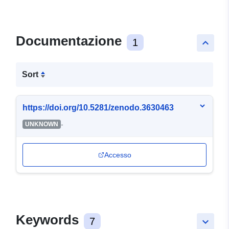
Documentazione
1
keyboard_arrow_up
Sort
https://doi.org/10.5281/zenodo.3630463
-
UNKNOWN
Accesso
Keywords
7
keyboard_arrow_down