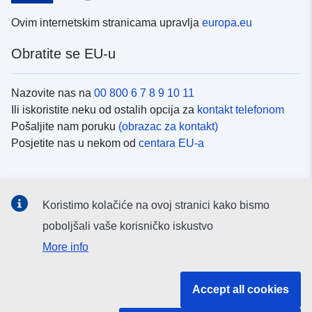
Ovim internetskim stranicama upravlja
europa.eu
Obratite se EU-u
Nazovite nas na
00 800 6 7 8 9 10 11
Ili iskoristite neku od ostalih opcija za
kontakt telefonom
Pošaljite nam poruku
(obrazac za kontakt)
Posjetite nas u nekom od
centara EU-a
Društvene mreže
Koristimo kolačiće na ovoj stranici kako bismo
Potražite kanale EU-a na
društvenim mrežama
poboljšali vaše korisničko iskustvo
More info
Institucije i tijela EU-
Accept all cookies