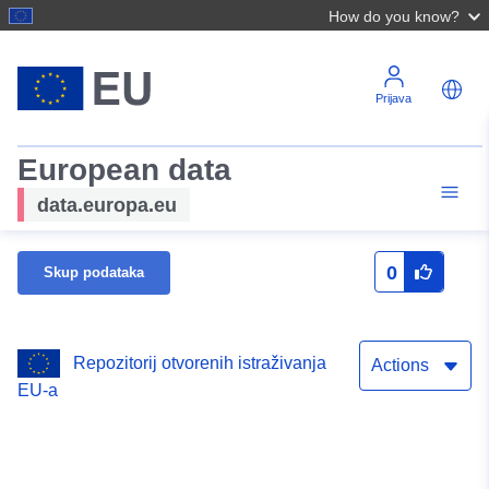
How do you know?
Prijava
European data
data.europa.eu
0
Skup podataka
Repozitorij otvorenih istraživanja
Actions
EU-a