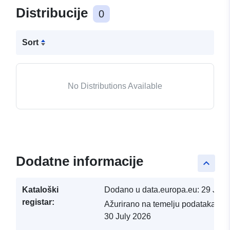
Distribucije
0
Sort
No Distributions Available
Dodatne informacije
keyboard_arrow_up
Kataloški
Dodano u data.europa.eu:
29 July
registar:
Ažurirano na temelju podataka.eu
30 July 2026