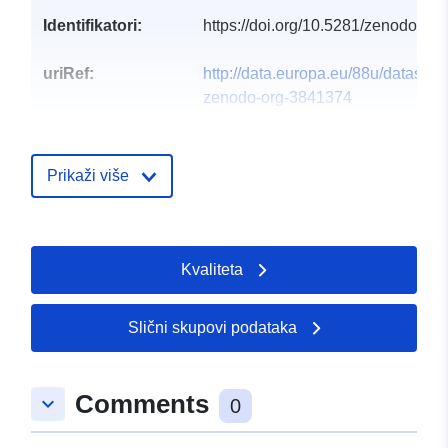
Identifikatori:
https://doi.org/10.5281/zenodo.50
uriRef:
http://data.europa.eu/88u/dataset/o
zenodo-org-3841374
Tip:
Resurs:
http://purl.org/dc/dcmitype/Text
Prikaži više
Kvaliteta
Slični skupovi podataka
Comments
keyboard_arrow_down
0