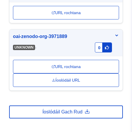
URL rochtana
oai-zenodo-org-3971889
-
UNKNOWN
0
URL rochtana
Íoslódáil URL
Íoslódáil Gach Rud