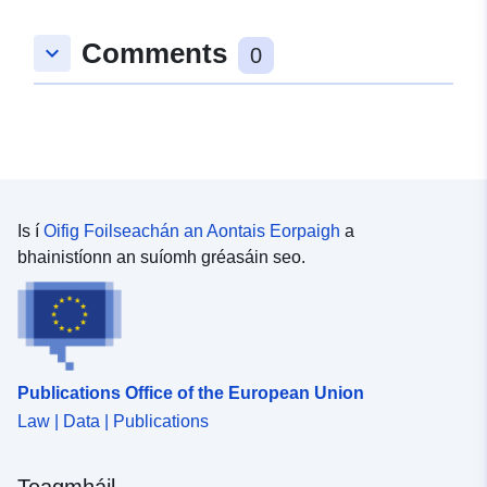
zenodo-org-3971889
Comments
keyboard_arrow_down
0
Cearta Rochtana:
public
tá leagan de:
https://doi.org/10.5281/zenodo.39
Clóscríobh:
Acmhainn:
http://purl.org/dc/dcmitype/Dataset
Is í
Oifig Foilseachán an Aontais Eorpaigh
a
bhainistíonn an suíomh gréasáin seo.
Publications Office of the European Union
Law | Data | Publications
Teagmháil