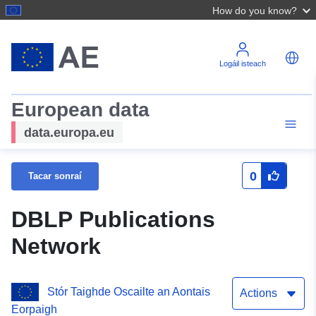
How do you know?
Logáil isteach
European data
data.europa.eu
0
Tacar sonraí
DBLP Publications
Network
Stór Taighde Oscailte an Aontais
Actions
Eorpaigh