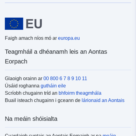
Faigh amach níos mó ar
europa.eu
Teagmháil a dhéanamh leis an Aontas
Eorpach
Glaoigh orainn ar
00 800 6 7 8 9 10 11
Úsáid roghanna
gutháin eile
Scríobh chugainn tríd an
bhfoirm theagmhála
Buail isteach chugainn i gceann de
lárionaid an Aontais
Na meáin shóisialta
Cuardaigh cuntais an Aontais Eorpaigh ar na
meáin