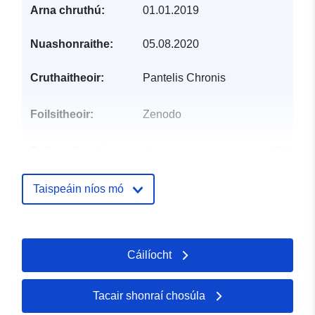
Arna chruthú:
01.01.2019
Nuashonraithe:
05.08.2020
Cruthaitheoir:
Pantelis Chronis
Foilsitheoir:
Zenodo
Taifead Catalóige:
Curtha le data.europa.eu:
29 July
2026
Nuashonraithe ar data.europa.eu:
Taispeáin níos mó
30 July 2026
Aitheantóirí:
https://doi.org/10.5281/zenodo.39
Cáilíocht
Aitheantóirí eile:
Tacair shonraí chosúla
uriRef:
http://data.europa.eu/88u/dataset/o