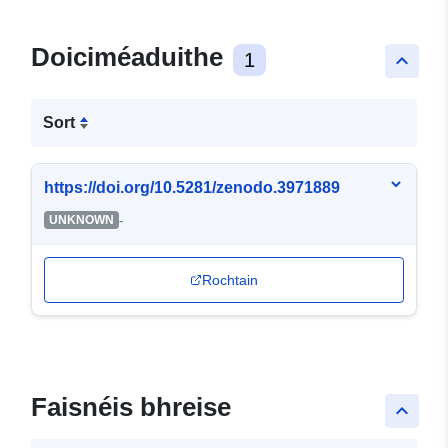
Doiciméaduithe
1
keyboard_arrow_up
Sort
https://doi.org/10.5281/zenodo.3971889
-
UNKNOWN
Rochtain
Faisnéis bhreise
keyboard_arrow_up