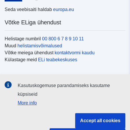
Seda veebisaiti haldab
europa.eu
Võtke ELiga ühendust
Helistage numbril
00 800 6 7 8 9 10 11
Muud
helistamisvõimalused
Võtke meiega ühendust
kontaktvormi kaudu
Külastage meid
ELi teabekeskuses
Sotsiaalmeedia
Kasutuskogemuse parandamiseks kasutame
Otsige ELi teavet
sotsiaalmeediakanalitest
küpsiseid
More info
ELi institutsioonid ja asutused
Accept all cookies