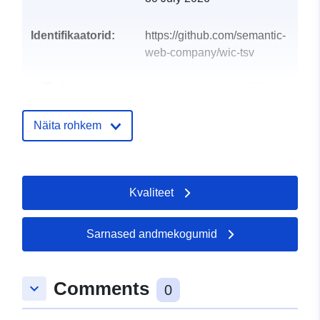
Identifikaatorid:
https://github.com/semantic-
web-company/wic-tsv
uriRef:
http://data.europa.eu/88u/dataset/o
zenodo-org-3983593
Näita rohkem
Tüüp:
Ressurss:
http://purl.org/dc/dcmitype/Dataset
Kvaliteet
Sarnased andmekogumid
Comments
keyboard_arrow_down
0