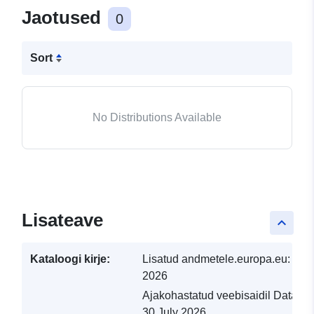
Jaotused
0
Sort
No Distributions Available
Lisateave
keyboard_arrow_up
Kataloogi kirje:
Lisatud andmetele.europa.eu:
29 J
2026
Ajakohastatud veebisaidil Data.eu
30 July 2026