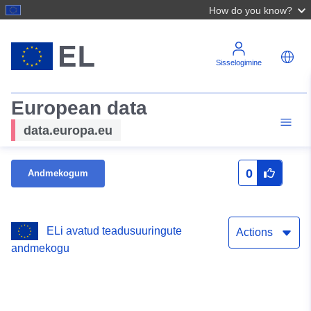
How do you know?
Sisselogimine
European data
data.europa.eu
0
Andmekogum
ELi avatud teadusuuringute
Actions
andmekogu