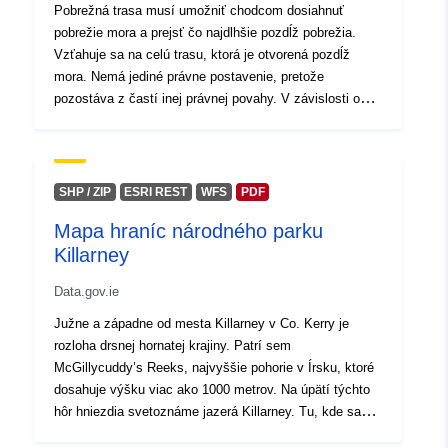
Pobrežná trasa musí umožniť chodcom dosiahnuť
pobrežie mora a prejsť čo najdlhšie pozdĺž pobrežia.
Vzťahuje sa na celú trasu, ktorá je otvorená pozdĺž
mora. Nemá jediné právne postavenie, pretože
pozostáva z častí inej právnej povahy. V závislosti od
povahy pevniny susediacej s verejnou námornou sférou
prechádza trasa cez verejnú sféru štátu alebo
miestnych orgánov alebo súkromný majetok. Celá
pobrežná cesta zahŕňa chodník s otvorenou chodbou,
SHP / ZIP
ESRI REST
WFS
PDF
krátkodobú štúdiu alebo prístupnú trať a neprístupné
Mapa hraníc národného parku
pobrežie. Úseky sú jedným z hlavných prvkov na
Killarney
určenie polohy, trasy a využívania pobrežnej trasy. Táto
trasa sa týka departementu Ille a naughty a čiastočne
Data.gov.ie
Côtes d’Armor na obvode Rance.
Južne a západne od mesta Killarney v Co. Kerry je
rozloha drsnej hornatej krajiny. Patrí sem
McGillycuddy’s Reeks, najvyššie pohorie v Írsku, ktoré
dosahuje výšku viac ako 1000 metrov. Na úpätí týchto
hôr hniezdia svetoznáme jazerá Killarney. Tu, kde sa
hory zametajú na brehy jazera, ich dolné svahy pokryté