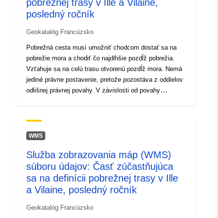
pobrežnej trasy v Ille a Vilaine,
posledný ročník
uriRef:
http://data.europa.eu/88u/dataset/o
zenodo-org-3991818
Geokatalóg Francúzsko
Pobrežná cesta musí umožniť chodcom dostať sa na
Ide o verziu:
https://doi.org/10.5281/zenodo.39
pobrežie mora a chodiť čo najdlhšie pozdĺž pobrežia.
Vzťahuje sa na celú trasu otvorenú pozdĺž mora. Nemá
Typ:
Zdroj:
jediné právne postavenie, pretože pozostáva z oddielov
http://purl.org/dc/dcmitype/Dataset
odlišnej právnej povahy. V závislosti od povahy
pozemku hraničiaceho s verejnou námornou sférou
prechádza trasa cez verejnú sféru štátu alebo
miestnych orgánov alebo súkromný majetok. Celá
pobrežná trasa zahŕňa cestu otvorenú pre chodcov,
WMS
krátkodobú štúdiu alebo prístupnú trasu a nedostupnú
Služba zobrazovania máp (WMS)
pobrežnú líniu. Úseky sú jedným z hlavných prvkov na
súboru údajov: Časť zúčastňujúca
identifikáciu polohy, trasy a využitia pobrežnej trasy.
Táto trasa sa týka departementu Ille a neposlušného a
sa na definícii pobrežnej trasy v Ille
čiastočne Côtes d’Armor na obvode Rance.
a Vilaine, posledný ročník
Geokatalóg Francúzsko