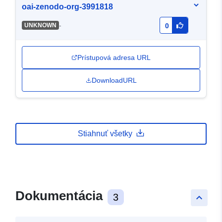
oai-zenodo-org-3991818
-
UNKNOWN
0
Prístupová adresa URL
DownloadURL
Stiahnuť všetky
Dokumentácia
3
keyboard_arrow_up