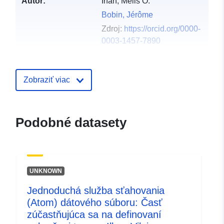
Autor:
Irfan, Melis O.
Bobin, Jérôme
Zdroj:
https://orcid.org/0000-
0003-1457-7890
Carucci, Isabella P.
Zdroj:
https://orcid.org/0000-
Zobraziť viac
0001-5287-0065
Vydavateľ:
Zenodo
Podobné datasety
Katalógový
Pridané k údajom.europa.eu:
29 J
záznam:
Aktualizované na základe údajov.
30 July 2026
UNKNOWN
Identifikátory:
https://doi.org/10.5281/zenodo.39
Jednoduchá služba sťahovania
(Atom) dátového súboru: Časť
Ďalšie
zúčastňujúca sa na definovaní
identifikátory: