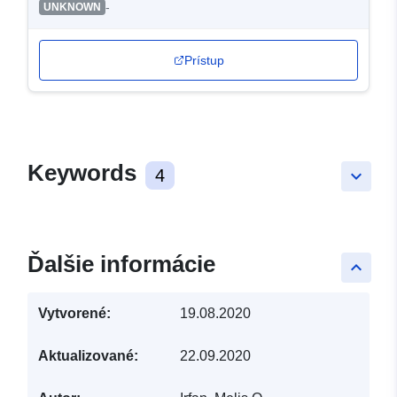
-
UNKNOWN
Prístup
Keywords
4
keyboard_arrow_down
Ďalšie informácie
keyboard_arrow_up
Vytvorené:
19.08.2020
Aktualizované:
22.09.2020