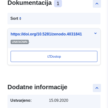
Dokumentacija
1
keyboard_arrow_up
Sort
https://doi.org/10.5281/zenodo.4031841
-
UNKNOWN
Dostop
Dodatne informacije
keyboard_arrow_up
Ustvarjeno:
15.09.2020