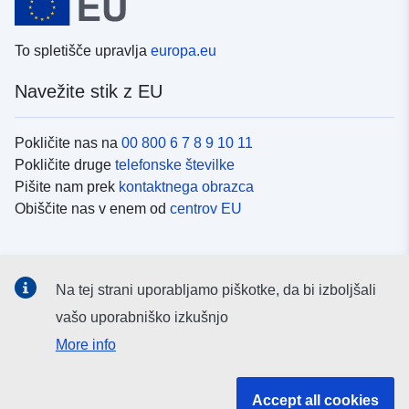
To spletišče upravlja
europa.eu
Navežite stik z EU
Pokličite nas na
00 800 6 7 8 9 10 11
Pokličite druge
telefonske številke
Pišite nam prek
kontaktnega obrazca
Obiščite nas v enem od
centrov EU
Družbeni mediji
Na tej strani uporabljamo piškotke, da bi izboljšali
Iskanje po
družbenih medijih EU
vašo uporabniško izkušnjo
More info
Institucije in organi EU
Accept all cookies