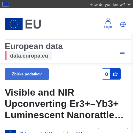
How do you know?
Login
European data
data.europa.eu
0
Zbirka podatkov
Visible and NIR
Upconverting Er3+–Yb3+
Luminescent Nanorattles
and Other Hybrid PMO‐