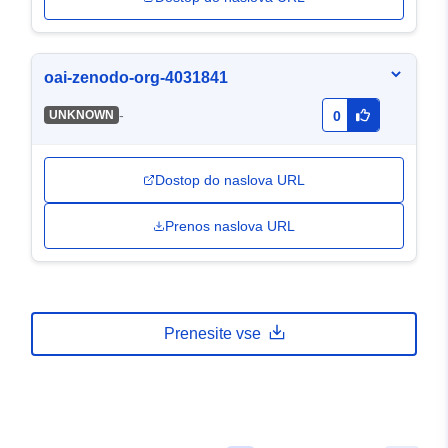
oai-zenodo-org-4031841
-
UNKNOWN
0
Dostop do naslova URL
Prenos naslova URL
Prenesite vse