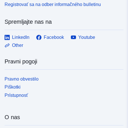
Registrovať sa na odber informačného bulletinu
Drugi
identifikatorji:
Spremljajte nas na
uriRef:
http://data.europa.eu/88u/dataset/o
LinkedIn
Facebook
Youtube
zenodo-org-4031841
Other
Pravice za
public
dostop:
Pravni pogoji
Verzija:
https://doi.org/10.5281/zenodo.40
Pravno obvestilo
Tip:
Vir:
Piškotki
http://purl.org/dc/dcmitype/Dataset
Prístupnosť
O nas