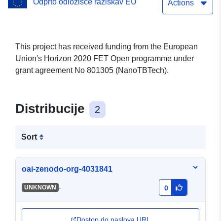
Odprto odložišče raziskav EU
Inorganic Structures for In
Actions
Vivo Nanothermometry
This project has received funding from the European
Union's Horizon 2020 FET Open programme under
grant agreement No 801305 (NanoTBTech).
Distribucije
2
Sort
oai-zenodo-org-4031841
-
UNKNOWN
0
Dostop do naslova URL