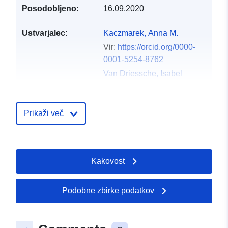
Posodobljeno:
16.09.2020
Ustvarjalec:
Kaczmarek, Anna M.
Vir:
https://orcid.org/0000-
0001-5254-8762
Van Driessche, Isabel
Vir:
https://orcid.org/0000-
0001-5253-3325
Prikaži več
Meijerink, Andries
Vir:
https://orcid.org/0000-
0003-3573-9289
Skirtach, Andre G.
Kakovost
Vir:
https://orcid.org/0000-
0002-4468-7620
Podobne zbirke podatkov
Van Der Voort, Pascal
Vir:
https://orcid.org/0000-
0002-1248-479X