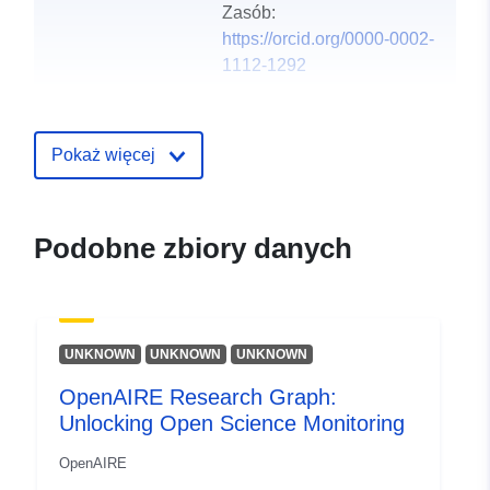
Zasób:
https://orcid.org/0000-0002-
1112-1292
Języki:
English
Pokaż więcej
Wydawca:
Zenodo
Zapis katalogu:
Dodany do data.europa.eu:
24
Podobne zbiory danych
July 2026
Zaktualizowano dane.europa.eu:
07 August 2026
UNKNOWN
UNKNOWN
UNKNOWN
Identyfikatory:
https://doi.org/10.5281/zenodo.43
OpenAIRE Research Graph:
Unlocking Open Science Monitoring
Inne
identyfikatory:
OpenAIRE