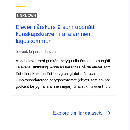
historii naturalnej lub badań regionalnych lub ze względu
na ich rzadkość, szczególny charakter lub wyjątkowe
piękno (§ 23 ust. 1 federalnej ustawy o ochronie
UNKNOWN
przyrody). Z. Zt. są w Lkr. Saksonia Północna 15
Elever i årskurs 9 som uppnått
obszarów o łącznej powierzchni około 78,55 kilometrów
kunskapskraven i alla ämnen,
kwadratowych. Za wyznaczenie odpowiedzialny jest
Landratsamt Nordsachsen jako Niższy Urząd Ochrony
lägeskommun
Przyrody.
Szwedzki portal danych
Andel elever med godkänt betyg i alla ämnen som ingått
i elevens utbildning. Andelen beräknas på de elever som
fått eller skulle ha fått betyg enligt det mål- och
kunskapsrelaterade betygssystemet (elever som saknar
godkänt betyg i alla ämnen ingår). Statistik i procent från
1998. Med lägeskommun avses elever i kommunala och
fristående skolor i kommunen oberoende av var de är
folkbokförda. 2016 exkluderades elever med okänd
bakgrund. Källa Skolverket (Siris).
arrow_forward
Explore similar datasets