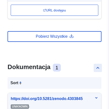
URL dostępu
Pobierz Wszystkie
Dokumentacja
1
keyboard_arrow_up
Sort
https://doi.org/10.5281/zenodo.4303845
-
UNKNOWN