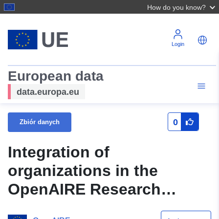
How do you know?
Login
European data
data.europa.eu
0
Zbiór danych
Integration of
organizations in the
OpenAIRE Research
Graph