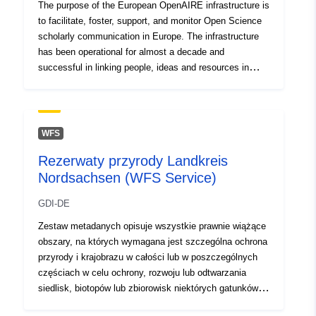
The purpose of the European OpenAIRE infrastructure is
uriRef:
http://data.europa.eu/88u/dataset/o
to facilitate, foster, support, and monitor Open Science
zenodo-org-4303845
scholarly communication in Europe. The infrastructure
has been operational for almost a decade and
Prawa dostępu:
public
successful in linking people, ideas and resources in
support of the free flow, access, sharing, and re-use of
Jest wersją:
https://doi.org/10.5281/zenodo.43
research outcomes. Thanks to synergies and
collaborations with a plethora of scholarly
Informacje o
1
communication stakeholders, including institutional
WFS
repositories, funders, research communities and
wersji:
Rezerwaty przyrody Landkreis
publishers, OpenAIRE delivers the OpenAIRE Research
Nordsachsen (WFS Service)
Graph, an open metadata research graph of interlinked
Typ:
Zasób:
scientific products, with access rights information, links
http://purl.org/dc/dcmitype/Text
GDI-DE
to fundings and research communities. It has been
conceived as a trusted, open, public good where
Zestaw metadanych opisuje wszystkie prawnie wiążące
research is contextualised and traversable, facilitating
obszary, na których wymagana jest szczególna ochrona
the discovery of research outcomes, the monitoring of
przyrody i krajobrazu w całości lub w poszczególnych
Open Science uptake, trends, and research impact.
częściach w celu ochrony, rozwoju lub odtwarzania
siedlisk, biotopów lub zbiorowisk niektórych gatunków
dzikich zwierząt i roślin, ze względów naukowych,