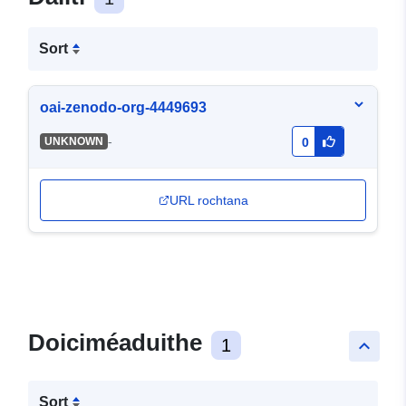
Sort
oai-zenodo-org-4449693
-
UNKNOWN
0
URL rochtana
Doiciméaduithe
1
keyboard_arrow_up
Sort