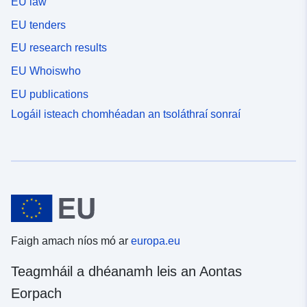
EU law
EU tenders
EU research results
EU Whoiswho
EU publications
Logáil isteach chomhéadan an tsoláthraí sonraí
Faigh amach níos mó ar
europa.eu
Teagmháil a dhéanamh leis an Aontas
Eorpach