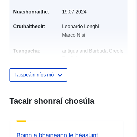
Nuashonraithe:
19.07.2024
Cruthaitheoir:
Leonardo Longhi
Marco Nisi
Teangacha:
antigua and Barbuda Creole
English
Foilsitheoir:
Zenodo
Taispeáin níos mó
Taifead Catalóige:
Curtha le data.europa.eu:
29 July
2026
Tacair shonraí chosúla
Nuashonraithe ar data.europa.eu:
30 July 2026
Aitheantóirí:
https://doi.org/10.5281/zenodo.44
Boinn a bhaineann le héasúint