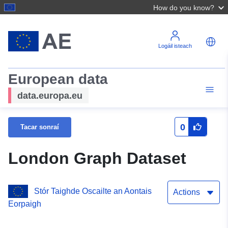
How do you know?
Logáil isteach
European data
data.europa.eu
0
Tacar sonraí
London Graph Dataset
Stór Taighde Oscailte an Aontais
Actions
Eorpaigh