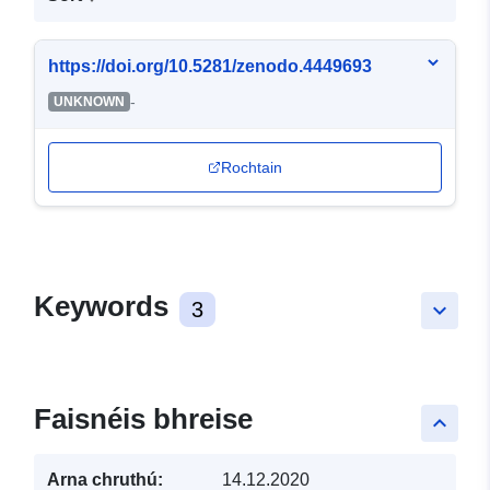
https://doi.org/10.5281/zenodo.4449693
-
UNKNOWN
Rochtain
Keywords
3
keyboard_arrow_down
Faisnéis bhreise
keyboard_arrow_up
Arna chruthú:
14.12.2020