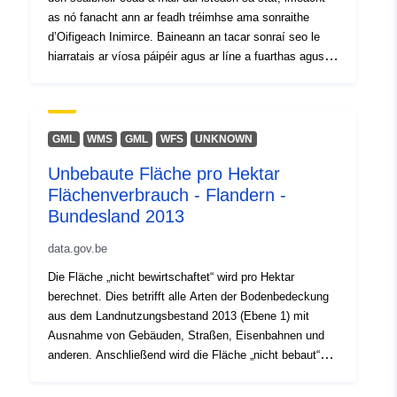
as nó fanacht ann ar feadh tréimhse ama sonraithe
d’Oifigeach Inimirce. Baineann an tacar sonraí seo le
hiarratais ar víosa páipéir agus ar líne a fuarthas agus
cinntí de réir bliana agus náisiúntachta. Gineadh an
tacar sonraí seo ag pointe áirithe in am agus tá sé faoi
réir athbhreithnithe. Tá luachanna sa raon 1 go 5 faoi
chois ag baint úsáide as * ar chúiseanna neamhnochta
GML
WMS
GML
WFS
UNKNOWN
staitistiúla. Baineann na hiomláin a thaispeántar le
Unbebaute Fläche pro Hektar
luachanna neamh-choiscthe amháin. Díríonn an tacar
Flächenverbrauch - Flandern -
sonraí Oscailte seo ar gach iarratas bunaithe ar Faighte
(Íocaíocht Críochnaithe), Deonaithe bunaithe ar
Bundesland 2013
chinneadh den chéad chéim agus achomharc deonaithe
data.gov.be
don mhí agus diúltaithe ag an gcéad chéim.
Die Fläche „nicht bewirtschaftet“ wird pro Hektar
berechnet. Dies betrifft alle Arten der Bodenbedeckung
aus dem Landnutzungsbestand 2013 (Ebene 1) mit
Ausnahme von Gebäuden, Straßen, Eisenbahnen und
anderen. Anschließend wird die Fläche „nicht bebaut“
pro Hektar-Zelle durch den Bruchteil des
Flächenverbrauchs pro Hektar geteilt, um die unbebaute