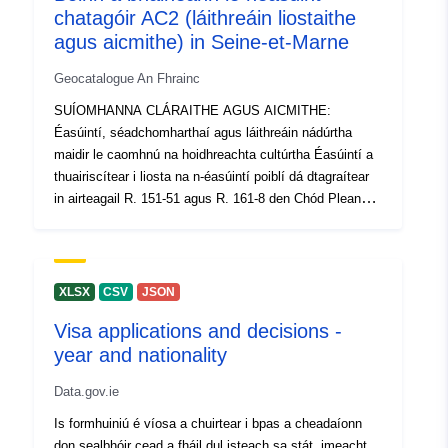
chatagóir AC2 (láithreáin liostaithe
Aitheantóirí eile:
agus aicmithe) in Seine-et-Marne
uriRef:
http://data.europa.eu/88u/dataset/o
Geocatalogue An Fhrainc
zenodo-org-4449693
SUÍOMHANNA CLÁRAITHE AGUS AICMITHE:
Éasúintí, séadchomharthaí agus láithreáin nádúrtha
tá leagan de:
https://doi.org/10.5281/zenodo.44
maidir le caomhnú na hoidhreachta cultúrtha Éasúintí a
thuairiscítear i liosta na n-éasúintí poiblí dá dtagraítear
Sonraí leagain:
1
in airteagail R. 151-51 agus R. 161-8 den Chód Pleanála
Uirbí. Téacsanna atá i bhfeidhm: Airteagail L. 341-1 go
Clóscríobh:
Acmhainn:
L. 341-15-1 agus R. 341-1 et seq. den Chód Comhshaoil
http://purl.org/dc/dcmitype/Dataset
Gineadóirí: Séadchomharthaí agus láithreáin nádúrtha
atá liostaithe nó aicmithe mar chosaint láithreáin.
XLSX
CSV
JSON
Saineofar na boinn mheasúnaithe trí phleananna
Visa applications and decisions -
críochaithe a bheidh i gceangal leis an gcinneadh maidir
year and nationality
le liostú nó aicmiú. Le bailiú éasúintí ó thríú páirtithe, ní
féidir le DDT-77 iomláine agus cruinneas iarchur na n-
Data.gov.ie
éasúintí sin a ráthú ar léarscáil ar mhórscála.
Is formhuiniú é víosa a chuirtear i bpas a cheadaíonn
don sealbhóir cead a fháil dul isteach sa stát, imeacht