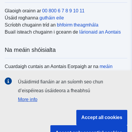
Glaoigh orainn ar
00 800 6 7 8 9 10 11
Úsáid roghanna
gutháin eile
Scríobh chugainn tríd an
bhfoirm theagmhála
Buail isteach chugainn i gceann de
lárionaid an Aontais
Na meáin shóisialta
Cuardaigh cuntais an Aontais Eorpaigh ar na
meáin
shóisialta
Úsáidimid fianáin ar an suíomh seo chun
d’eispéireas úsáideora a fheabhsú
Institiúidí agus comhlachtaí an Aontais
More info
Eorpaigh
Accept all cookies
Cuardaigh na hinstitiúidí agus na comhlachtaí uile de
chuid an Aontais Eorpaigh