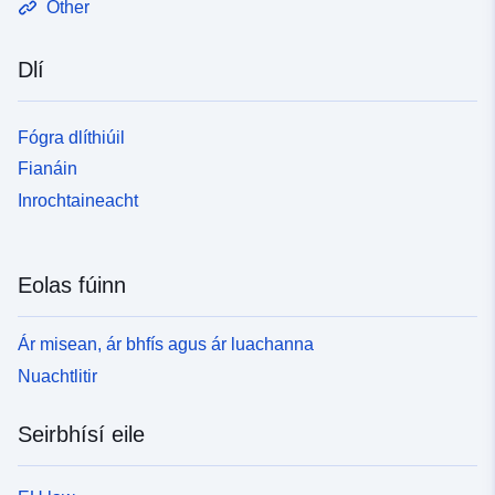
Other
Dlí
Fógra dlíthiúil
Fianáin
Inrochtaineacht
Eolas fúinn
Ár misean, ár bhfís agus ár luachanna
Nuachtlitir
Seirbhísí eile