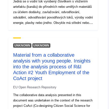
Jedná se o vodní tok vyrobený člověkem s vložením
artefaktu (kanálu) do přírodních nebo umělých materiálů
za účelem dodávky, zavlažování, odvodňování,
odvádění, odvodňování povodňových toků, výroby vodní
energie, plavby nebo jiného. Obvykle má střední nebo
slabý sklon. Je modelován prostřednictvím uspořádané
agregace "prvků vodního toku", které mají vlastnosti
kontinuity, s výjimkou případů, kdy podzemní cesta není
rekonstruovatelná, a směrem k homogenní.Neexistuje
UNKNOWN
UNKNOWN
žádné ustanovení pro přítomnost smyček a
Material from a collaborative
sekundárních větví.Směr pohybu základních prvků musí
analysis with young people. Insights
být v souladu s proudem samotného kanálu, proto
určitelné na základě nadmořské výšky země. U kanálů,
into the analysis process of R&I
které umožňují dvojí směr toku, musí být stále
Action #2 Youth Employment of the
předpokládána jedna linka pro celý kanál.Cesty kanálů
CoAct project
musí být souvislé a musí být organizovány tak, aby se
na místech odvození nebo dodání obecně spojily s
EU Open Research Repository
přirozenou hydrografickou sítí nebo případně s potrubím,
The collaborative data analysis presented in this
a to i získáním:“ osa neviditelných úseků kanálu (např.
document was undertaken in the context of the research
šachty)“ spojovací úseky s přírodními vodními cestami
project CoAct (Co-designing Citizen Social Science for
(virtuální poloviční cesta) v souladu se situacemi