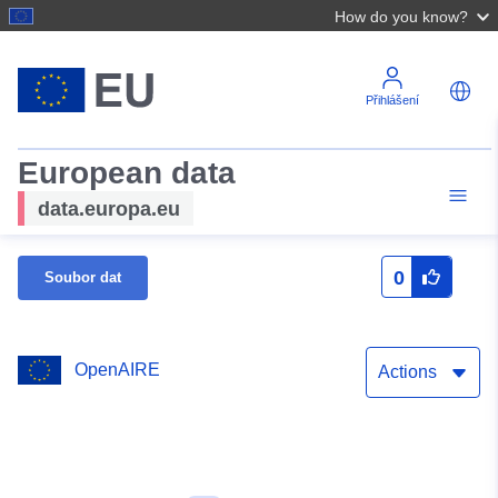
How do you know?
Přihlášení
European data
data.europa.eu
0
Soubor dat
OpenAIRE
Actions