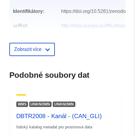
Identifikátory:
https://doi.org/10.5281/zenodo.47
uriRef:
http://data.europa.eu/88u/dataset/o
zenodo-org-4736827
Typ:
Datový zdroj:
Zobrazit více
http://purl.org/dc/dcmitype/Text
Podobné soubory dat
WMS
UNKNOWN
UNKNOWN
DBTR2008 - Kanál - (CAN_GLI)
Italský katalog metadat pro prostorová data