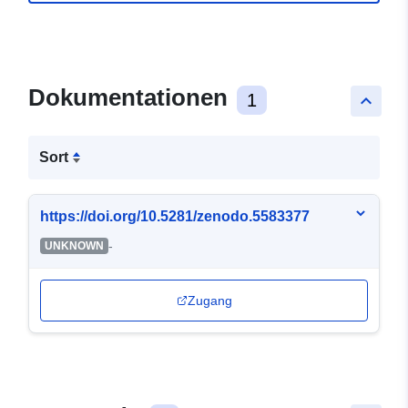
Dokumentationen
1
keyboard_arrow_up
Sort
https://doi.org/10.5281/zenodo.5583377
-
UNKNOWN
Zugang