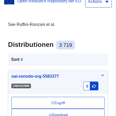
Open Research Repository der EU
archive from Orval Abbey,
Actions
Belgium"
See Ruffini-Ronzani et al.
Distributionen
3 719
Sort
oai-zenodo-org-5583377
-
UNKNOWN
0
Zugriff
Download