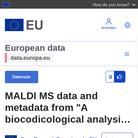
How do you know?
Anmelden
European data
data.europa.eu
0
Datensatz
MALDI MS data and
metadata from "A
biocodicological analysis
of the medieval library and