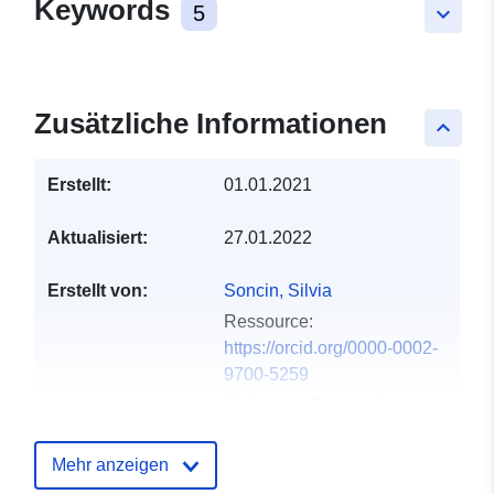
Keywords
5
keyboard_arrow_down
Zusätzliche Informationen
keyboard_arrow_up
Erstellt:
01.01.2021
Aktualisiert:
27.01.2022
Erstellt von:
Soncin, Silvia
Ressource:
https://orcid.org/0000-0002-
9700-5259
Rodriguez Palomo, Ismael
Ressource:
https://orcid.org/0000-0001-
Mehr anzeigen
5313-9709