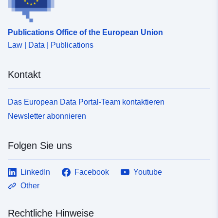
Zugangsrechte:
public
Publications Office of the European Union
Ist Version von:
https://doi.org/10.5281/zenodo.55
Law | Data | Publications
Versionsinfo:
0
Kontakt
Typ:
Ressource:
Das European Data Portal-Team kontaktieren
http://purl.org/dc/dcmitype/Dataset
Newsletter abonnieren
Folgen Sie uns
LinkedIn
Facebook
Youtube
Other
Rechtliche Hinweise