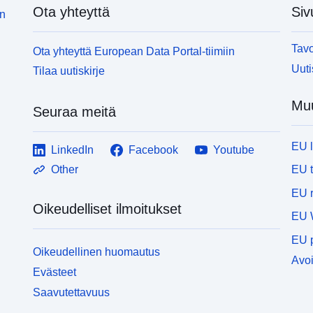
Ota yhteyttä
Siv
in
Tavo
Ota yhteyttä European Data Portal-tiimiin
Uuti
Tilaa uutiskirje
Muu
Seuraa meitä
EU 
LinkedIn
Facebook
Youtube
EU 
Other
EU r
Oikeudelliset ilmoitukset
EU 
EU p
Oikeudellinen huomautus
Avoi
Evästeet
Saavutettavuus