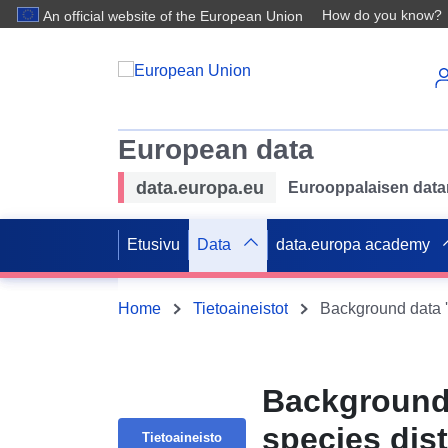
How do you know?
An official website of the European Union
European data
data.europa.eu
Eurooppalaisen datan 
Etusivu
Data
data.europa academy
Home
Tietoaineistot
Background 
species dis
Tietoaineisto