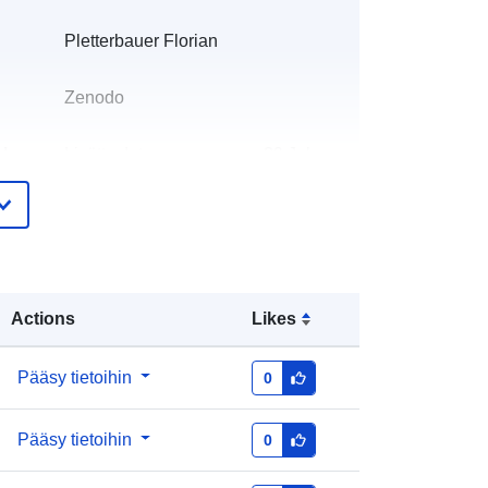
Pletterbauer Florian
Zenodo
eloa
Lisätty dataan.europa.eu:
29 July
teri:
2026
Päivitetty data.europa.eu:
30 July
2026
https://doi.org/10.5281/zenodo.5705
Actions
Likes
24
et:
Pääsy tietoihin
0
http://data.europa.eu/88u/dataset/oai
Pääsy tietoihin
0
-zenodo-org-570524