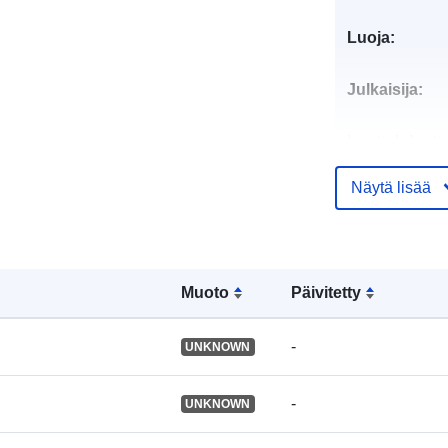
Luoja:
Julkaisija:
Luetteloluett
koskeva rekis
Näytä lisää
Tunnisteet:
Muoto
Päivitetty
Muut tunniste
-
UNKNOWN
uriRef:
-
UNKNOWN