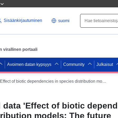
Sisäänkirjautuminen
suomi
virallinen portaali
Avoimen datan kypsyys
Community
Julkaisut
Background data 'Effect of biotic dependencies in species distribution models: The future distribution of Thymallus thymallus under consideration of Allogamus auricollis'
data 'Effect of biotic depend
tribution models: The future