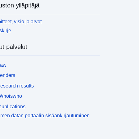
uston ylläpitäjä
itteet, visio ja arvot
skirje
t palvelut
law
tenders
esearch results
Whoiswho
ublications
men datan portaalin sisäänkirjautuminen