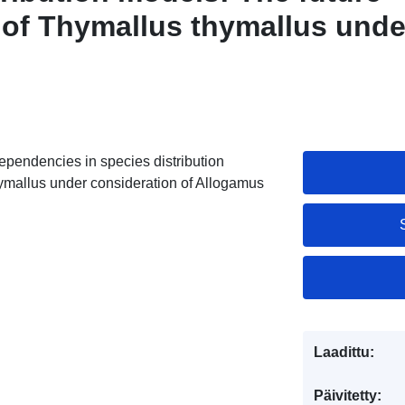
n of Thymallus thymallus unde
n of Allogamus auricollis'
dependencies in species distribution
hymallus under consideration of Allogamus
Laadittu:
Päivitetty: