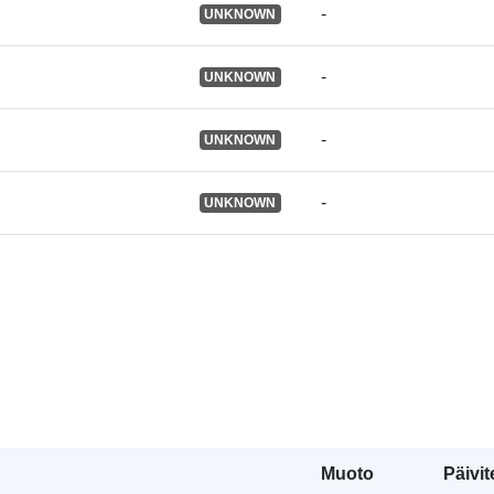
-
Käyttöoikeud
UNKNOWN
On versio:
-
UNKNOWN
Tyyppi:
-
UNKNOWN
-
UNKNOWN
Muoto
Päivit