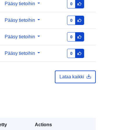
Pääsy tietoihin
et:
public
0
https://doi.org/
Pääsy tietoihin
0
Tietoaineistolinkki:
Pääsy tietoihin
0
http://purl.org/dc/dcmitype/Dataset
Pääsy tietoihin
0
Lataa kaikki
etty
Actions