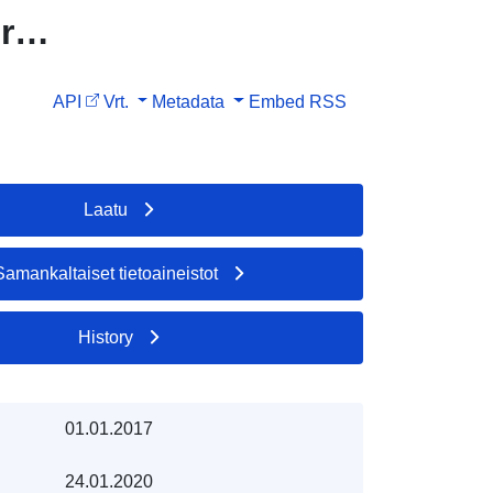
r
API
Vrt.
Metadata
Embed
RSS
Laatu
Samankaltaiset tietoaineistot
History
01.01.2017
24.01.2020