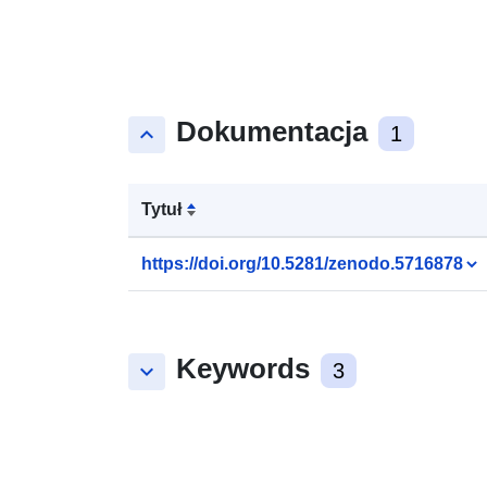
Dokumentacja
keyboard_arrow_up
1
Tytuł
https://doi.org/10.5281/zenodo.5716878
Keywords
keyboard_arrow_down
3