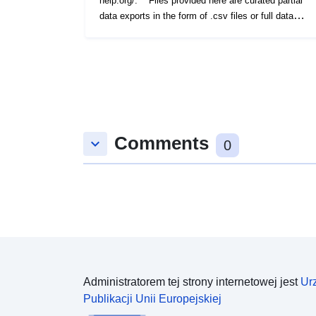
Comments
keyboard_arrow_down
0
Administratorem tej strony internetowej jest
Ur
Publikacji Unii Europejskiej