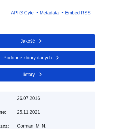
API
Cyte
Metadata
Embed
RSS
Jakość
Podobne zbiory danych
History
26.07.2016
ne:
25.11.2021
zez:
Gorman, M. N.