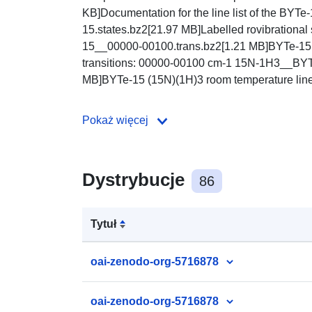
KB]Documentation for the line list of the B
15.states.bz2[21.97 MB]Labelled rovibrationa
15__00000-00100.trans.bz2[1.21 MB]BYTe-15 (
transitions: 00000-00100 cm-1 15N-1H3__BYT
MB]BYTe-15 (15N)(1H)3 room temperature line li
Pokaż więcej
Dystrybucje
86
Tytuł
oai-zenodo-org-5716878
oai-zenodo-org-5716878