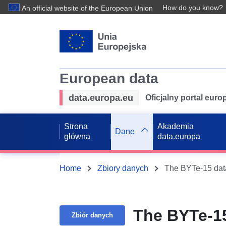
How do you know?
An official website of the European Union
European data
data.europa.eu
Oficjalny portal eur
Strona
Akademia
Dane
główna
data.europa
Home
Zbiory danych
The BYTe-15 dat
The BYTe-15
Zbiór danych