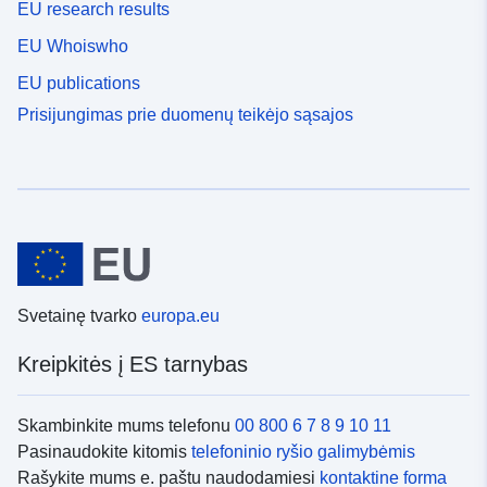
EU research results
EU Whoiswho
EU publications
Prisijungimas prie duomenų teikėjo sąsajos
Svetainę tvarko
europa.eu
Kreipkitės į ES tarnybas
Skambinkite mums telefonu
00 800 6 7 8 9 10 11
Pasinaudokite kitomis
telefoninio ryšio galimybėmis
Rašykite mums e. paštu naudodamiesi
kontaktine forma