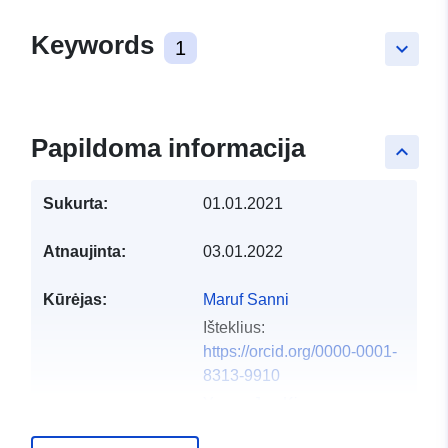
Keywords
1
keyboard_arrow_down
Papildoma informacija
keyboard_arrow_up
Sukurta:
01.01.2021
Atnaujinta:
03.01.2022
Kūrėjas:
Maruf Sanni
Išteklius:
https://orcid.org/0000-0001-
8313-9910
Yeong Jae Kim
Išteklius: