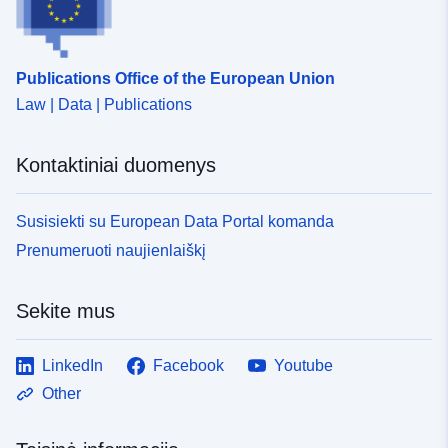
Prieigos teisės:
public
Publications Office of the European Union
Ankstesnė
https://doi.org/10.5281/zenodo.58
Law | Data | Publications
versija:
Versijos
Version 1
Kontaktiniai duomenys
informacija:
Susisiekti su European Data Portal komanda
Rūšis:
Išteklius:
Prenumeruoti naujienlaiškį
http://purl.org/dc/dcmitype/Dataset
Sekite mus
LinkedIn
Facebook
Youtube
Other