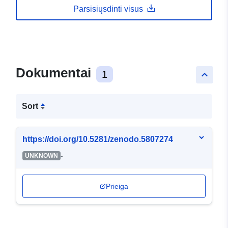
Parsisiųsdinti visus
Dokumentai
1
keyboard_arrow_up
Sort
https://doi.org/10.5281/zenodo.5807274
-
UNKNOWN
Prieiga