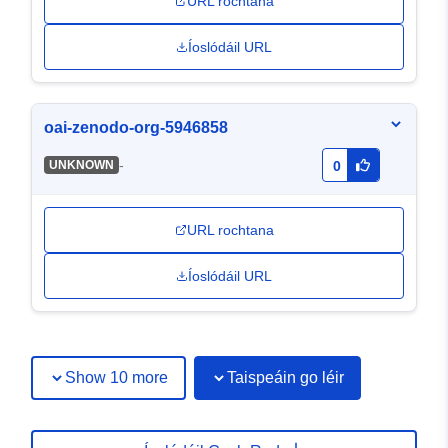
URL rochtana
Íoslódáil URL
oai-zenodo-org-5946858
-
UNKNOWN
0
URL rochtana
Íoslódáil URL
Show 10 more
Taispeáin go léir