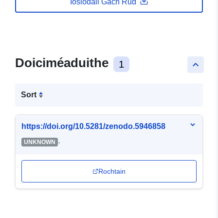
Íoslódáil Gach Rud
Doiciméaduithe
1
keyboard_arrow_up
Sort
https://doi.org/10.5281/zenodo.5946858
-
UNKNOWN
Rochtain