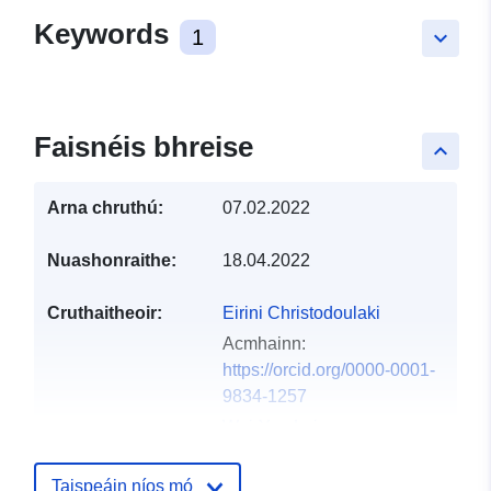
Keywords
1
keyboard_arrow_down
Faisnéis bhreise
keyboard_arrow_up
Arna chruthú:
07.02.2022
Nuashonraithe:
18.04.2022
Cruthaitheoir:
Eirini Christodoulaki
Acmhainn:
https://orcid.org/0000-0001-
9834-1257
Wei-Yun Lai
Acmhainn:
https://orcid.org/0000-0002-
Taispeáin níos mó