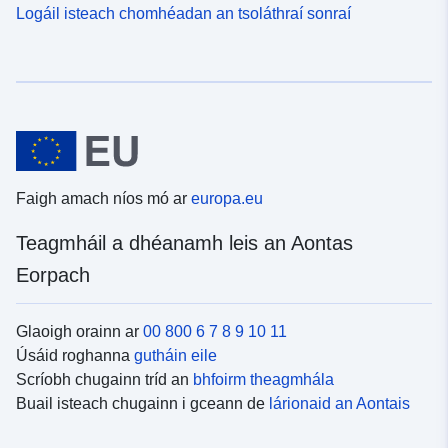
Logáil isteach chomhéadan an tsoláthraí sonraí
Faigh amach níos mó ar
europa.eu
Teagmháil a dhéanamh leis an Aontas
Eorpach
Glaoigh orainn ar
00 800 6 7 8 9 10 11
Úsáid roghanna
gutháin eile
Scríobh chugainn tríd an
bhfoirm theagmhála
Buail isteach chugainn i gceann de
lárionaid an Aontais