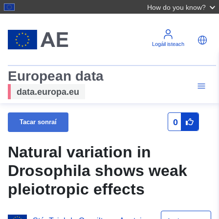
How do you know?
Logáil isteach
European data
data.europa.eu
0
Tacar sonraí
Natural variation in
Drosophila shows weak
pleiotropic effects