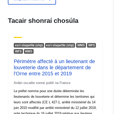
5101-8695
Christian Schlötterer
Acmhainn:
Tacair shonraí chosúla
https://orcid.org/0000-0003-
4710-6526
Teangacha:
English
esri shapefile (shp)
esri shapefile (shp)
WMS
WFS
WFS
WMS
Foilsitheoir:
Zenodo
Périmètre affecté à un lieutenant de
louveterie dans le département de
Taifead Catalóige:
Curtha le data.europa.eu:
29 July
l'Orne entre 2015 et 2019
2026
Nuashonraithe ar data.europa.eu:
Ardán oscailte sonraí poiblí na Fraince
30 July 2026
Le préfet nomme pour une durée déterminée les
lieutenants de louveterie et détermine les territoires qui
Aitheantóirí:
https://doi.org/10.5281/zenodo.59
leurs sont affectés (CE L 427-1, arrêté ministériel du 14
juin 2010 modifié par arrêté ministériel du 12 juillet 2019,
note technique du 16 juillet 2019 relative aux lieutenants