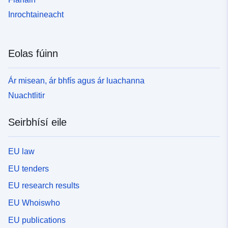
Inrochtaineacht
Eolas fúinn
Ár misean, ár bhfís agus ár luachanna
Nuachtlitir
Seirbhísí eile
EU law
EU tenders
EU research results
EU Whoiswho
EU publications