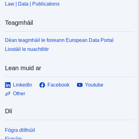
Law | Data | Publications
Teagmháil
Déan teagmháil le foireann European Data Portal
Liostáil le nuachtlitir
Lean muid ar
LinkedIn
Facebook
Youtube
Other
Dlí
Fógra dlíthiúil
Fianáin