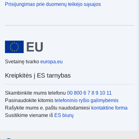
Prisijungimas prie duomenų teikėjo sąsajos
Svetainę tvarko
europa.eu
Kreipkitės į ES tarnybas
Skambinkite mums telefonu
00 800 6 7 8 9 10 11
Pasinaudokite kitomis
telefoninio ryšio galimybėmis
Rašykite mums e. paštu naudodamiesi
kontaktine forma
Susitikime viename iš
ES biurų
Socialiniai tinklai