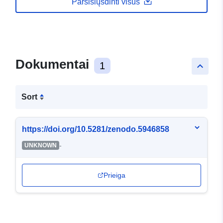
Parsisiųsdinti visus
Dokumentai
1
keyboard_arrow_up
Sort
https://doi.org/10.5281/zenodo.5946858
-
UNKNOWN
Prieiga