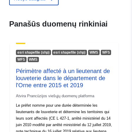
5101-8695
Christian Schlötterer
Išteklius:
Panašūs duomenų rinkiniai
https://orcid.org/0000-0003-
4710-6526
Kalbos:
English
esri shapefile (shp)
esri shapefile (shp)
WMS
WFS
WFS
WMS
Leidėjas:
Zenodo
Périmètre affecté à un lieutenant de
louveterie dans le département de
Katalogo įrašas:
Pridėta prie duomenų.europa.eu:
2
l'Orne entre 2015 et 2019
Atnaujinta informacija apie duome
30 July 2026
Atvira Prancūzijos viešųjų duomenų platforma
Le préfet nomme pour une durée déterminée les
Identifikatoriai:
https://doi.org/10.5281/zenodo.59
lieutenants de louveterie et détermine les territoires qui
leurs sont affectés (CE L 427-1, arrêté ministériel du 14
juin 2010 modifié par arrêté ministériel du 12 juillet 2019,
Kiti
note technique du 16 juillet 2019 relative aux lieutenants