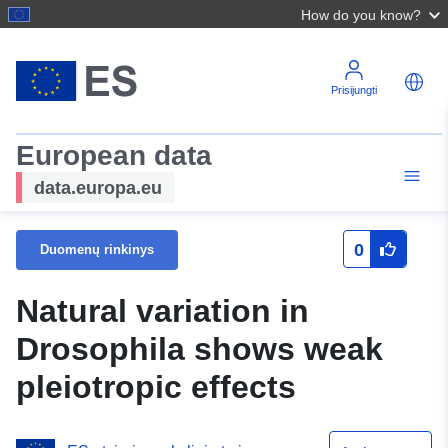
How do you know?
Prisijungti
European data
data.europa.eu
0
Duomenų rinkinys
Natural variation in
Drosophila shows weak
pleiotropic effects