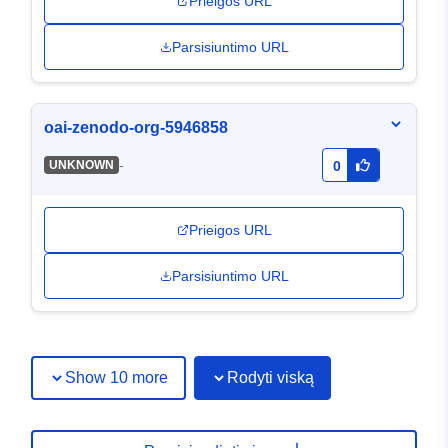
Prieigos URL
Parsisiuntimo URL
oai-zenodo-org-5946858
-
UNKNOWN
0
Prieigos URL
Parsisiuntimo URL
Show 10 more
Rodyti viską