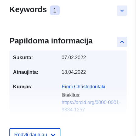
Keywords
1
keyboard_arrow_down
Papildoma informacija
keyboard_arrow_up
Sukurta:
07.02.2022
Atnaujinta:
18.04.2022
Kūrėjas:
Eirini Christodoulaki
Išteklius:
https://orcid.org/0000-0001-
9834-1257
Wei-Yun Lai
Išteklius:
https://orcid.org/0000-0002-
Rodyti daugiau