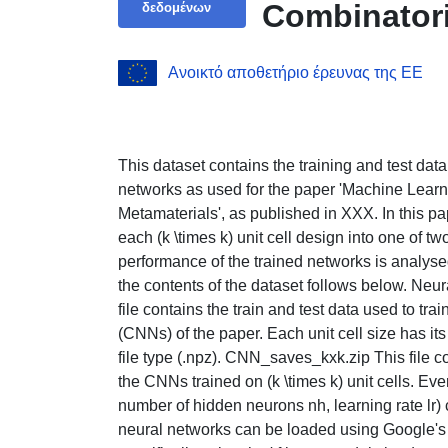
Combinatori
δεδομένων
Ανοικτό αποθετήριο έρευνας της ΕΕ
This dataset contains the training and test data
networks as used for the paper 'Machine Learn
Metamaterials', as published in XXX. In this pap
each (k \times k) unit cell design into one of two
performance of the trained networks is analysed
the contents of the dataset follows below. Ne
file contains the train and test data used to tr
(CNNs) of the paper. Each unit cell size has it
file type (.npz). CNN_saves_kxk.zip This file c
the CNNs trained on (k \times k) unit cells. Eve
number of hidden neurons nh, learning rate lr)
neural networks can be loaded using Google's