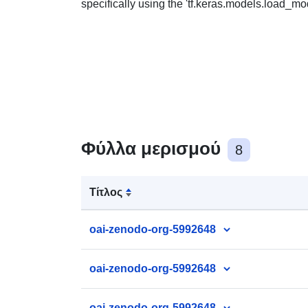
specifically using the 'tf.keras.models.load_mod
Φύλλα μερισμού
8
Τίτλος
oai-zenodo-org-5992648
oai-zenodo-org-5992648
oai-zenodo-org-5992648