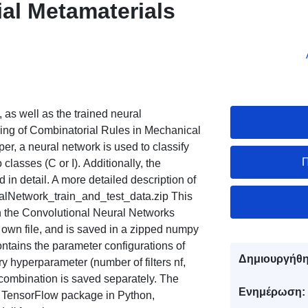
al Metamaterials
, as well as the trained neural
ing of Combinatorial Rules in Mechanical
er, a neural network is used to classify
Π
 classes (C or I). Additionally, the
 in detail. A more detailed description of
uralNetwork_train_and_test_data.zip This
ain the Convolutional Neural Networks
s own file, and is saved in a zipped numpy
ontains the parameter configurations of
Δημιουργήθη
ry hyperparameter (number of filters nf,
 combination is saved separately. The
Ενημέρωση:
 TensorFlow package in Python,