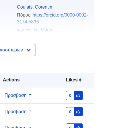
Coulais, Corentin
Πόρος:
https://orcid.org/0000-0002-
3174-5836
van Hecke, Martin
Πόρος:
https://orcid.org/0000-0002-
9550-6607
ρισσότερων
van Mastrigt, Ryan
Πόρος:
https://orcid.org/0000-0002-
9775-5404
Dijkstra, Marjolein
Actions
Likes
Πόρος:
https://orcid.org/0000-0002-
9166-6478
Πρόσβαση
0
Zenodo
Πρόσβαση
0
Προστίθεται στο data.europa.eu:
29
July 2026
Πρόσβαση
0