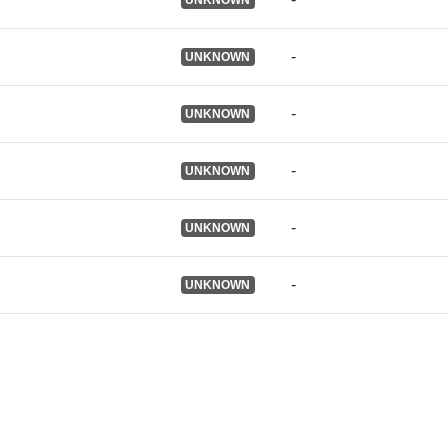
-
UNKNOWN
Αναγνωριστι
-
UNKNOWN
-
UNKNOWN
Άλλα μέσα
ταυτοποίηση
-
UNKNOWN
uriRef:
-
UNKNOWN
Δικαιώματα
πρόσβασης:
Είναι έκδοση