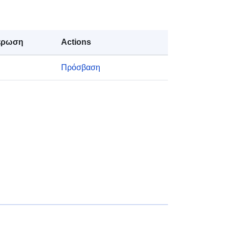
ς
1.0.0
έρωση
Actions
Πόρος:
http://purl.org/dc/dcmitype/Dataset
Πρόσβαση