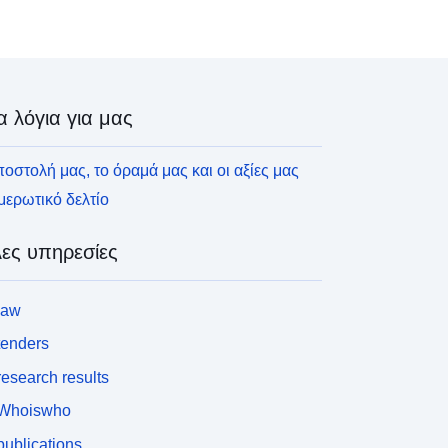
α λόγια για μας
οστολή μας, το όραμά μας και οι αξίες μας
ερωτικό δελτίο
ες υπηρεσίες
law
tenders
esearch results
Whoiswho
ublications