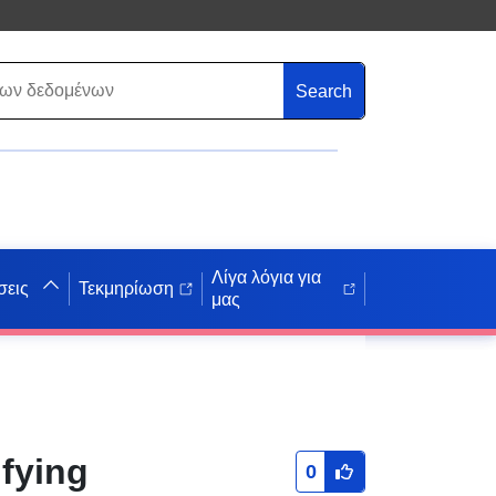
Search
Λίγα λόγια για
σεις
Τεκμηρίωση
μας
ifying
0