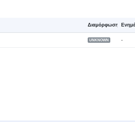
Πληροφορίε
έκδοσης:
Διαμόρφωση
Ενημ
Τύπος:
-
UNKNOWN