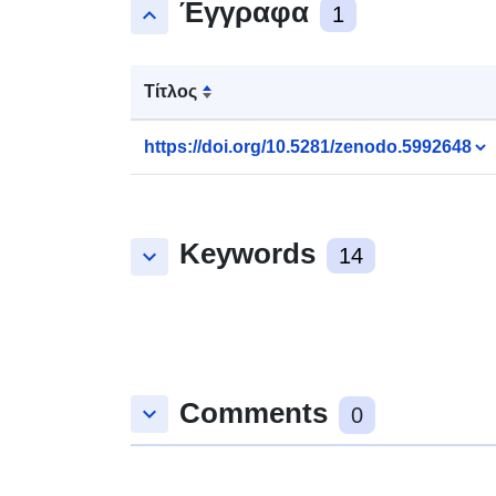
Έγγραφα
keyboard_arrow_up
1
Τίτλος
https://doi.org/10.5281/zenodo.5992648
Keywords
keyboard_arrow_down
14
Comments
keyboard_arrow_down
0