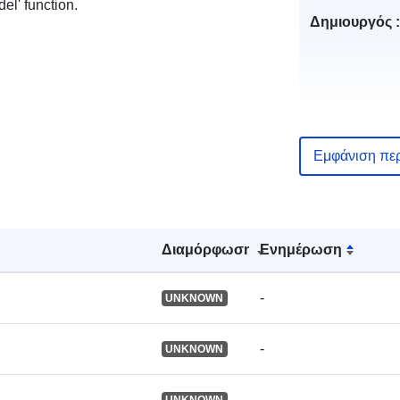
el' function.
Δημιουργός :
Εμφάνιση πε
Διαμόρφωση
Ενημέρωση
-
UNKNOWN
Εκδότης:
-
UNKNOWN
Αρχείο
καταλόγου:
-
UNKNOWN