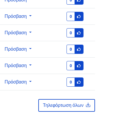
Επικαιροποιήθηκε στα data.europa.eu:
30 July 2026
Πρόσβαση
0
κά:
https://doi.org/10.5281/zenodo.5992
Πρόσβαση
0
648
Πρόσβαση
0
ς:
Πρόσβαση
0
http://data.europa.eu/88u/dataset/oai
-zenodo-org-5992648
Πρόσβαση
0
public
Τηλεφόρτωση όλων
ς:
https://doi.org/10.5281/zenodo.5992
647