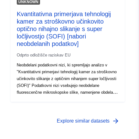
surfaces with binary oxides via pulsed laser deposition.
UNKNOWN
Kvantitativna primerjava tehnologij
kamer za stroškovno učinkovito
optično nihajno slikanje s super
ločljivostjo (SOFI) [nabori
neobdelanih podatkov]
Odprto odložišče raziskav EU
Neobdelani podatkovni nizi, ki spremljajo analizo v
"Kvantitativni primerjavi tehnologij kamer za stroškovno
učinkovito slikanje z optičnim nihanjem super ločljivosti
(SOFI)" Podatkovni nizi vsebujejo neobdelane
fluorescenčne mikroskopske slike, namenjene obdelavi
v analizi SOFI. Pridobljeni so z različnimi tehnologijami
kamer, ki omogočajo neposredno primerjavo detektorja
CMOS industrijskega razreda z znanstvenim
detektorjem sCMOS in emCCD.
arrow_forward
Explore similar datasets