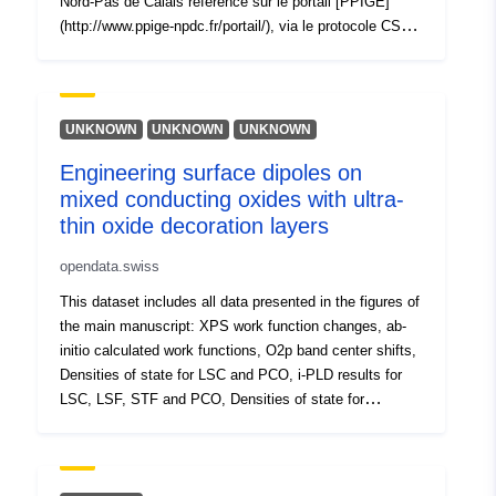
Nord-Pas de Calais référencé sur le portail [PPIGE]
(http://www.ppige-npdc.fr/portail/), via le protocole CSW
Tip:
Vir:
2.0.2. Ce point de moissonnage permet de découvrir les
http://purl.org/dc/dcmitype/Dataset
métadonnées des données géographiques diffusées par
la PPIGE concernées par la directive européenne
INSPIRE ou d'intérêt public.
UNKNOWN
UNKNOWN
UNKNOWN
Engineering surface dipoles on
mixed conducting oxides with ultra-
thin oxide decoration layers
opendata.swiss
This dataset includes all data presented in the figures of
the main manuscript: XPS work function changes, ab-
initio calculated work functions, O2p band center shifts,
Densities of state for LSC and PCO, i-PLD results for
LSC, LSF, STF and PCO, Densities of state for
adsorbed O2 on differently decorated PCO surfaces. In
this work, we investigated surface dipole changes which
were induced by modification of mixed conducting