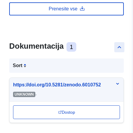
Prenesite vse
Dokumentacija
1
keyboard_arrow_up
Sort
https://doi.org/10.5281/zenodo.6010752
-
UNKNOWN
Dostop