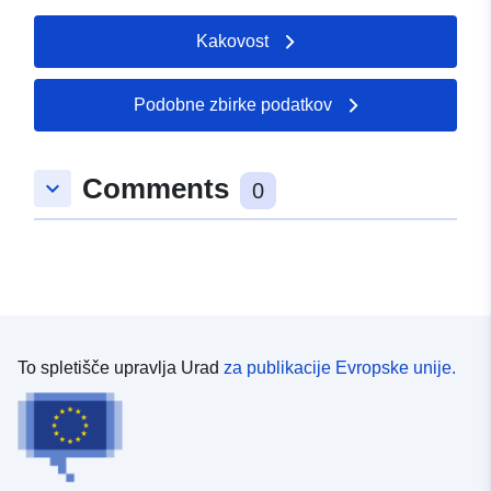
Kakovost
Podobne zbirke podatkov
Comments
keyboard_arrow_down
0
To spletišče upravlja Urad
za publikacije Evropske unije.