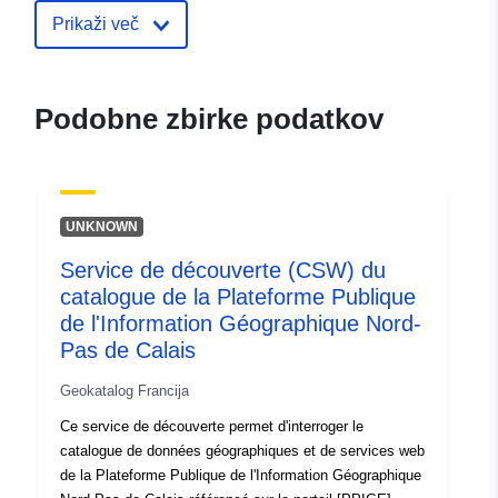
Objavil:
Zenodo
Prikaži več
Katalogski zapis:
Dodano v data.europa.eu:
29 July
Posodobljeno na spletišču Data.e
Podobne zbirke podatkov
30 July 2026
Identifikatorji:
https://doi.org/10.5281/zenodo.60
UNKNOWN
Drugi
Service de découverte (CSW) du
identifikatorji:
catalogue de la Plateforme Publique
de l'Information Géographique Nord-
uriRef:
http://data.europa.eu/88u/dataset/o
Pas de Calais
zenodo-org-6010752
Geokatalog Francija
Pravice za
public
Ce service de découverte permet d'interroger le
dostop:
catalogue de données géographiques et de services web
de la Plateforme Publique de l'Information Géographique
Verzija:
https://doi.org/10.5281/zenodo.60