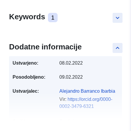
Keywords
1
keyboard_arrow_down
Dodatne informacije
keyboard_arrow_up
Ustvarjeno:
08.02.2022
Posodobljeno:
09.02.2022
Ustvarjalec:
Alejandro Barranco Ibarbia
Vir:
https://orcid.org/0000-
0002-3479-6321
Jeziki:
English