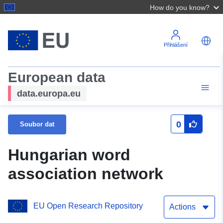
How do you know?
Přihlášení
European data
data.europa.eu
0
Soubor dat
Hungarian word
association network
EU Open Research Repository
Actions