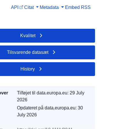
API
Citat
Metadata
Embed
RSS
Kvalitet
Tilsvarende datasæt
History
over
Tilføjet til data.europa.eu:
29 July
2026
Opdateret på data.europa.eu:
30
July 2026