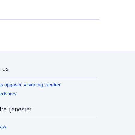
 os
s opgaver, vision og værdier
edsbrev
re tjenester
law