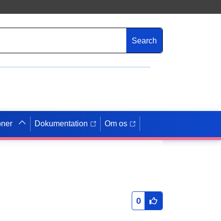
Search
oner
Dokumentation
Om os
0