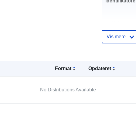
Identifikatore
uriRef:
Vis mere
Type:
Format
Opdateret
No Distributions Available