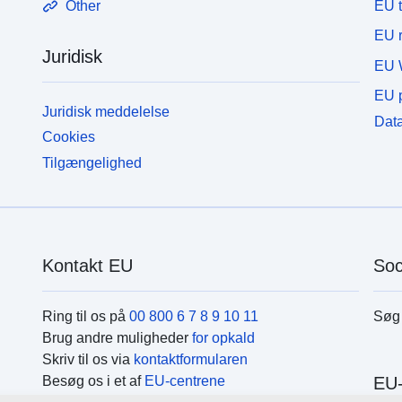
EU 
Other
EU r
Juridisk
EU 
EU p
Juridisk meddelelse
Data
Cookies
Tilgængelighed
Kontakt EU
Soc
Ring til os på
00 800 6 7 8 9 10 11
Søg 
Brug andre muligheder
for opkald
Skriv til os via
kontaktformularen
Besøg os i et af
EU-centrene
EU-