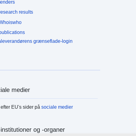
tenders
esearch results
Whoiswho
ublications
leverandørens grænseflade-login
iale medier
efter EU's sider på
sociale medier
institutioner og -organer