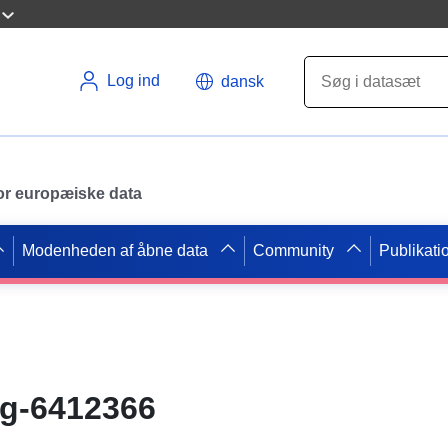
Log ind
dansk
 for europæiske data
Modenheden af åbne data
Community
Publikati
rg-6412366