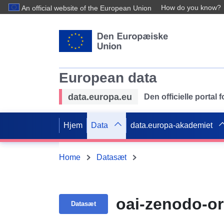
How do you know?
An official website of the European Union
European data
data.europa.eu
Den officielle portal
Hjem
Data
data.europa-akademiet
Home
Datasæt
oai-zenodo-o
Datasæt