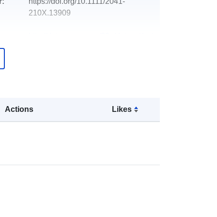
r:
https://doi.org/10.1111/2041-
210X.13909
http://data.europa.eu/88u/dataset/oai
-zenodo-org-6412366
Ressource:
http://purl.org/dc/dcmitype/Text
Actions
Likes