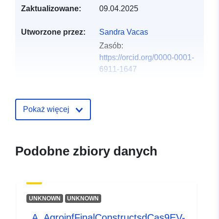
Zaktualizowane:
09.04.2025
Utworzone przez:
Sandra Vacas
Zasób:
https://orcid.org/0000-0001-
6911-1647
Wydawca:
Zenodo
Pokaż więcej
Zapis katalogu:
Dodany do data.europa.eu:
29
July 2026
Zaktualizowano dane.europa.eu:
Podobne zbiory danych
30 July 2026
Identyfikatory:
https://doi.org/10.5281/zenodo.65
UNKNOWN
UNKNOWN
Inne
_A_AgroinfFinalConstructsdCas9EV-
identyfikatory: