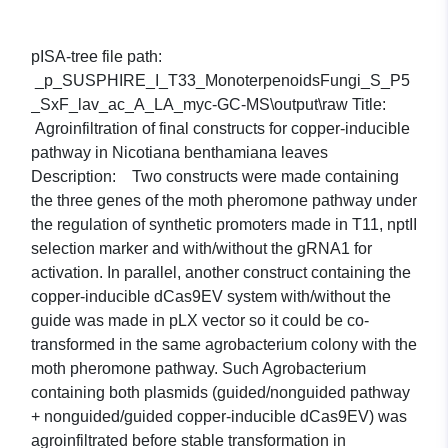
pISA-tree file path:
_p_SUSPHIRE_I_T33_MonoterpenoidsFungi_S_P5
_SxF_lav_ac_A_LA_myc-GC-MS\output\raw Title:
Agroinfiltration of final constructs for copper-inducible
pathway in Nicotiana benthamiana leaves
Description: Two constructs were made containing
the three genes of the moth pheromone pathway under
the regulation of synthetic promoters made in T11, nptII
selection marker and with/without the gRNA1 for
activation. In parallel, another construct containing the
copper-inducible dCas9EV system with/without the
guide was made in pLX vector so it could be co-
transformed in the same agrobacterium colony with the
moth pheromone pathway. Such Agrobacterium
containing both plasmids (guided/nonguided pathway
+ nonguided/guided copper-inducible dCas9EV) was
agroinfiltrated before stable transformation in