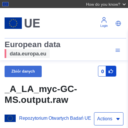
How do you know?
Login
European data
data.europa.eu
0
Zbiór danych
_A_LA_myc-GC-
MS.output.raw
Repozytorium Otwartych Badań UE
Actions