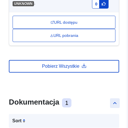
-
UNKNOWN
0
URL dostępu
URL pobrania
Pobierz Wszystkie
Dokumentacja
1
keyboard_arrow_up
Sort