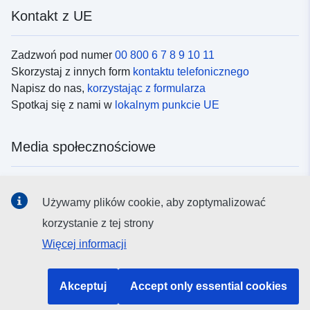
Kontakt z UE
Zadzwoń pod numer
00 800 6 7 8 9 10 11
Skorzystaj z innych form
kontaktu telefonicznego
Napisz do nas,
korzystając z formularza
Spotkaj się z nami w
lokalnym punkcie UE
Media społecznościowe
Obserwuj UE w
mediach społecznościowych
Używamy plików cookie, aby zoptymalizować
korzystanie z tej strony
Instytucje i organy UE
Więcej informacji
Wyszukiwanie instytucji i organów UE
Akceptuj
Accept only essential cookies