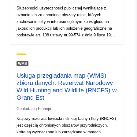
transformation in Nicotiana benthamiana to check the
Służebności użyteczności publicznej wynikające z
expression of the genes.
uznania ich za chronione obszary rolne, których
zachowanie leży w interesie ogólnym ze względu na
jakość ich produkcji lub ich położenie geograficzne na
podstawie art. 108 ustawy nr 99-574 z dnia 9 lipca 1999
r. w sprawie wytycznych rolnych oraz dekretu nr 2001-
244 z dnia 20 marca 2001 r. w sprawie przydziału
obszarów rolnych i leśnych oraz zmieniającego kodeks
obszarów wiejskich i kodeks zagospodarowania
WMS
przestrzennego skodyfikowanych w art. L.112-2 i R. 112-
Usługa przeglądania map (WMS)
1-4 do R. 112-1-10 kodeksu rolnego i morskiego. To
zbioru danych: Rezerwat Narodowy
mnóstwo służebności zawiera generatory, tablice, akty
prawne, powiązane tabele relacyjne (lista służebności,
Wild Hunting and Wildlife (RNCFS) w
wykaz czynów, lista menedżerów i tabela relacji między
Grand Est
czynami a służebnością). Służebności użyteczności
Geokatalog Francja
publicznej wynikające z uznania ich za chronione
obszary rolne, których zachowanie leży w interesie
Krajowy rezerwat łowiecki i dzikiej fauny i flory (RNCFS)
ogólnym ze względu na jakość ich produkcji lub ich
jest częścią chronionych obszarów przyrodniczych,
położenie geograficzne na podstawie art. 108 ustawy nr
które są wyznaczone lub zarządzane w ramach
99-574 z dnia 9 lipca 1999 r. w sprawie wytycznych