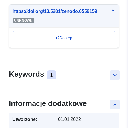
https://doi.org/10.5281/zenodo.6559159
-
UNKNOWN
Dostęp
Keywords
1
keyboard_arrow_down
Informacje dodatkowe
keyboard_arrow_up
Utworzone:
01.01.2022