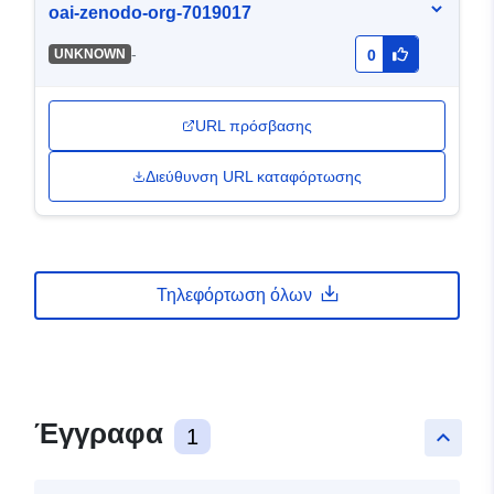
oai-zenodo-org-7019017
-
UNKNOWN
0
URL πρόσβασης
Διεύθυνση URL καταφόρτωσης
Τηλεφόρτωση όλων
Έγγραφα
1
keyboard_arrow_up