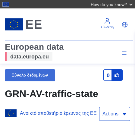
How do you know?
Σύνδεση
European data
data.europa.eu
0
Σύνολο δεδομένων
GRN-AV-traffic-state
Ανοικτό αποθετήριο έρευνας της ΕΕ
Actions