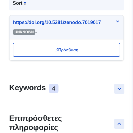
Sort
https://doi.org/10.5281/zenodo.7019017
-
UNKNOWN
Πρόσβαση
Keywords
4
keyboard_arrow_down
Επιπρόσθετες
keyboard_arrow_up
πληροφορίες