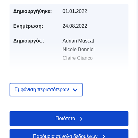
Δημιουργήθηκε:
01.01.2022
Ενημέρωση:
24.08.2022
Δημιουργός :
Adrian Muscat
Nicole Bonnici
Claire Cianco
Γλώσσες :
English
Εκδότης:
Zenodo
Εμφάνιση περισσότερων
Αρχείο
Προστίθεται στο data.europa.eu:
2
καταλόγου:
July 2026
Ποιότητα
Επικαιροποιήθηκε στα data.europa
30 July 2026
Παρόμοια σύνολα δεδομένων