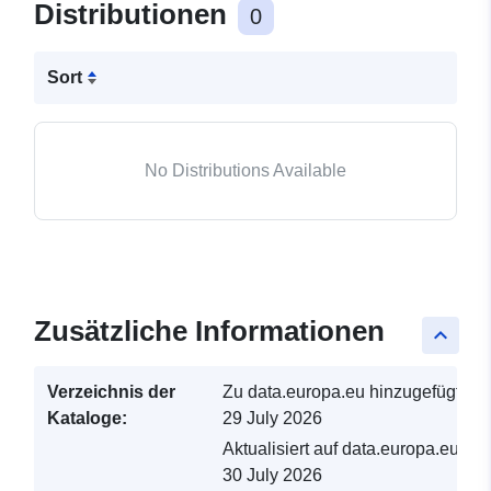
Distributionen
0
Sort
No Distributions Available
Zusätzliche Informationen
keyboard_arrow_up
Verzeichnis der
Zu data.europa.eu hinzugefügt:
Kataloge:
29 July 2026
Aktualisiert auf data.europa.eu:
30 July 2026