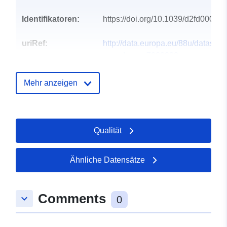
Identifikatoren:
https://doi.org/10.1039/d2fd00085
uriRef:
http://data.europa.eu/88u/dataset/o
zenodo-org-7030982
Typ:
Ressource:
Mehr anzeigen
http://purl.org/dc/dcmitype/Text
Qualität
Ähnliche Datensätze
Comments
keyboard_arrow_down
0