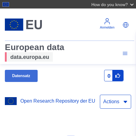
How do you know?
Anmelden
European data
data.europa.eu
0
Datensatz
Open Research Repository der EU
Actions