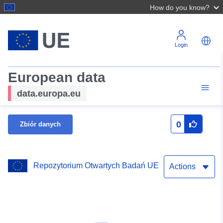
How do you know?
Login
European data
data.europa.eu
0
Zbiór danych
Repozytorium Otwartych Badań UE
Actions