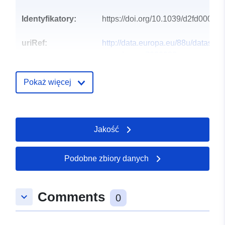
Identyfikatory:
https://doi.org/10.1039/d2fd00085
uriRef:
http://data.europa.eu/88u/dataset/o
zenodo-org-7030982
Typ:
Zasób:
Pokaż więcej
http://purl.org/dc/dcmitype/Text
Jakość
Podobne zbiory danych
Comments
keyboard_arrow_down
0