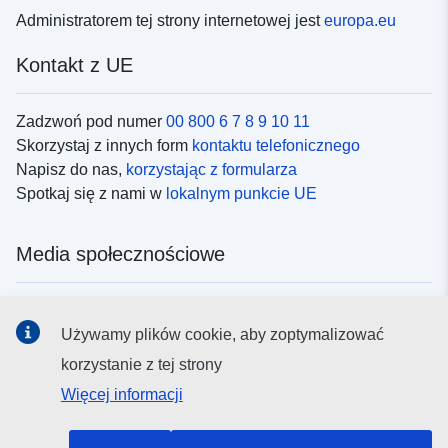
Administratorem tej strony internetowej jest
europa.eu
Kontakt z UE
Zadzwoń pod numer
00 800 6 7 8 9 10 11
Skorzystaj z innych form
kontaktu telefonicznego
Napisz do nas,
korzystając z formularza
Spotkaj się z nami w
lokalnym punkcie UE
Media społecznościowe
Obserwuj UE w
mediach społecznościowych
Używamy plików cookie, aby zoptymalizować
korzystanie z tej strony
Instytucje i organy UE
Więcej informacji
Wyszukiwanie instytucji i organów UE