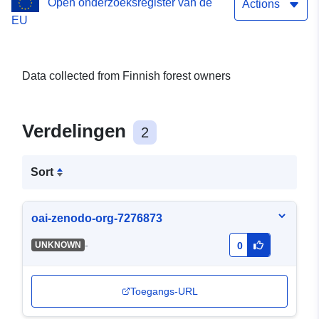
Open onderzoeksregister van de
Actions
EU
Data collected from Finnish forest owners
Verdelingen
2
Sort
oai-zenodo-org-7276873
-
UNKNOWN
0
Toegangs-URL