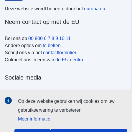
Deze website wordt beheerd door het
europa.eu
Neem contact op met de EU
Bel ons op
00 800 6 7 8 9 10 11
Andere opties om
te bellen
Schrijf ons via het
contactformulier
Ontmoet ons in een van
de EU-centra
Sociale media
Vind de van de EU
sociale-mediakanalen van de EU
Op deze website gebruiken wij cookies om uw
gebruikservaring te verbeteren
EU-instellingen en -organen
Meer informatie