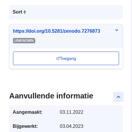
Sort
https://doi.org/10.5281/zenodo.7276873
-
UNKNOWN
Toegang
Aanvullende informatie
keyboard_arrow_up
Aangemaakt:
03.11.2022
Bijgewerkt:
03.04.2023