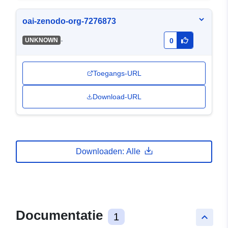
oai-zenodo-org-7276873
-
UNKNOWN
0
Toegangs-URL
Download-URL
Downloaden: Alle
Documentatie
1
keyboard_arrow_up