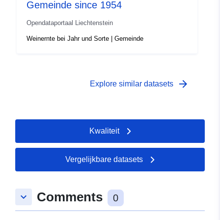
Gemeinde since 1954
Opendataportaal Liechtenstein
Weinernte bei Jahr und Sorte | Gemeinde
arrow_forward
Explore similar datasets
Kwaliteit
Vergelijkbare datasets
Comments
keyboard_arrow_down
0