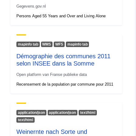
Gegevens.gov.nl
Identificatoren:
https://doi.org/10.5281/zenodo.72
Persons Aged 55 Years and Over and Living Alone
Andere
identificatoren:
mapinfo tab
WMS
WFS
mapinfo tab
uriRef:
http://data.europa.eu/88u/dataset/o
Démographie des communes 2011
zenodo-org-7276873
selon INSEE dans la Somme
Toegangsrechten
public
Open platform van Franse publieke data
:
Recensement de la population par commune pour 2011
Is versie van:
https://doi.org/10.5281/zenodo.72
Soort:
Bron:
application/json
application/json
text/html
http://purl.org/dc/dcmitype/Dataset
text/html
Weinernte nach Sorte und