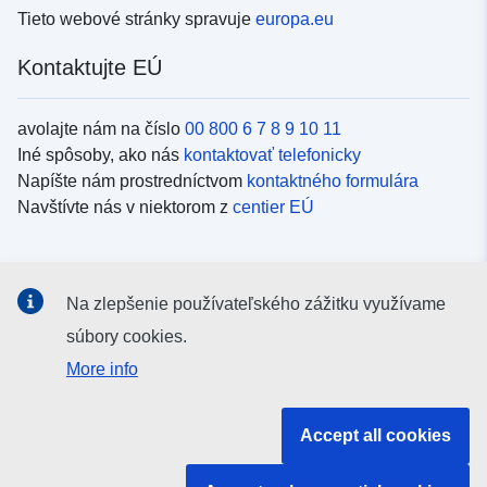
Tieto webové stránky spravuje
europa.eu
Kontaktujte EÚ
avolajte nám na číslo
00 800 6 7 8 9 10 11
Iné spôsoby, ako nás
kontaktovať telefonicky
Napíšte nám prostredníctvom
kontaktného formulára
Navštívte nás v niektorom z
centier EÚ
Sociálne médiá
Na zlepšenie používateľského zážitku využívame
Kanály EÚ na
sociálnych médiách
súbory cookies.
More info
Inštitúcie a orgány EÚ
Accept all cookies
Vyhľadávanie všetkých inštitúcií a orgánov EÚ