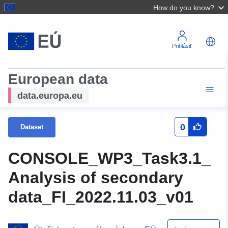
How do you know?
Prihlásiť
European data
data.europa.eu
0
Dataset
CONSOLE_WP3_Task3.1_
Analysis of secondary
data_FI_2022.11.03_v01