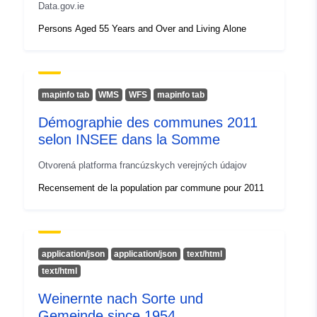
Data.gov.ie
Identifikátory:
https://doi.org/10.5281/zenodo.72
Persons Aged 55 Years and Over and Living Alone
Ďalšie
identifikátory:
mapinfo tab
WMS
WFS
mapinfo tab
uriRef:
http://data.europa.eu/88u/dataset/o
Démographie des communes 2011
zenodo-org-7276873
selon INSEE dans la Somme
Prístupové práva:
public
Otvorená platforma francúzskych verejných údajov
Recensement de la population par commune pour 2011
Ide o verziu:
https://doi.org/10.5281/zenodo.72
Typ:
Zdroj:
http://purl.org/dc/dcmitype/Dataset
application/json
application/json
text/html
text/html
Weinernte nach Sorte und
Gemeinde since 1954