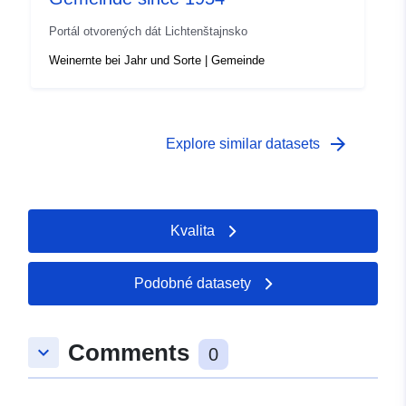
Portál otvorených dát Lichtenštajnsko
Weinernte bei Jahr und Sorte | Gemeinde
arrow_forward
Explore similar datasets
Kvalita
Podobné datasety
Comments
keyboard_arrow_down
0