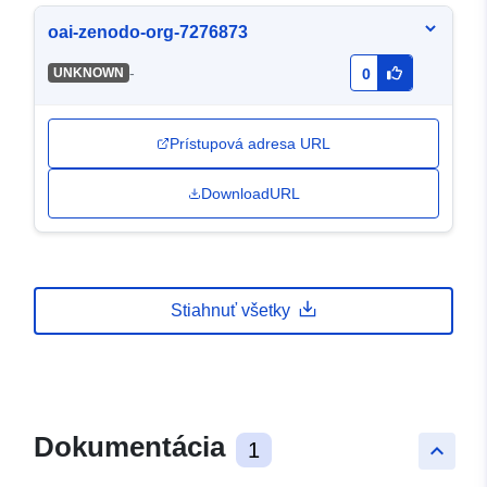
oai-zenodo-org-7276873
-
UNKNOWN
0
Prístupová adresa URL
DownloadURL
Stiahnuť všetky
Dokumentácia
1
keyboard_arrow_up