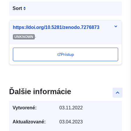
Sort
https://doi.org/10.5281/zenodo.7276873
-
UNKNOWN
Prístup
Ďalšie informácie
keyboard_arrow_up
Vytvorené:
03.11.2022
Aktualizované:
03.04.2023