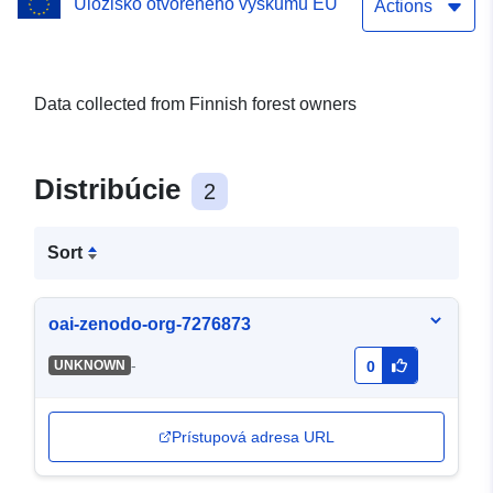
Úložisko otvoreného výskumu EÚ
Actions
Data collected from Finnish forest owners
Distribúcie
2
Sort
oai-zenodo-org-7276873
-
UNKNOWN
0
Prístupová adresa URL