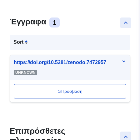
Έγγραφα
1
keyboard_arrow_up
Sort
https://doi.org/10.5281/zenodo.7472957
-
UNKNOWN
Πρόσβαση
Επιπρόσθετες
keyboard_arrow_up