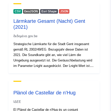
καταλόγου:
July 2026
Επικαιροποιήθηκε στα data.europa
CSV
GeoJSON
Esri Shape
JSON
30 July 2026
Lärmkarte Gesamt (Nacht) Gent
(2021)
Αναγνωριστικά:
https://doi.org/10.5281/zenodo.74
δεδομένα.gov.be
Άλλα μέσα
Strategische Lärmkarte für die Stadt Gent insgesamt
ταυτοποίησης:
gemäß RL 2002/49/EG. Bezugsjahr dieser Daten ist
2021. Die Soundkarte gibt an, wie viel Lärm die
uriRef:
http://data.europa.eu/88u/dataset/o
Umgebung ausgesetzt ist. Die Geräuschbelastung wird
zenodo-org-7472957
im Parameter Lnight ausgedrückt. Der Lnight-Wert ist
der jährliche mittlere nächtliche Lärmpegel (23-07h) und
Είναι έκδοσης:
https://doi.org/10.5281/zenodo.74
ist einer der Lärmindikatoren, die für mögliche nächtliche
Schlafstörungen repräsentativ sind. Diese Lärmkarten
werden alle 5 Jahre aktualisiert.
Πληροφορίες
1
Plànol de Castellar de n'Hug
έκδοσης:
ΙΔΕΕ
Τύπος:
Πόρος:
El Plànol de Castellar de n'Hug és un conjunt