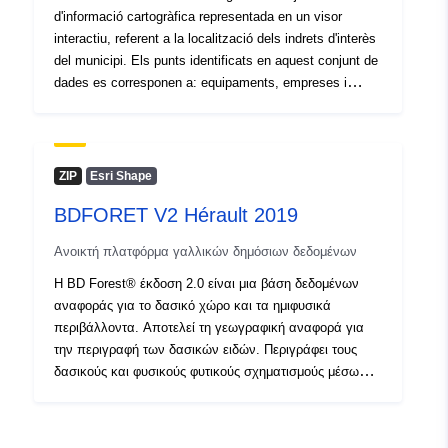
http://purl.org/dc/dcmitype/Dataset
d'informació cartogràfica representada en un visor
interactiu, referent a la localització dels indrets d'interès
del municipi. Els punts identificats en aquest conjunt de
dades es corresponen a: equipaments, empreses i
comerços, entitats i associacions, hostaleria,
emergències, transport públic i llocs d'interès. La
representació vectorial d'aquests indrets o establiments
s'acompanya d'informació complementària, com ara
ZIP
Esri Shape
l'adreça postal o una direcció de pàgina web; si escau.
BDFORET V2 Hérault 2019
Ανοικτή πλατφόρμα γαλλικών δημόσιων δεδομένων
Η BD Forest® έκδοση 2.0 είναι μια βάση δεδομένων
αναφοράς για το δασικό χώρο και τα ημιφυσικά
περιβάλλοντα. Αποτελεί τη γεωγραφική αναφορά για
την περιγραφή των δασικών ειδών. Περιγράφει τους
δασικούς και φυσικούς φυτικούς σχηματισμούς μέσω
προσέγγισης εδαφοκάλυψης που αντικατοπτρίζει μια
περιγραφή της πυκνότητας κάλυψης του περιπτέρου,
της σύνθεσής του και της κυρίαρχης ουσίας, για στοιχεία