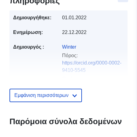
πληροφορίες
Δημιουργήθηκε:
01.01.2022
Ενημέρωση:
22.12.2022
Δημιουργός :
Winter
Πόρος:
https://orcid.org/0000-0002-
9410-5545
Shah
Πόρος:
https://orcid.org/0000-0002-
Εμφάνιση περισσότερων
0185-5110
Εκδότης:
Zenodo
Παρόμοια σύνολα δεδομένων
Αρχείο
Προστίθεται στο data.europa.eu:
2