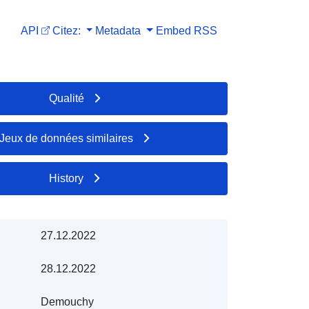
API
Citez:
Metadata
Embed
RSS
Qualité
Jeux de données similaires
History
27.12.2022
28.12.2022
Demouchy