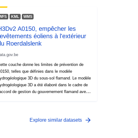
WFS
KML
WMS
H3Dv2 A0150, empêcher les
revêtements éoliens à l'extérieur
du Roerdalslenk
ata.gov.be
ette couche donne les limites de prévention de
0150, telles que définies dans le modèle
ydrogéologique 3D du sous-sol flamand. Le modèle
ydrogéologique 3D a été élaboré dans le cadre de
'accord de gestion du gouvernement flamand avec
ITO, sous le nom de VLAKO, pour le compte de
'Agence flamande de l'environnement.
arrow_forward
Explore similar datasets