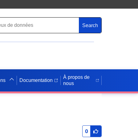
Search
À propos de
ons
Documentation
nous
0