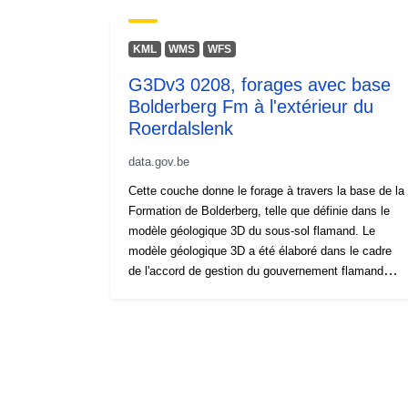
KML
WMS
WFS
G3Dv3 0208, forages avec base
Bolderberg Fm à l'extérieur du
Roerdalslenk
data.gov.be
Cette couche donne le forage à travers la base de la
Formation de Bolderberg, telle que définie dans le
modèle géologique 3D du sous-sol flamand. Le
modèle géologique 3D a été élaboré dans le cadre
de l'accord de gestion du gouvernement flamand
avec VITO, sous le nom de VLAKO, pour le compte
du Bureau flamand de planification
environnementale.