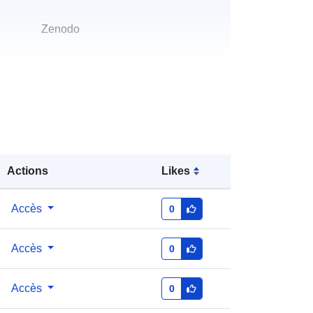
Zenodo
u du
Ajoutée à data.europa.eu:
31 July
2026
Mise à jour sur data.europa.eu:
01
August 2026
s:
https://doi.org/10.5281/zenodo.7486
Actions
Likes
136
Accès
0
s:
Accès
0
http://data.europa.eu/88u/dataset/oai
-zenodo-org-7486136
Accès
0
ion
https://doi.org/10.5281/zenodo.7486