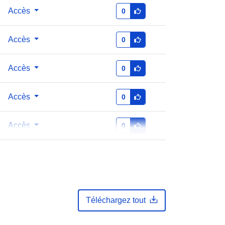
135
Accès
0
Revised
Accès
0
Ressource:
Accès
0
http://purl.org/dc/dcmitype/Dataset
Accès
0
Accès
0
Téléchargez tout