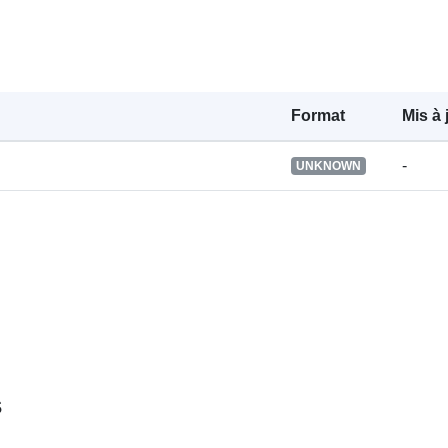
Format
Mis à 
-
UNKNOWN
s