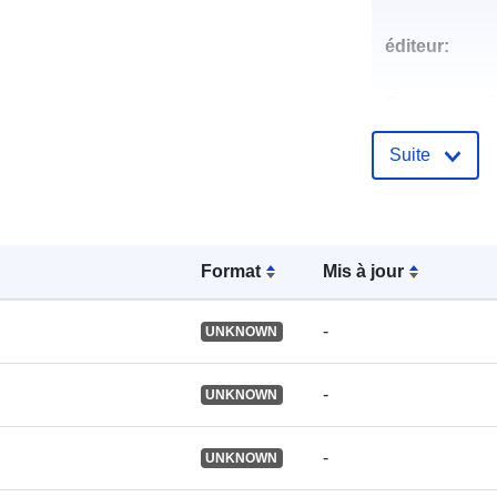
éditeur:
Compte rend
catalogue:
Suite
Identificateur
Format
Mis à jour
Autres
-
UNKNOWN
identificateur
-
UNKNOWN
uriRef:
-
UNKNOWN
Est une vers