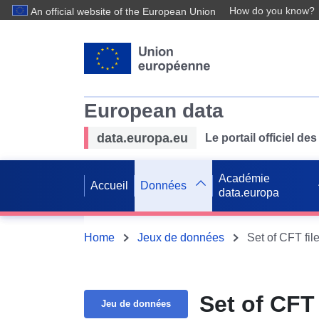
How do you know?
An official website of the European Union
European data
data.europa.eu
Le portail officiel 
Académie
Accueil
Données
data.europa
Home
Jeux de données
Set of CFT fi
Set of CFT
Jeu de données