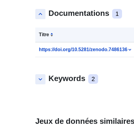
Documentations
keyboard_arrow_up
1
Titre
https://doi.org/10.5281/zenodo.7486136
Keywords
keyboard_arrow_down
2
Jeux de données similaire