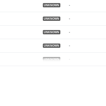
de:
-
UNKNOWN
Infos sur la
-
UNKNOWN
version:
Type:
-
UNKNOWN
-
UNKNOWN
-
UNKNOWN