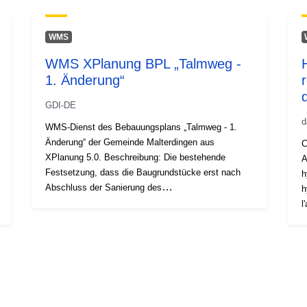
WMS
WMS XPlanung BPL „Talmweg -
1. Änderung“
GDI-DE
d
WMS-Dienst des Bebauungsplans „Talmweg - 1.
Änderung“ der Gemeinde Malterdingen aus
C
XPlanung 5.0. Beschreibung: Die bestehende
A
Festsetzung, dass die Baugrundstücke erst nach
h
Abschluss der Sanierung des
h
Hochwasserrückhaltebeckens bebaut werden
l
dürfen, verhindert somit die Bebauung des
V
Plangebietes, obwohl die Hochwassersicherheit
l
nach der geplanten Auffüllung der.