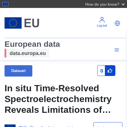
How do you know?
Log ind
European data
data.europa.eu
0
Datasæt
In situ Time-Resolved
Spectroelectrochemistry
Reveals Limitations of
Biohybrid Photoelectrode