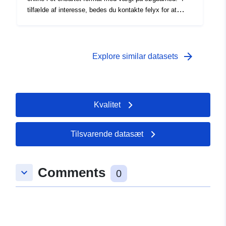
tilfælde af interesse, bedes du kontakte felyx for at
diskutere muligheden og vilkårene for adgang.
arrow_forward
Explore similar datasets
Kvalitet
Tilsvarende datasæt
Comments
keyboard_arrow_down
0