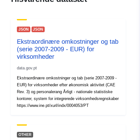
https://orcid.org/0000-0002-
8063-0744
Raoul N. Frese
Ressource:
JSON
JSON
https://orcid.org/0000-0001-
Ekstraordinære omkostninger og tab
8243-9954
(serie 2007-2009 - EUR) for
Vincent M. Friebe
virksomheder
Ressource:
data.gov.pt
https://orcid.org/0000-0002-
4277-8473
Ekstraordinære omkostninger og tab (serie 2007-2009 -
EUR) for virksomheder efter økonomisk aktivitet (CAE
Rev. 3) og personalerang Årligt - nationale statistiske
Sprog:
English
kontorer, system for integrerede virksomhedsregnskaber
https://www.ine.pt/xurl/indx/0004053/PT
Forlag:
Zenodo
Fortegnelse over
Tilføjet til data.europa.eu:
29
kataloger:
July 2026
OTHER