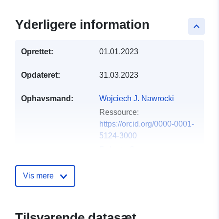
Yderligere information
keyboard_arrow_up
Oprettet:
01.01.2023
Opdateret:
31.03.2023
Ophavsmand:
Wojciech J. Nawrocki
Ressource:
https://orcid.org/0000-0001-
5124-3000
Roberta Croce
Ressource:
https://orcid.org/0000-0003-
Vis mere
3469-834X
Michael R. Jones
Ressource:
Tilsvarende datasæt