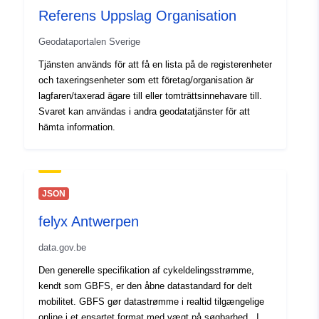
Opdateret på data.europa.eu:
Referens Uppslag Organisation
30 July 2026
Geodataportalen Sverige
Identifikatorer:
https://doi.org/10.5281/zenodo.76
Tjänsten används för att få en lista på de registerenheter
och taxeringsenheter som ett företag/organisation är
Andre
lagfaren/taxerad ägare till eller tomträttsinnehavare till.
identifikatorer:
Svaret kan användas i andra geodatatjänster för att
hämta information.
uriRef:
http://data.europa.eu/88u/dataset/o
zenodo-org-7631958
Er version af:
https://doi.org/10.5281/zenodo.76
JSON
felyx Antwerpen
Version info:
1
data.gov.be
Type:
Ressource:
Den generelle specifikation af cykeldelingsstrømme,
http://purl.org/dc/dcmitype/Dataset
kendt som GBFS, er den åbne datastandard for delt
mobilitet. GBFS gør datastrømme i realtid tilgængelige
online i et ensartet format med vægt på søgbarhed. I