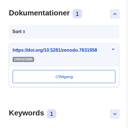
Dokumentationer
1
keyboard_arrow_up
Sort
https://doi.org/10.5281/zenodo.7631958
-
UNKNOWN
Adgang
Keywords
1
keyboard_arrow_down