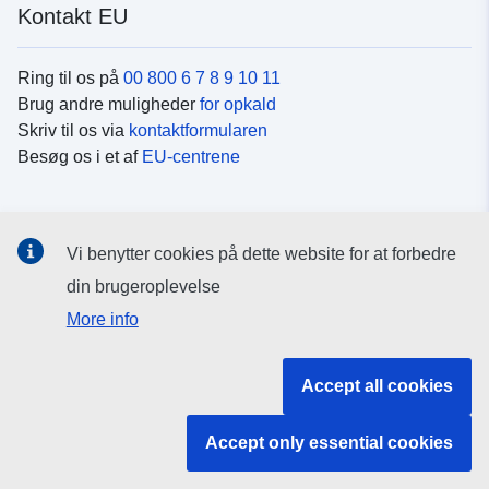
Kontakt EU
Ring til os på
00 800 6 7 8 9 10 11
Brug andre muligheder
for opkald
Skriv til os via
kontaktformularen
Besøg os i et af
EU-centrene
Sociale medier
Vi benytter cookies på dette website for at forbedre
Søg efter EU's sider på
sociale medier
din brugeroplevelse
More info
EU-institutioner og -organer
Accept all cookies
Søg efter alle EU-institutioner og -organer
Accept only essential cookies