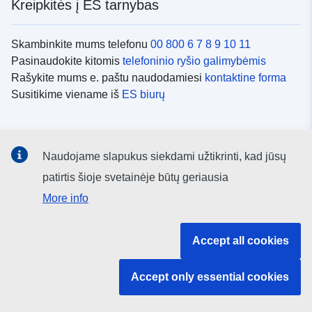
Kreipkitės į ES tarnybas
Skambinkite mums telefonu
00 800 6 7 8 9 10 11
Pasinaudokite kitomis
telefoninio ryšio galimybėmis
Rašykite mums e. paštu naudodamiesi
kontaktine forma
Susitikime viename iš
ES biurų
Socialiniai tinklai
Naudojame slapukus siekdami užtikrinti, kad jūsų
ES
socialinių tinklų kanalai
patirtis šioje svetainėje būtų geriausia
More info
ES institucijos ir įstaigos
Accept all cookies
ES institucijų ir įstaigų paieška
Accept only essential cookies