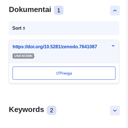
Dokumentai
1
keyboard_arrow_up
Sort
https://doi.org/10.5281/zenodo.7641087
-
UNKNOWN
Prieiga
Keywords
2
keyboard_arrow_down