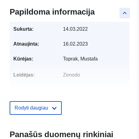
Papildoma informacija
keyboard_arrow_up
Sukurta:
14.03.2022
Atnaujinta:
16.02.2023
Kūrėjas:
Toprak, Mustafa
Leidėjas:
Zenodo
Katalogo įrašas:
Pridėta prie duomenų.europa.eu:
2
Atnaujinta informacija apie duome
30 July 2026
Rodyti daugiau
Identifikatoriai:
https://doi.org/10.5281/zenodo.76
Panašūs duomenų rinkiniai
Kiti