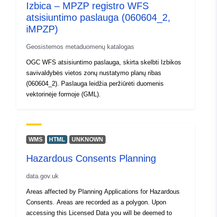
Izbica – MPZP registro WFS
atsisiuntimo paslauga (060604_2,
iMPZP)
Geosistemos metaduomenų katalogas
OGC WFS atsisiuntimo paslauga, skirta skelbti Izbikos
savivaldybės vietos zonų nustatymo planų ribas
(060604_2). Paslauga leidžia peržiūrėti duomenis
vektorinėje formoje (GML).
WMS
HTML
UNKNOWN
Hazardous Consents Planning
data.gov.uk
Areas affected by Planning Applications for Hazardous
Consents. Areas are recorded as a polygon. Upon
accessing this Licensed Data you will be deemed to