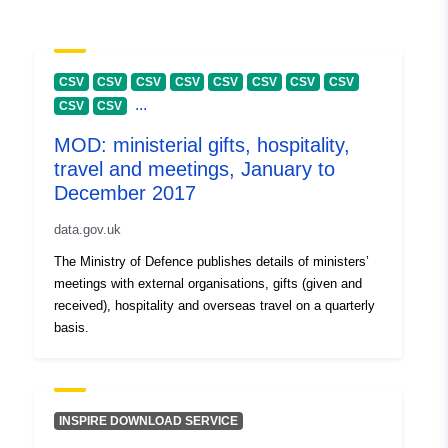
identifikatoriai:
uriRef:
http://data.europa.eu/88u/dataset/o
CSV
CSV
CSV
CSV
CSV
CSV
CSV
CSV
zenodo-org-7641087
...
CSV
CSV
Prieigos teisės:
public
MOD: ministerial gifts, hospitality,
travel and meetings, January to
December 2017
Ankstesnė
https://doi.org/10.5281/zenodo.76
versija:
data.gov.uk
The Ministry of Defence publishes details of ministers’
Rūšis:
Išteklius:
meetings with external organisations, gifts (given and
http://purl.org/dc/dcmitype/Dataset
received), hospitality and overseas travel on a quarterly
basis.
INSPIRE DOWNLOAD SERVICE