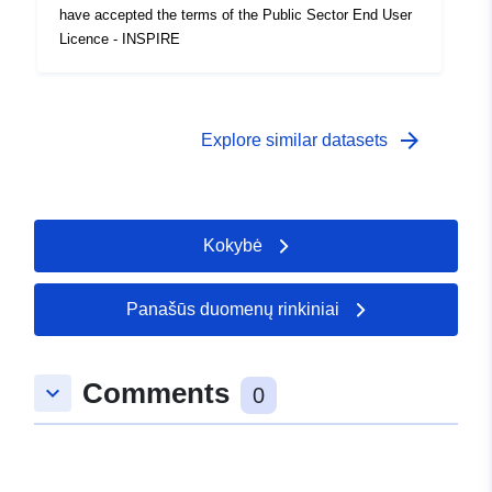
have accepted the terms of the Public Sector End User
Licence - INSPIRE
arrow_forward
Explore similar datasets
Kokybė
Panašūs duomenų rinkiniai
Comments
keyboard_arrow_down
0