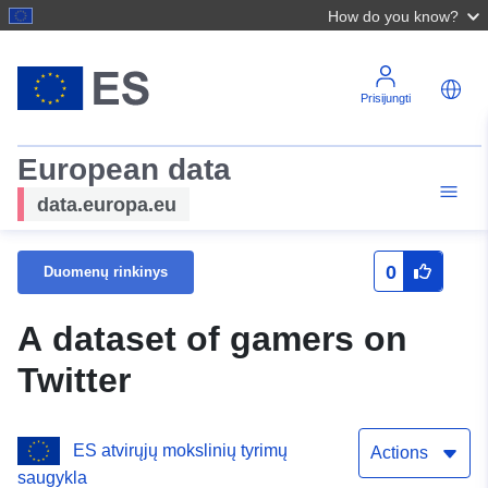
How do you know?
Prisijungti
European data
data.europa.eu
0
Duomenų rinkinys
A dataset of gamers on
Twitter
ES atvirųjų mokslinių tyrimų
Actions
saugykla