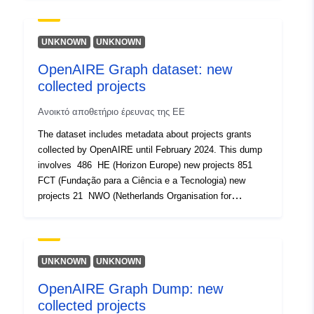
Επικαιροποιήθηκε στα data.europa
07 August 2026
UNKNOWN
UNKNOWN
OpenAIRE Graph dataset: new
Αναγνωριστικά:
https://doi.org/10.5281/zenodo.78
collected projects
Άλλα μέσα
Ανοικτό αποθετήριο έρευνας της ΕΕ
ταυτοποίησης:
The dataset includes metadata about projects grants
collected by OpenAIRE until February 2024. This dump
uriRef:
http://data.europa.eu/88u/dataset/o
involves 486 HE (Horizon Europe) new projects 851
zenodo-org-7803150
FCT (Fundação para a Ciência e a Tecnologia) new
projects 21 NWO (Netherlands Organisation for
Δικαιώματα
public
Scientific Research ) new projects 73 WT (Wellcome
πρόσβασης:
Trust) new projects 16291 UKRI (UK Research and
Innovation) new projects 33484 Erasmus+ (EC
Είναι έκδοσης:
https://doi.org/10.5281/zenodo.64
Erasmus+) projects - new EC funding stream
UNKNOWN
UNKNOWN
OpenAIRE Graph Dump: new
Πληροφορίες
5.0.1
collected projects
έκδοσης: