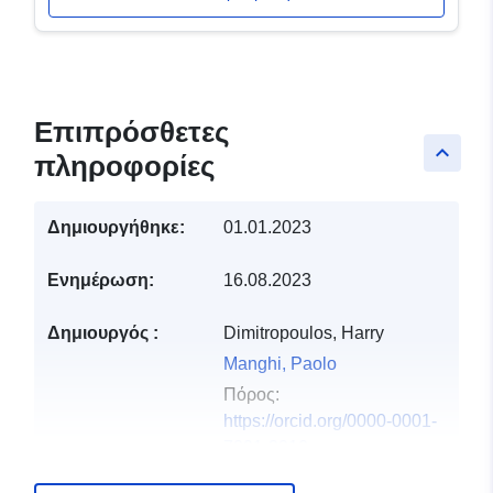
Επιπρόσθετες
keyboard_arrow_up
πληροφορίες
Δημιουργήθηκε:
01.01.2023
Ενημέρωση:
16.08.2023
Δημιουργός :
Dimitropoulos, Harry
Manghi, Paolo
Πόρος:
https://orcid.org/0000-0001-
7291-3210
Bardi, Alessia