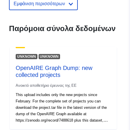
Εμφάνιση περισσότερων
Πόρος:
https://orcid.org/0000-0002-
1112-1292
Atzori, Claudio
Παρόμοια σύνολα δεδομένων
Πόρος:
https://orcid.org/0000-0001-
9613-6639
Baglioni, Miriam
UNKNOWN
UNKNOWN
Πόρος:
OpenAIRE Graph Dump: new
https://orcid.org/0000-0002-
collected projects
2273-9004
Ανοικτό αποθετήριο έρευνας της ΕΕ
Γλώσσες :
English
This upload includes only the new projects since
February. For the complete set of projects you can
Εκδότης:
Zenodo
download the project.tar file in the latest version of the
dump of the OpenAIRE Graph available at
https://zenodo.org/record/7488618 plus this dataset,
Αρχείο
Προστίθεται στο data.europa.eu:
1
plus the two previous versions of this dataset.
καταλόγου:
April 2026