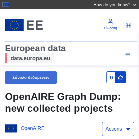
How do you know?
Σύνδεση
European data
data.europa.eu
0
Σύνολο δεδομένων
OpenAIRE Graph Dump:
new collected projects
OpenAIRE
Actions