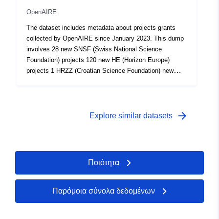
OpenAIRE
Τύπος:
Πόρος:
The dataset includes metadata about projects grants
http://purl.org/dc/dcmitype/Dataset
collected by OpenAIRE since January 2023. This dump
involves 28 new SNSF (Swiss National Science
Foundation) projects 120 new HE (Horizon Europe)
projects 1 HRZZ (Croatian Science Foundation) new
project 6 WT (Wellcome Trust) new project 2980 SFI
(Science Foundation Ireland) new projects 159 MESTD
(Minitry of Education, Scienc and Technological
Development of Republic of Serbia) new projects
arrow_forward
Explore similar datasets
Ποιότητα
Παρόμοια σύνολα δεδομένων